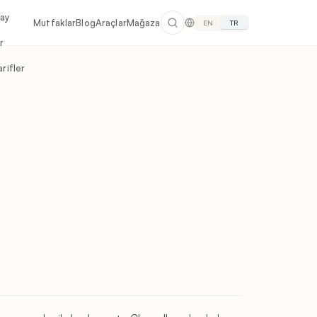
lay
Mutfaklar
Blog
Araçlar
Mağaza
EN
TR
r
rifler