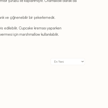
i mısır şurubu ile kaplanmıştır. Chamallow olarak da
rık ve çiğnenebilir bir şekerlemedir.
vis edilebilir. Cupcake kreması yaparken
vermesi için marshmallow kullanılabilir.