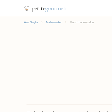
petite
gourmets
Ana Sayfa
Malzemeler
Marshmallow şeker