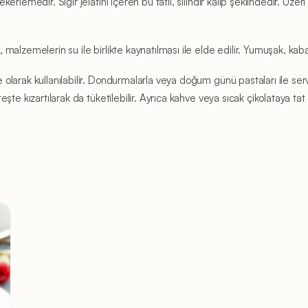
rlemedir. Sığır jelatini içeren bu tatlı, silindir kalıp şeklindedir. Üzer
alzemelerin su ile birlikte kaynatılması ile elde edilir. Yumuşak, kaba
larak kullanılabilir. Dondurmalarla veya doğum günü pastaları ile ser
te kızartılarak da tüketilebilir. Ayrıca kahve veya sıcak çikolataya tat 