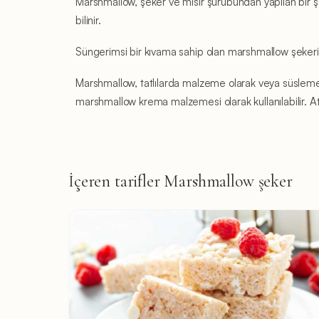
Marshmallow, şeker ve mısır şurubundan yapılan bir şeke
bilinir.
Süngerimsi bir kıvama sahip olan marshmallow şekeri, m
Marshmallow, tatlılarda malzeme olarak veya süsleme o
marshmallow krema malzemesi olarak kullanılabilir. Ateş
İçeren tarifler Marshmallow şeker