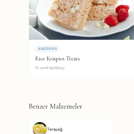
AMERIKAN
Rice Krispies Treats
10 min
8 kişilik
Easy
Benzer Malzemeler
Tereyağ