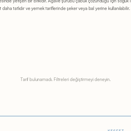
nde yetişen bir bitkidir. Agave şurubu çabuk çözündüğü için soğuk içec
daha tatlıdır ve yemek tariflerinde şeker veya bal yerine kullanılabilir.
Tarif bulunamadı. Filtreleri değiştirmeyi deneyin.