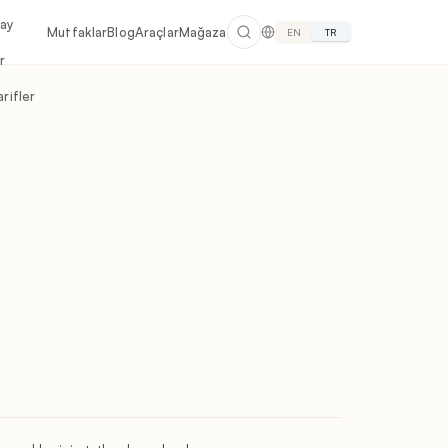
lay
Mutfaklar
Blog
Araçlar
Mağaza
EN
TR
r
rifler