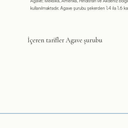
Agave; Meksika, Amerika, Hindistan ve Akdeniz bölgesi
kullanılmaktadır. Agave şurubu şekerden 1.4 ila 1.6 kat 
İçeren tarifler Agave şurubu