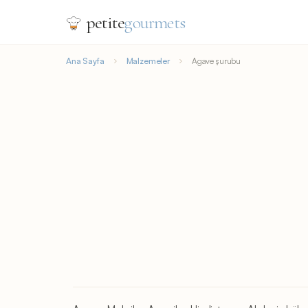
petite
gourmets
Ana Sayfa
Malzemeler
Agave şurubu