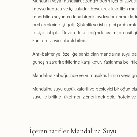
Mandarin veya mandalina; zengin besin içeriği sayesin
meyve kabuklu ve içi suludur. Soyularak tüketilen mandal
mandalina suyunun daha birçok faydası bulunmaktadır. 
problemlerine iyi gelir. Şişkinlik ve ishal gibi proble
etkiye sahiptir. Düzenli tüketildiğinde astım, bronşit gi
kan temizleyici olarak bilinir.
Anti-bakteriyel özelliğe sahip olan mandalina suyu bazı 
güneşin zararlı etkilerine karşı korur. Yaşlanma belirtiler
Mandalina kabuğu ince ve yumuşaktır. Limon veya grey
Mandalina suyu düşük kalorili ve besleyici bir öğün ola
suyu ile birlikte tüketmeniz önerilmektedir. Protein 
İçeren tarifler Mandalina Suyu