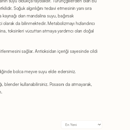
anın suyu oldukça faydalıdır. Turunçgillerden olan bu
kilidir. Soğuk algınlığını tedavi etmesinin yanı sıra
fa kaynağı olan mandalina suyu, bağırsak
i olarak da bilinmektedir. Metabolizmayı hızlandırıcı
ndalina, toksinleri vücuttan atmaya yardımcı olan doğal
şitlenmesini sağlar. Antioksidan içeriği sayesinde cildi
ldiğinde bolca meyve suyu elde edersiniz.
ı, blender kullanabilirsiniz. Posasını da atmayarak,
n.