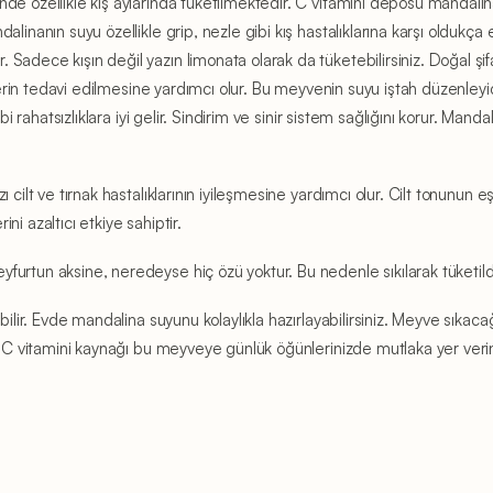
de özellikle kış aylarında tüketilmektedir. C vitamini deposu mandalin
inanın suyu özellikle grip, nezle gibi kış hastalıklarına karşı oldukça et
Sadece kışın değil yazın limonata olarak da tüketebilirsiniz. Doğal şi
mlerin tedavi edilmesine yardımcı olur. Bu meyvenin suyu iştah düzenleyic
bi rahatsızlıklara iyi gelir. Sindirim ve sinir sistem sağlığını korur. Ma
cilt ve tırnak hastalıklarının iyileşmesine yardımcı olur. Cilt tonunun e
ini azaltıcı etkiye sahiptir.
furtun aksine, neredeyse hiç özü yoktur. Bu nedenle sıkılarak tüketi
bilir. Evde mandalina suyunu kolaylıkla hazırlayabilirsiniz. Meyve sıkacağ
ve C vitamini kaynağı bu meyveye günlük öğünlerinizde mutlaka yer veri