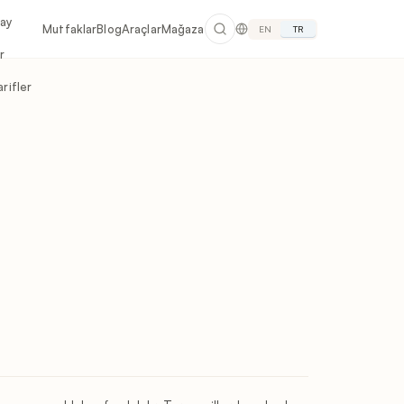
lay
Mutfaklar
Blog
Araçlar
Mağaza
EN
TR
r
rifler