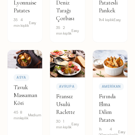
Lyonnaise
Deniz
Patatesli
Patates
Tarağı
Pankek
Çorbası
35
4
1h
4 kişilik
Easy
Easy
min
kişilik
35
2
Easy
min
kişilik
ASYA
Tavuk
AVRUPA
AMERIKAN
Massaman
Fransız
Fırında
Köri
Usulü
Elma
Raclette
Dilim
45
8
Medium
min
kişilik
Patates
30
1
Easy
min
kişilik
1h
4
Easy
20min
kişilik