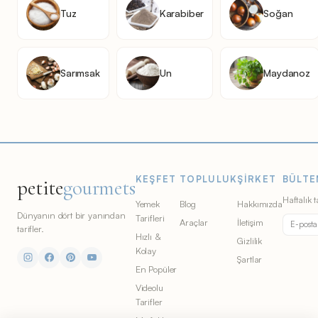
Tuz
Karabiber
Soğan
Sarımsak
Un
Maydanoz
KEŞFET
TOPLULUK
ŞIRKET
BÜLTE
petite
gourmets
Haftalık t
Yemek
Blog
Hakkımızda
Dünyanın dört bir yanından
Tarifleri
Araçlar
İletişim
tarifler.
Hızlı &
Gizlilik
Kolay
Şartlar
En Popüler
Videolu
Tarifler