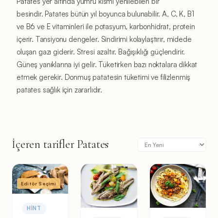
Patates yer altında yumru kısmı yenilebilen bir
besindir. Patates bütün yıl boyunca bulunabilir. A, C, K, B1
ve B6 ve E vitaminleri ile potasyum, karbonhidrat, protein
içerir. Tansiyonu dengeler. Sindirimi kolaylaştırır, midede
oluşan gazı giderir. Stresi azaltır. Bağışıklığı güçlendirir.
Güneş yanıklarına iyi gelir. Tüketirken bazı noktalara dikkat
etmek gerekir. Donmuş patatesin tüketimi ve filizlenmiş
patates sağlık için zararlıdır.
İçeren tarifler Patates
Editör Seçimi
HINT