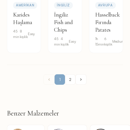
AMERIKAN
İNGILIZ
AVRUPA
Karides
İngiliz
Hasselback
Haşlama
Fish and
Fırında
Chips
Patates
45
8
Easy
min
kişilik
45
4
1h
6
Easy
Medium
min
kişilik
15min
kişilik
1
2
Benzer Malzemeler