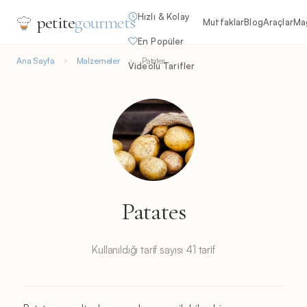
Hızlı & Kolay
petite
gourmets
Mutfaklar
Blog
Araçlar
Ma
En Popüler
Ana Sayfa
Malzemeler
Patates
Videolu Tarifler
Patates
Kullanıldığı tarif sayısı 41 tarif