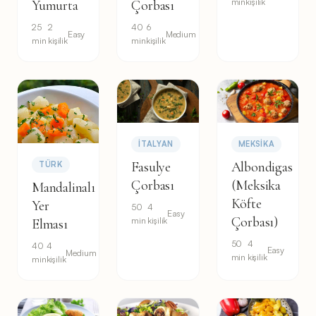
min
kişilik
Yumurta
Çorbası
25
2
40
6
Easy
Medium
min
kişilik
min
kişilik
İTALYAN
MEKSIKA
Fasulye
Albondigas
TÜRK
Çorbası
(Meksika
Mandalinalı
Köfte
Yer
50
4
Easy
Çorbası)
min
kişilik
Elması
50
4
40
4
Easy
Medium
min
kişilik
min
kişilik