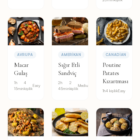
AVRUPA
AMERIKAN
CANADIAN
Macar
Sığır Etli
Poutine
Gulaş
Sandviç
Patates
Kızartması
1h
4
2h
2
Easy
Medium
15min
kişilik
45min
kişilik
1h
4 kişilik
Easy