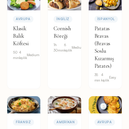
AVRUPA
İNGILIZ
İSPANYOL
Klasik
Cornish
Patatas
Balık
Böreği
Bravas
Köftesi
(Bravas
1h
6
Medium
Soslu
30min
kişilik
50
4
Medium
Kızarmış
min
kişilik
Patates)
35
4
Easy
min
kişilik
FRANSIZ
AMERIKAN
AVRUPA