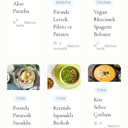
Aloo
AVRUPA
İTALYAN
Paratha
Fırında
Vegan
Levrek
Mercimek
8
1h
Medium
kişilik
Fileto ve
Spagetti
Patates
Bolonez
35
2
2
Medium
1h
Medium
min
kişilik
kişilik
TÜRK
Köz
TÜRK
TÜRK
Sebze
Fırında
Kremalı
Çorbası
Patatesli
Ispanaklı
Sucuklu
Brokoli
30
4
Medium