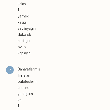
kalan
1
yemek
kaşığı
zeytinyağını
dökerek
nazikçe
ovup
kaplayın.
Baharatlanmış
filetaları
patateslerin
üzerine
yerleştirin
ve
1