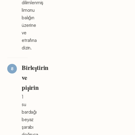
dilimlenmiş
limonu
balığın
üzerine
ve
etrafına
dizin.
Birleştirin
ve
pişirin
1
su
bardağı
beyaz
şarabı
doğruca