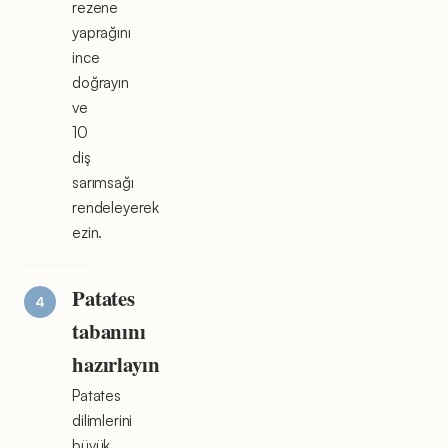
rezene
yaprağını
ince
doğrayın
ve
10
diş
sarımsağı
rendeleyerek
ezin.
Patates
tabanını
hazırlayın
Patates
dilimlerini
büyük