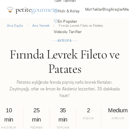
Tüm Tarifler
petite
gourmets
Mutfaklar
Blog
Araçlar
Ma
Hızlı & Kolay
En Popüler
Ana Sayfa
Ana Yemek
Fırında Levrek Fileto ve Patates
Videolu Tarifler
AVRUPA
Fırında Levrek Fileto ve
Patates
Patates eşliğinde fırında pişmiş nefis levrek filetaları.
Zeytinyağı, otlar ve limon ile Akdeniz lezzetleri. 35 dakikada
hazır!
10
25
35
2
Medium
min
min
min
KIŞILIK
ZORLUK
HAZIRLIK
PIŞIRME
TOPLAM