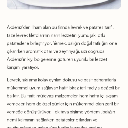
Akdeniz'den ilham alan bu fırında levrek ve patates tarifi,
taze levrek filetolarının narin lezzetini yumuşak, otlu
patateslerle birleştiriyor. Yemek, balığın doğal tatlılığını öne
çıkarırken aromatik otlar ve zeytinyağı, sizi doğruca
Akdeniz'in kıyı bölgelerine götüren uyumlu bir lezzet
karışımı yaratıyor.
Levrek, sıkı ama kolay ayrılan dokusu ve basit baharatlarla
mükemmel uyum sağlayan hafif, biraz tatlı tadıyla değerli bir
balıktır. Bu tarif, mütevazı malzemeleri hem hafta içi akşam
yemekleri hem de özel günler için mükemmel olan zarif bir
yemeğe dönüştürüyor. Tek tava pişirme yöntemi, balığın
nemli kalmasını sağlarken patatesler otlardan ve
zeytinyağından gelen tüm harika lezzetleri emiyor.