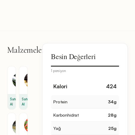
Malzemeler
9
Besin Değerleri
malzeme
1 porsiyon
Levrek
Patates
0.8
3.2
Kalori
424
libre
ons
Satın
Satın
Protein
34
g
Al
Al
Karbonhidrat
28
g
Rezene
Domates
1
10
Yağ
25
g
demet