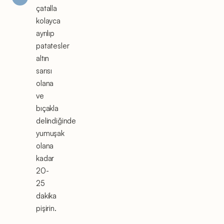
çatalla
kolayca
ayrılıp
patatesler
altın
sarısı
olana
ve
bıçakla
delindiğinde
yumuşak
olana
kadar
20-
25
dakika
pişirin.