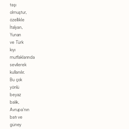
taşı
olmuştur,
özellikle
İtalyan,
Yunan
ve Türk
kıyı
mutfaklarında
sevilerek
kullanılır.
Bu çok
yönlü
beyaz
balık,
Avrupa'nın
batı ve
güney