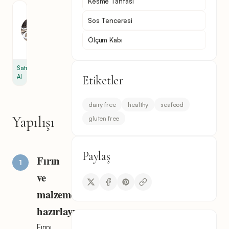
Kesme Tahtası
Karabiber
Sos Tenceresi
1
çay
Ölçüm Kabı
kaşığı
Satın
Al
Etiketler
dairy free
healthy
seafood
Yapılışı
gluten free
Paylaş
Fırın
ve
malzemeleri
hazırlayın
Fırını