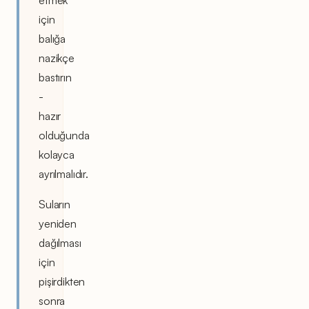
etmek
için
balığa
nazikçe
bastırın
-
hazır
olduğunda
kolayca
ayrılmalıdır.
Suların
yeniden
dağılması
için
pişirdikten
sonra