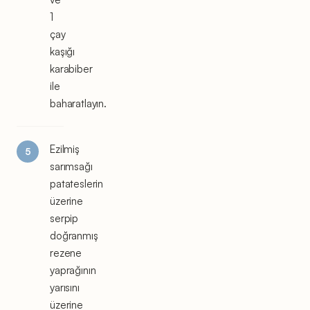
1
çay
kaşığı
karabiber
ile
baharatlayın.
Ezilmiş
sarımsağı
patateslerin
üzerine
serpip
doğranmış
rezene
yaprağının
yarısını
üzerine