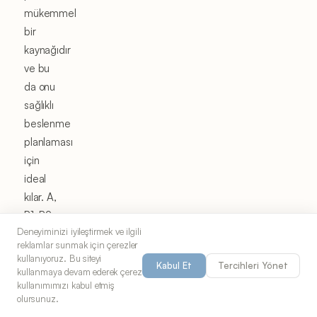
mükemmel
bir
kaynağıdır
ve bu
da onu
sağlıklı
beslenme
planlaması
için
ideal
kılar. A,
B1, B2,
Deneyiminizi iyileştirmek ve ilgili
B6,
reklamlar sunmak için çerezler
B12 ve
kullanıyoruz. Bu siteyi
Kabul Et
Tercihleri Yönet
D
kullanmaya devam ederek çerez
kullanımımızı kabul etmiş
vitaminleri
olursunuz.
açısından