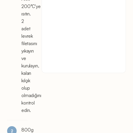
200°C'ye
ısıtın.
2
adet
levrek
filetasını
yıkayın
ve
kurulayın,
kalan
kılçık
olup
olmadığını
kontrol
edin.
800g