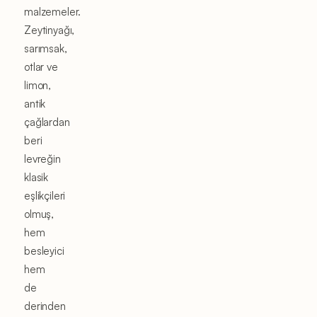
malzemeler.
Zeytinyağı,
sarımsak,
otlar ve
limon,
antik
çağlardan
beri
levreğin
klasik
eşlikçileri
olmuş,
hem
besleyici
hem
de
derinden