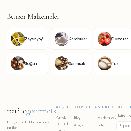
Benzer Malzemeler
Zeytinyağı
Karabiber
Domates
Soğan
Sarımsak
Tuz
KEŞFET
TOPLULUK
ŞIRKET
BÜLTE
petite
gourmets
Haftalık t
Yemek
Blog
Hakkımızda
Dünyanın dört bir yanından
Tarifleri
Araçlar
İletişim
tarifler.
Hızlı &