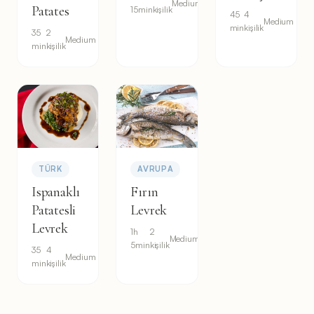
Medium
Patates
15min
kişilik
45
4
Medium
min
kişilik
35
2
Medium
min
kişilik
TÜRK
AVRUPA
Ispanaklı
Fırın
Patatesli
Levrek
Levrek
1h
2
Medium
5min
kişilik
35
4
Medium
min
kişilik