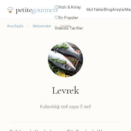
Hızlı & Kolay
petite
gourmets
Mutfaklar
Blog
Araçlar
Ma
En Popüler
Ana Sayfa
Malzemeler
Levrek
Videolu Tarifler
Levrek
Kullanıldığı tarif sayısı 5 tarif