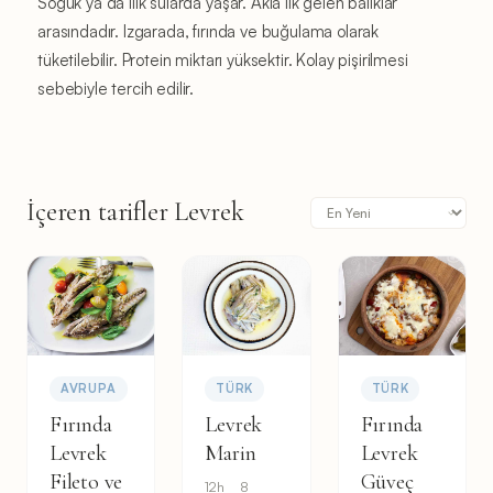
Soğuk ya da ılık sularda yaşar. Akla ilk gelen balıklar
arasındadır. Izgarada, fırında ve buğulama olarak
tüketilebilir. Protein miktarı yüksektir. Kolay pişirilmesi
sebebiyle tercih edilir.
İçeren tarifler Levrek
AVRUPA
TÜRK
TÜRK
Fırında
Levrek
Fırında
Levrek
Marin
Levrek
Fileto ve
Güveç
12h
8