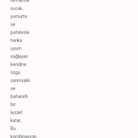
fermente
sucuk,
yumurta
ve
patatesle
harika
uyum
sağlayan
kendine
özgü
sarımsaklı
ve
baharatlı
bir
lezzet
katar.
Bu
kombinasyon,