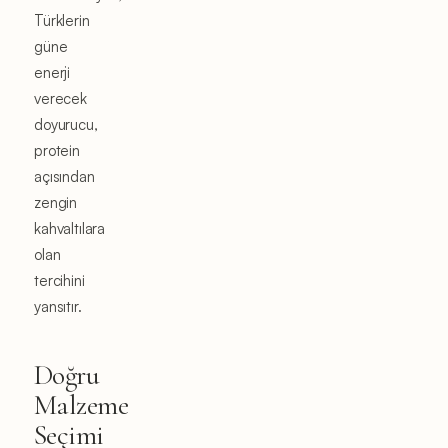
Türklerin
güne
enerji
verecek
doyurucu,
protein
açısından
zengin
kahvaltılara
olan
tercihini
yansıtır.
Doğru
Malzeme
Seçimi