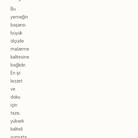
Bu
yemeğin
başarısı
büyük
ölçüde
malzeme
kalitesine
bağlıdır.
En iyi
lezzet
ve
doku
için
taze,
yüksek
kaliteli
yumurta