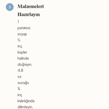
Malzemeleri
Hazırlayın
1
patatesi
soyup
½
inç
küpler
halinde
doğrayın.
4.8
oz
sucuğu
¼
inç
kalınlığında
dilimleyin.