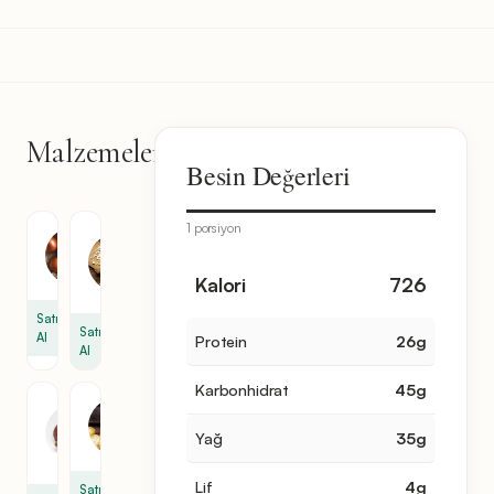
Malzemeler
9
Besin Değerleri
malzeme
1 porsiyon
Sarımsak
Soğan
1
1
Kalori
726
diş
Satın
Satın
Al
Protein
26
g
Al
Karbonhidrat
45
g
Sucuk
Patates
4.8
2
Yağ
35
g
ons
Lif
4
g
Satın