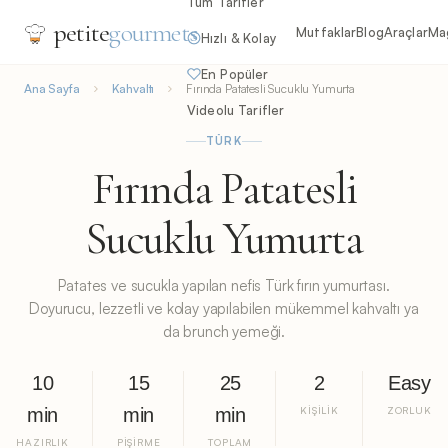
Tüm Tarifler
petite
gourmets
Mutfaklar
Blog
Araçlar
Ma
Hızlı & Kolay
En Popüler
Ana Sayfa
Kahvaltı
Fırında Patatesli Sucuklu Yumurta
Videolu Tarifler
TÜRK
Fırında Patatesli
Sucuklu Yumurta
Patates ve sucukla yapılan nefis Türk fırın yumurtası.
Doyurucu, lezzetli ve kolay yapılabilen mükemmel kahvaltı ya
da brunch yemeği.
10
15
25
2
Easy
min
min
min
KIŞILIK
ZORLUK
HAZIRLIK
PIŞIRME
TOPLAM