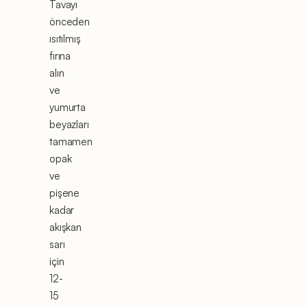
Tavayı
önceden
ısıtılmış
fırına
alın
ve
yumurta
beyazları
tamamen
opak
ve
pişene
kadar
akışkan
sarı
için
12-
15