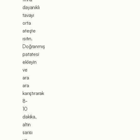
dayanıklı
tavayı
orta
ateşte
ısıtın.
Doğranmış
patatesi
ekleyin
ve
ara
ara
karıştırarak
8-
10
dakika,
altın
sarısı