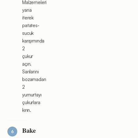
Malzemeleri
yana
iterek
patates-
sucuk
karışımında
2
çukur
açın.
Sarılarını
bozamadan
2
yumurtayı
çukurlara
kırın.
Bake