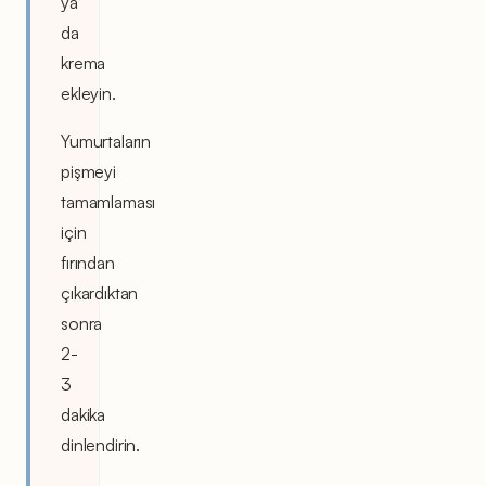
ya
da
krema
ekleyin.
Yumurtaların
pişmeyi
tamamlaması
için
fırından
çıkardıktan
sonra
2-
3
dakika
dinlendirin.