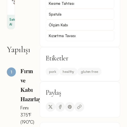
çay
Kesme Tahtası
kaşığı
Spatula
Satın
Al
Ölçüm Kabı
Kızartma Tavası
Yapılışı
Etiketler
Fırın
pork
healthy
gluten free
ve
Kabı
Paylaş
Hazırlayın
Fırını
375°F
(190°C)