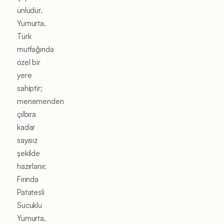
ünlüdür.
Yumurta,
Türk
mutfağında
özel bir
yere
sahiptir;
menemenden
çılbıra
kadar
sayısız
şekilde
hazırlanır.
Fırında
Patatesli
Sucuklu
Yumurta,