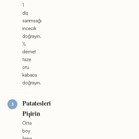
1
diş
sarımsağı
incecik
doğrayın.
½
demet
taze
otu
kabaca
doğrayın.
Patatesleri
Pişirin
Orta
boy
fırına