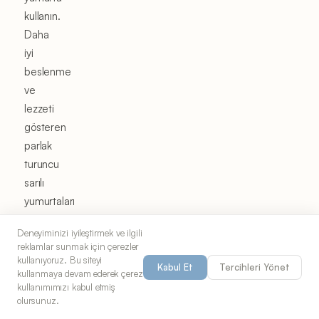
kullanın.
Daha
iyi
beslenme
ve
lezzeti
gösteren
parlak
turuncu
sarılı
yumurtaları
tercih
Deneyiminizi iyileştirmek ve ilgili
edin.
reklamlar sunmak için çerezler
Patates
kullanıyoruz. Bu siteyi
Kabul Et
Tercihleri Yönet
kullanmaya devam ederek çerez
için
kullanımımızı kabul etmiş
Yukon
olursunuz.
Gold