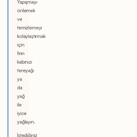
Yapışmayı
önlemek
ve
temizlemeyi
kolaylaştırmak
için
fırın
kabınızı
tereyağı
ya
da
yağ
ile
iyice
yağlayın.
İstediğiniz