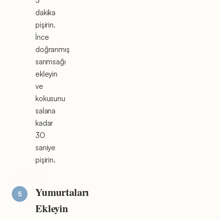
3
dakika
pişirin.
İnce
doğranmış
sarımsağı
ekleyin
ve
kokusunu
salana
kadar
30
saniye
pişirin.
Yumurtaları
Ekleyin