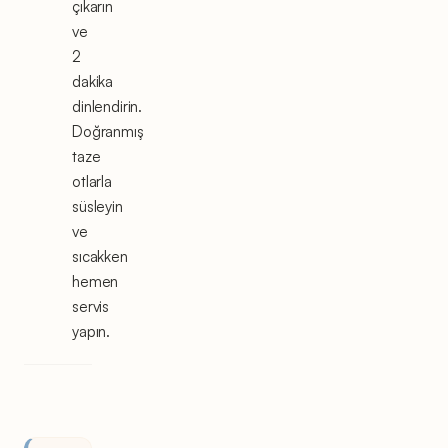
çıkarın
ve
2
dakika
dinlendirin.
Doğranmış
taze
otlarla
süsleyin
ve
sıcakken
hemen
servis
yapın.