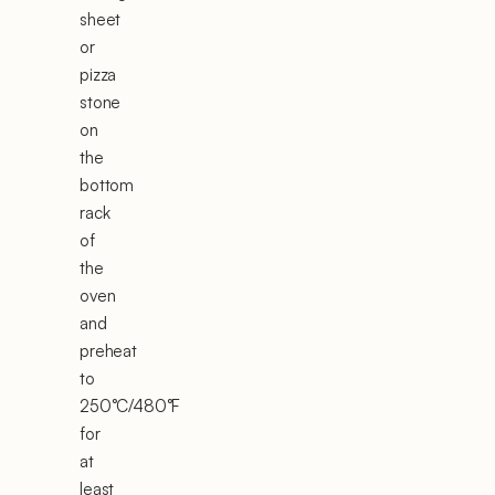
sheet
or
pizza
stone
on
the
bottom
rack
of
the
oven
and
preheat
to
250°C/480°F
for
at
least