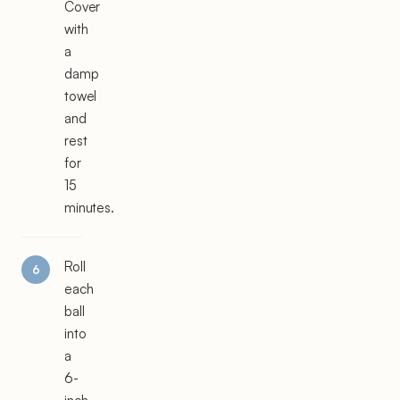
Cover
with
a
damp
towel
and
rest
for
15
minutes.
Roll
each
ball
into
a
6-