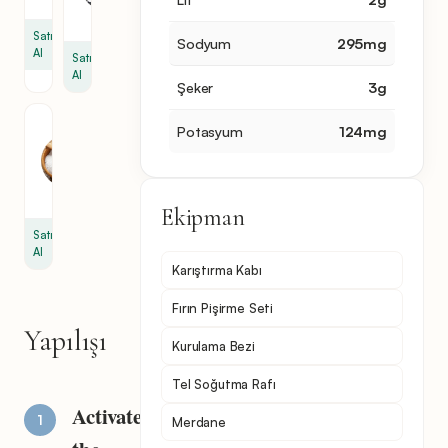
kaşığı
Satın
Sodyum
295
mg
Al
Satın
Al
Şeker
3
g
Tuz
Potasyum
124
mg
1
çay
kaşığı
Ekipman
Satın
Al
Karıştırma Kabı
Fırın Pişirme Seti
Yapılışı
Kurulama Bezi
Tel Soğutma Rafı
Activate
Merdane