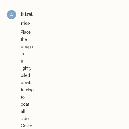
First
rise
Place
the
dough
in
a
lightly
oiled
bowl,
turning
to
coat
all
sides.
Cover