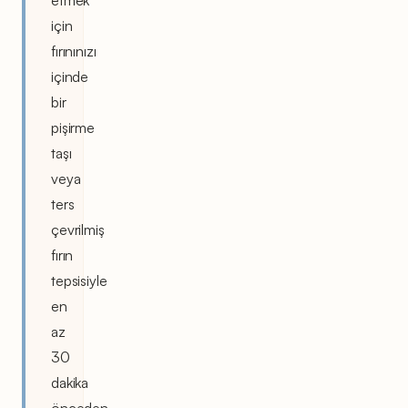
etmek
için
fırınınızı
içinde
bir
pişirme
taşı
veya
ters
çevrilmiş
fırın
tepsisiyle
en
az
30
dakika