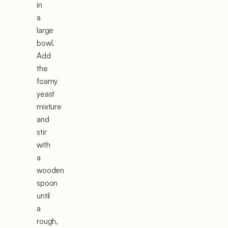
in
a
large
bowl.
Add
the
foamy
yeast
mixture
and
stir
with
a
wooden
spoon
until
a
rough,