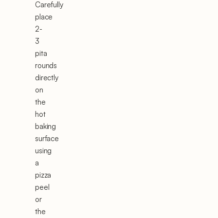
Carefully
place
2-
3
pita
rounds
directly
on
the
hot
baking
surface
using
a
pizza
peel
or
the