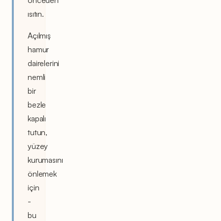
önceden
ısıtın.
Açılmış
hamur
dairelerini
nemli
bir
bezle
kapalı
tutun,
yüzey
kurumasını
önlemek
için
-
bu