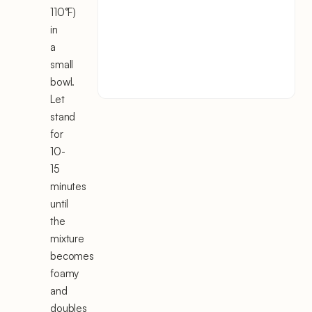
110°F)
in
a
small
bowl.
Let
stand
for
10-
15
minutes
until
the
mixture
becomes
foamy
and
doubles