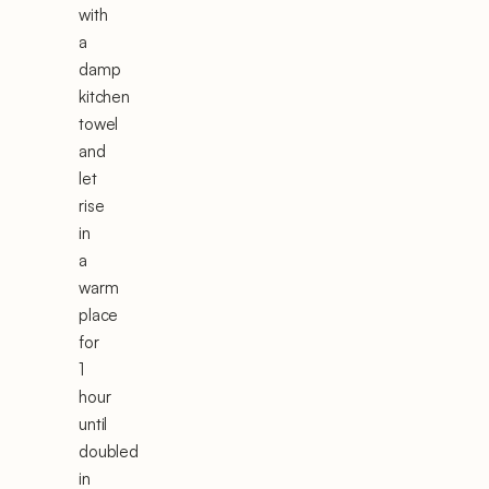
with
a
damp
kitchen
towel
and
let
rise
in
a
warm
place
for
1
hour
until
doubled
in