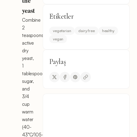
the
yeast
Etiketler
Combine
2
vegetarian
dairy free
healthy
teaspoons
vegan
active
dry
yeast,
Paylaş
1
tablespoon
sugar,
and
3/4
cup
warm
water
(40-
43°C/105-