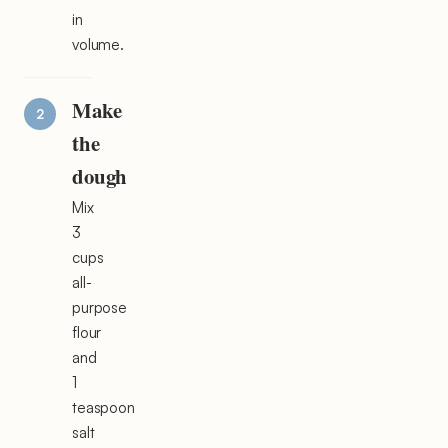
in
volume.
Make
the
dough
Mix
3
cups
all-
purpose
flour
and
1
teaspoon
salt