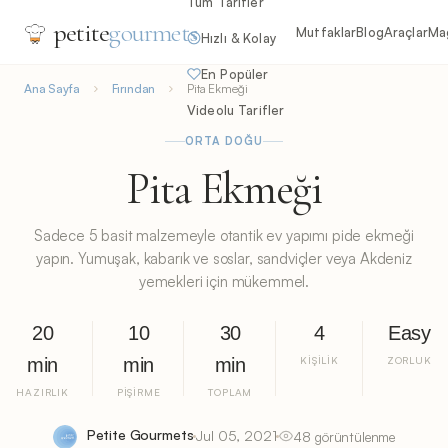
Tüm Tarifler
petite
gourmets
Mutfaklar
Blog
Araçlar
Ma
Hızlı & Kolay
En Popüler
Ana Sayfa
Fırından
Pita Ekmeği
Videolu Tarifler
ORTA DOĞU
Pita Ekmeği
Sadece 5 basit malzemeyle otantik ev yapımı pide ekmeği
yapın. Yumuşak, kabarık ve soslar, sandviçler veya Akdeniz
yemekleri için mükemmel.
20
10
30
4
Easy
min
min
min
KIŞILIK
ZORLUK
HAZIRLIK
PIŞIRME
TOPLAM
Petite Gourmets
Jul 05, 2021
48 görüntülenme