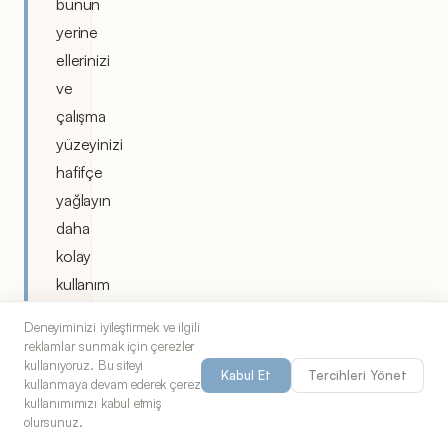
bunun
yerine
ellerinizi
ve
çalışma
yüzeyinizi
hafifçe
yağlayın
daha
kolay
kullanım
için.
Deneyiminizi iyileştirmek ve ilgili
reklamlar sunmak için çerezler
Mayanızın
kullanıyoruz. Bu siteyi
Kabul Et
Tercihleri Yönet
etkinliğini
kullanmaya devam ederek çerez
kullanımımızı kabul etmiş
ılık
olursunuz.
su