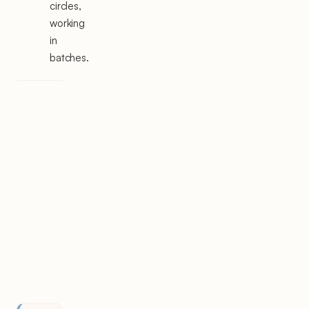
circles,
working
in
batches.