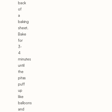
back
of
a
baking
sheet.
Bake
for
3-
4
minutes
until
the
pitas
puff
up
like
balloons
and