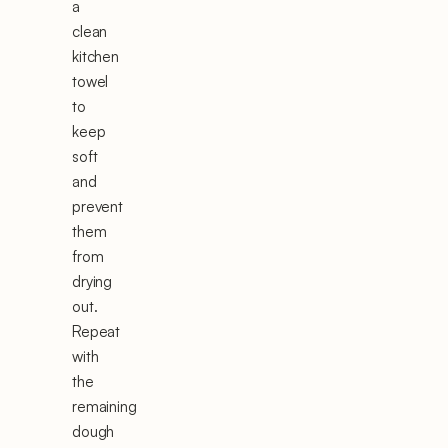
a
clean
kitchen
towel
to
keep
soft
and
prevent
them
from
drying
out.
Repeat
with
the
remaining
dough