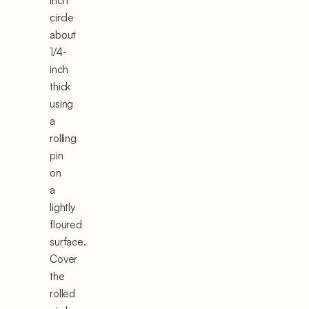
inch
circle
about
1/4-
inch
thick
using
a
rolling
pin
on
a
lightly
floured
surface.
Cover
the
rolled