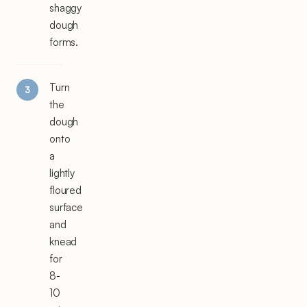
shaggy
dough
forms.
Turn
the
dough
onto
a
lightly
floured
surface
and
knead
for
8-
10