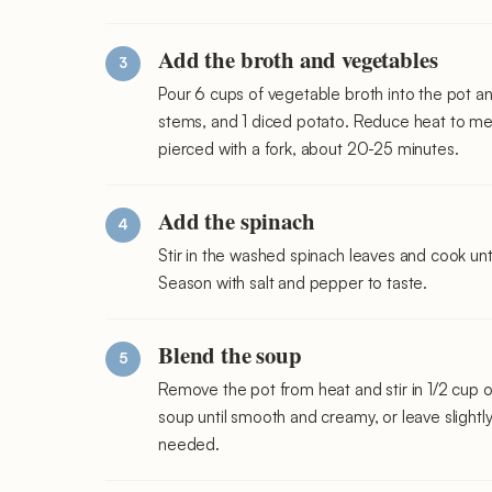
Add the broth and vegetables
Pour 6 cups of vegetable broth into the pot and
stems, and 1 diced potato. Reduce heat to m
pierced with a fork, about 20-25 minutes.
Add the spinach
Stir in the washed spinach leaves and cook unt
Season with salt and pepper to taste.
Blend the soup
Remove the pot from heat and stir in 1/2 cup 
soup until smooth and creamy, or leave slightl
needed.