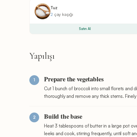
Tuz
2
çay kaşığı
Satın Al
Yapılışı
Prepare the vegetables
Cut 1 bunch of broccoli into small florets and 
thoroughly and remove any thick stems. Finely 
Build the base
Heat 3 tablespoons of butter in a large pot o
leeks and cook, stirring frequently, until soft 