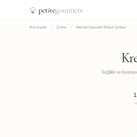
petite
gourmets
Ana Sayfa
Çorba
Kremalı Ispanaklı Brokoli Çorbası
Kre
Sağlıklı ve besleyi
1
H