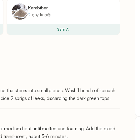
Karabiber
2
çay kaşığı
Satın Al
dice the stems into small pieces. Wash 1 bunch of spinach
dice 2 sprigs of leeks, discarding the dark green tops.
ver medium heat until melted and foaming. Add the diced
and translucent, about 5-6 minutes.