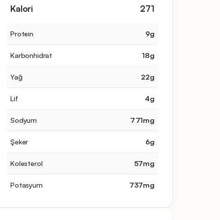
Kalori
271
Protein
9
g
Karbonhidrat
18
g
Yağ
22
g
Lif
4
g
Sodyum
771
mg
Şeker
6
g
Kolesterol
57
mg
Potasyum
737
mg