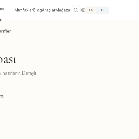
lay
Mutfaklar
Blog
Araçlar
Mağaza
EN
TR
r
rifler
bası
 hazırlanır. Detaylı
um
K