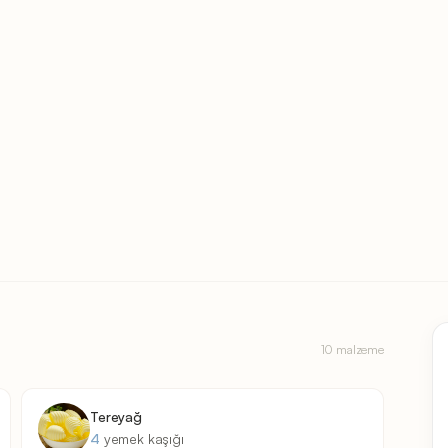
10 malzeme
Tereyağ
4
yemek kaşığı