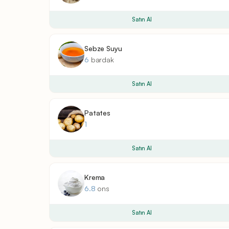
Satın Al
Sebze Suyu
6
bardak
Satın Al
Patates
1
Satın Al
Krema
6.8
ons
Satın Al