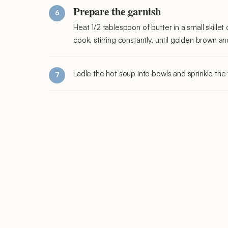
Prepare the garnish
Heat 1/2 tablespoon of butter in a small skill
cook, stirring constantly, until golden brown a
Ladle the hot soup into bowls and sprinkle th