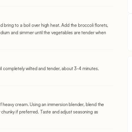
 bring to a boil over high heat. Add the broccoli florets,
edium and simmer until the vegetables are tender when
il completely wilted and tender, about 3-4 minutes.
of heavy cream. Using an immersion blender, blend the
y chunky if preferred. Taste and adjust seasoning as