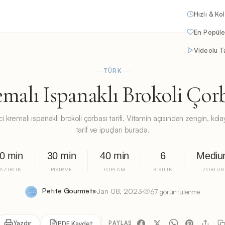
Hızlı & Ko
En Popüle
Videolu Ta
TÜRK
malı Ispanaklı Brokoli Çor
ci kremalı ıspanaklı brokoli çorbası tarifi. Vitamin açısından zengin, kolay
tarif ve ipuçları burada.
0 min
30 min
40 min
6
Medi
AZIRLIK
PIŞIRME
TOPLAM
KIŞILIK
ZORLU
Petite Gourmets
Jan 08, 2023
67 görüntülenme
Yazdır
PDF Kaydet
PAYLAŞ