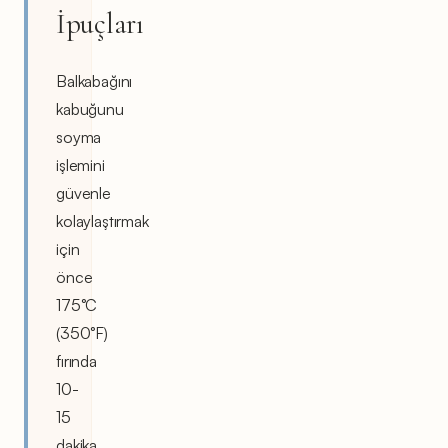
İpuçları
Balkabağını
kabuğunu
soyma
işlemini
güvenle
kolaylaştırmak
için
önce
175°C
(350°F)
fırında
10-
15
dakika