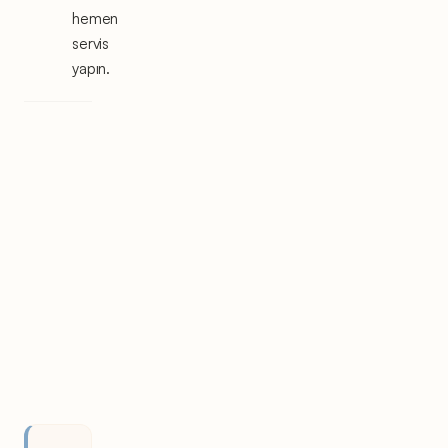
hemen
servis
yapın.