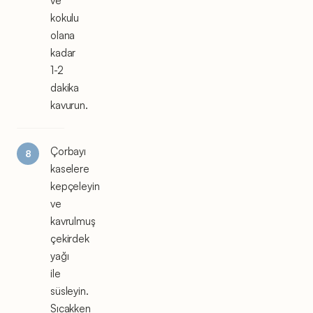
ve
kokulu
olana
kadar
1-2
dakika
kavurun.
Çorbayı
kaselere
kepçeleyin
ve
kavrulmuş
çekirdek
yağı
ile
süsleyin.
Sıcakken