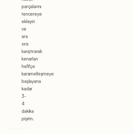
parçalarını
tencereye
ekleyin
ve
ara
sıra
karıştırarak
kenarları
hafifçe
karamelleşmeye
başlayana
kadar
3-
4
dakika
pişirin.