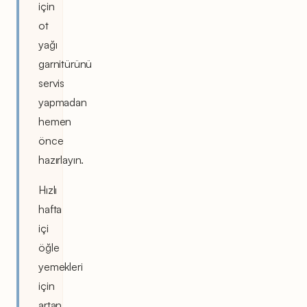
için
ot
yağı
garnitürünü
servis
yapmadan
hemen
önce
hazırlayın.
Hızlı
hafta
içi
öğle
yemekleri
için
artan