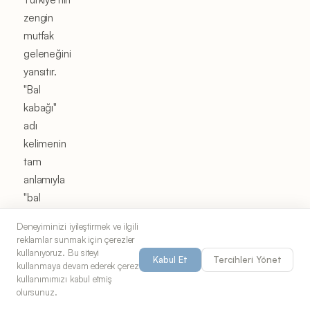
zengin
mutfak
geleneğini
yansıtır.
"Bal
kabağı"
adı
kelimenin
tam
anlamıyla
"bal
kabağı"
Deneyiminizi iyileştirmek ve ilgili
anlamına
reklamlar sunmak için çerezler
gelir ve
kullanıyoruz. Bu siteyi
Kabul Et
Tercihleri Yönet
kullanmaya devam ederek çerez
balkabağının
kullanımımızı kabul etmiş
düzgün
olursunuz.
kavrulduğunda