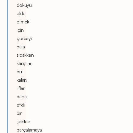
dokuyu
elde
etmek
için
çorbayı
hala
sıcakken
karıştırın,
bu
kalan
lifleri
daha
etkili
bir
şekilde
parçalamaya