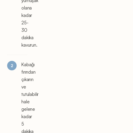
yumuşak
olana
kadar
25-
30
dakika
kavurun.
Kabağı
fırından
çıkarın
ve
tutulabilir
hale
gelene
kadar
5
dakika