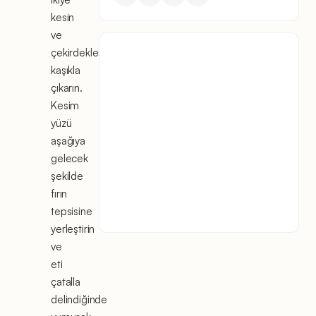
kesin
ve
çekirdekleri
kaşıkla
çıkarın.
Kesim
yüzü
aşağıya
gelecek
şekilde
fırın
tepsisine
yerleştirin
ve
eti
çatalla
delindiğinde