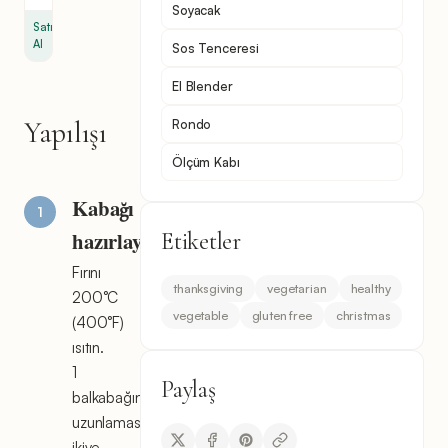
Soyacak
Satın
Al
Sos Tenceresi
El Blender
Yapılışı
Rondo
Ölçüm Kabı
Kabağı
hazırlayın
Etiketler
Fırını
thanksgiving
vegetarian
healthy
200°C
vegetable
gluten free
christmas
(400°F)
ısıtın.
1
Paylaş
balkabağını
uzunlamasına
ikiye