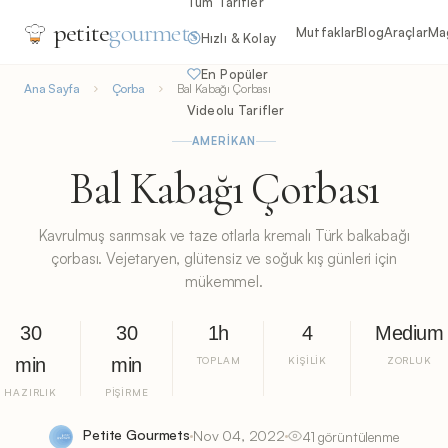
Tüm Tarifler
petite
gourmets
Mutfaklar
Blog
Araçlar
Ma
Hızlı & Kolay
En Popüler
Ana Sayfa
Çorba
Bal Kabağı Çorbası
Videolu Tarifler
AMERIKAN
Bal Kabağı Çorbası
Kavrulmuş sarımsak ve taze otlarla kremalı Türk balkabağı
çorbası. Vejetaryen, glütensiz ve soğuk kış günleri için
mükemmel.
30
30
1h
4
Medium
min
min
TOPLAM
KIŞILIK
ZORLUK
HAZIRLIK
PIŞIRME
Petite Gourmets
Nov 04, 2022
41 görüntülenme