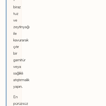
-
biraz
tuz
ve
zeytinyağı
ile
kavurarak
çıtır
bir
garnitür
veya
sağlıklı
atıştırmalık
yapın.
En
pürüzsüz