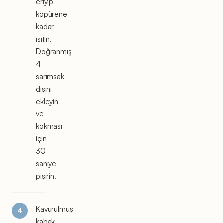
eriyip
köpürene
kadar
ısıtın.
Doğranmış
4
sarımsak
dişini
ekleyin
ve
kokması
için
30
saniye
pişirin.
Kavurulmuş
kabak