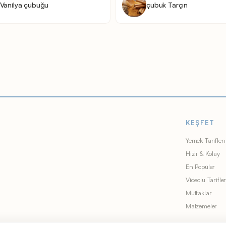
Vanilya çubuğu
çubuk Tarçın
KEŞFET
Yemek Tarifleri
Hızlı & Kolay
En Popüler
Videolu Tarifle
Mutfaklar
Malzemeler