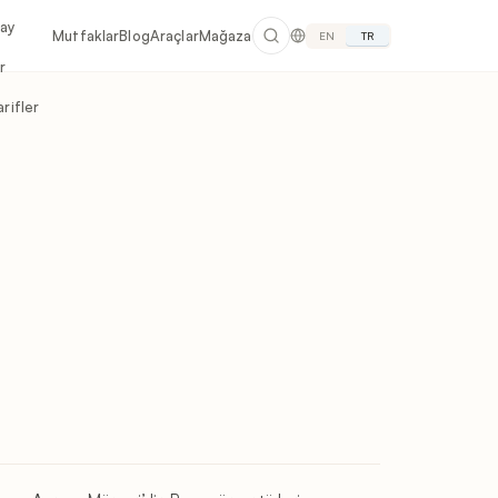
lay
Mutfaklar
Blog
Araçlar
Mağaza
EN
TR
r
rifler