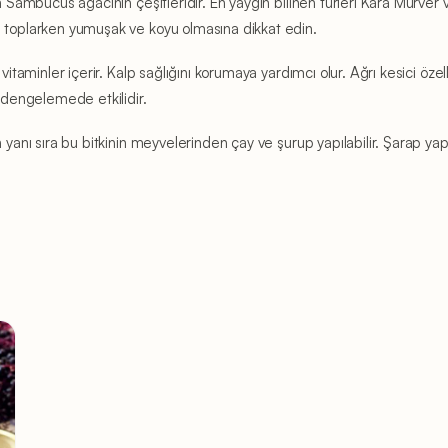
n Sambucus ağacının çeşitleridir. En yaygın bilinen türleri Kara Mürver 
i toplarken yumuşak ve koyu olmasına dikkat edin.
itaminler içerir. Kalp sağlığını korumaya yardımcı olur. Ağrı kesici özelliğ
ı dengelemede etkilidir.
n yanı sıra bu bitkinin meyvelerinden çay ve şurup yapılabilir. Şarap ya