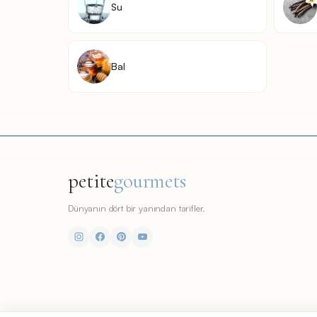
Su
Bal
petite
gourmets
Dünyanın dört bir yanından tarifler.