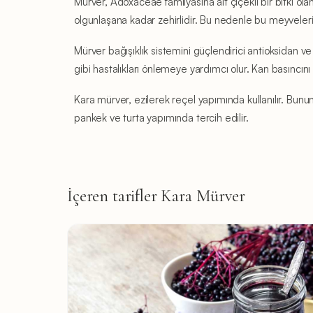
Mürver, Adoxaceae familyasına ait çiçekli bir bitki ola
olgunlaşana kadar zehirlidir. Bu nedenle bu meyveler
Mürver bağışıklık sistemini güçlendirici antioksidan ve v
gibi hastalıkları önlemeye yardımcı olur. Kan basıncın
Kara mürver, ezilerek reçel yapımında kullanılır. Bunu
pankek ve turta yapımında tercih edilir.
İçeren tarifler Kara Mürver