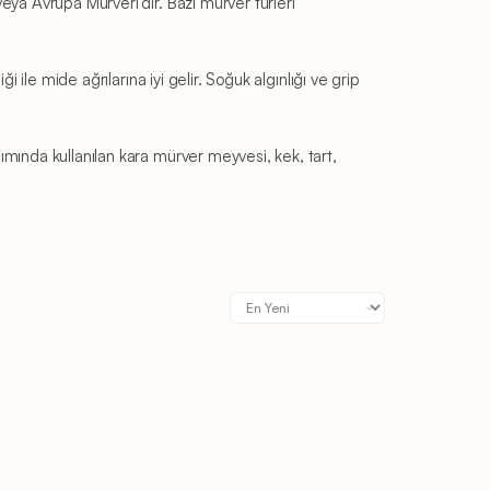
veya Avrupa Mürveri’dir. Bazı mürver türleri
i ile mide ağrılarına iyi gelir. Soğuk algınlığı ve grip
pımında kullanılan kara mürver meyvesi, kek, tart,