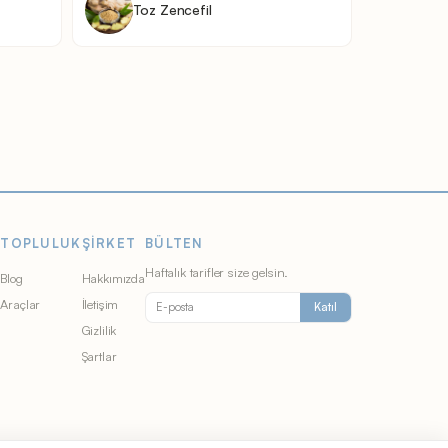
Toz Zencefil
TOPLULUK
ŞIRKET
BÜLTEN
Haftalık tarifler size gelsin.
Blog
Hakkımızda
Araçlar
İletişim
Katıl
Gizlilik
r
Şartlar