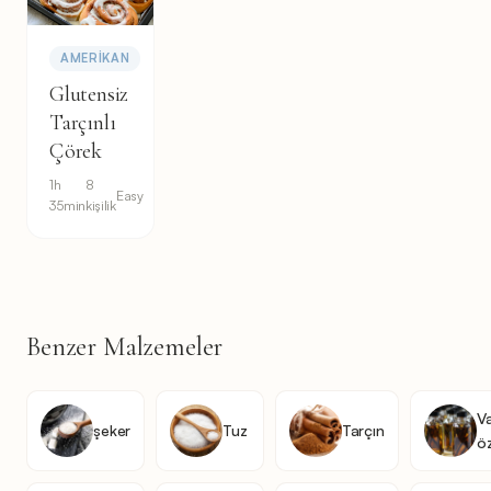
AMERIKAN
Glutensiz
Tarçınlı
Çörek
1h
8
Easy
35min
kişilik
Benzer Malzemeler
Va
şeker
Tuz
Tarçın
ö