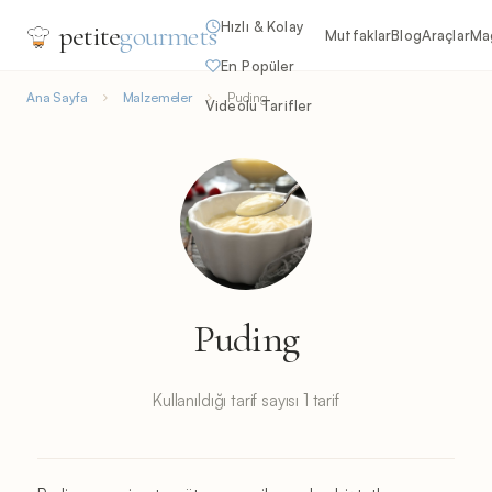
Hızlı & Kolay
petite
gourmets
Mutfaklar
Blog
Araçlar
Ma
En Popüler
Ana Sayfa
Malzemeler
Puding
Videolu Tarifler
Puding
Kullanıldığı tarif sayısı 1 tarif