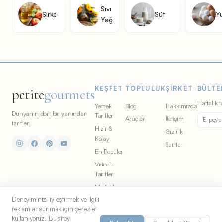
Sıvı
Sirke
Süt
Y
Yağ
KEŞFET
TOPLULUK
ŞIRKET
BÜLTE
petite
gourmets
Haftalık t
Yemek
Blog
Hakkımızda
Dünyanın dört bir yanından
Tarifleri
Araçlar
İletişim
tarifler.
Hızlı &
Gizlilik
Kolay
Şartlar
En Popüler
Videolu
Tarifler
Mutfaklar
Deneyiminizi iyileştirmek ve ilgili
Malzemeler
reklamlar sunmak için çerezler
kullanıyoruz. Bu siteyi