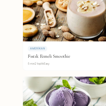
AMERIKAN
Fıstık Ezmeli Smoothie
5 min
2 kişilik
Easy