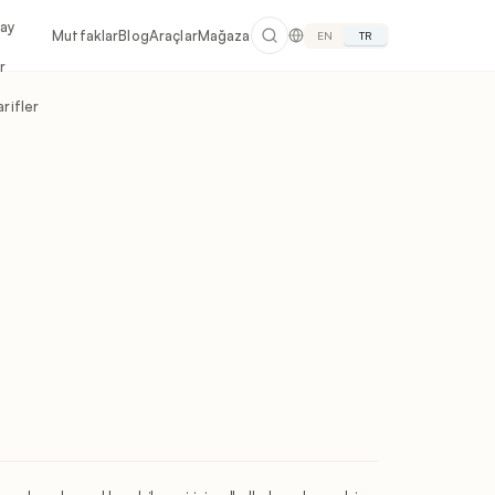
lay
Mutfaklar
Blog
Araçlar
Mağaza
EN
TR
r
rifler