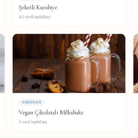
Şekerli Kurabiye
40 min
8 kişilik
Easy
AMERIKAN
Vegan Çikolatalı Milkshake
5 min
2 kişilik
Easy