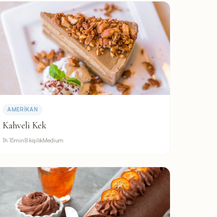
AMERIKAN
Kahveli Kek
1h 15min
8 kişilik
Medium