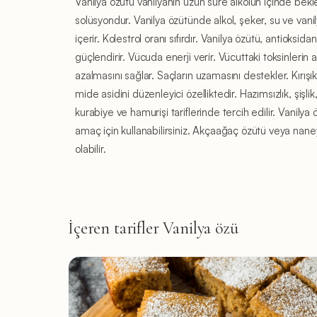
Vanilya özütü vanilyanın uzun süre alkolün içinde bekle
solüsyondur. Vanilya özütünde alkol, şeker, su ve vani
içerir. Kolestrol oranı sıfırdır. Vanilya özütü, antioksid
güçlendirir. Vücuda enerji verir. Vücuttaki toksinlerin a
azalmasını sağlar. Saçların uzamasını destekler. Kırışıkl
mide asidini düzenleyici özelliktedir. Hazımsızlık, şişli
kurabiye ve hamurişi tariflerinde tercih edilir. Vanily
amaç için kullanabilirsiniz. Akçaağaç özütü veya naney
olabilir.
İçeren tarifler Vanilya özü