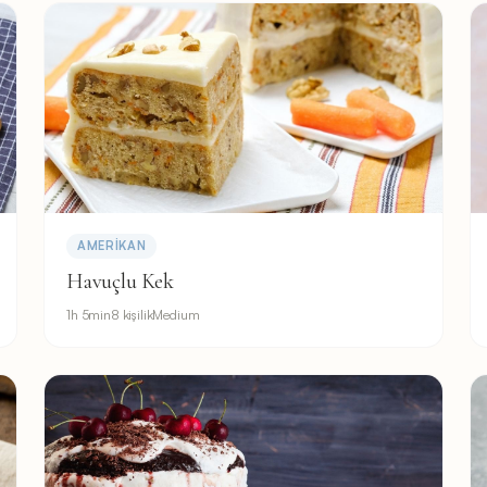
AMERIKAN
Havuçlu Kek
1h 5min
8 kişilik
Medium