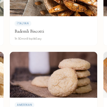
İTALYAN
Bademli Biscotti
1h 50min
8 kişilik
Easy
AMERIKAN