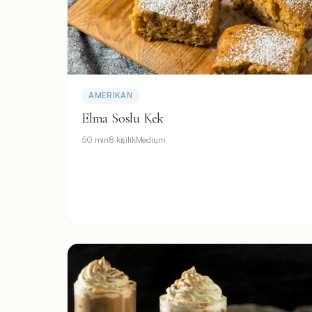
AMERIKAN
Elma Soslu Kek
50 min
8 kişilik
Medium