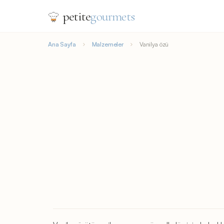
petite
gourmets
Ana Sayfa
Malzemeler
Vanilya özü