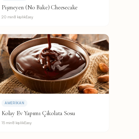
Pişmeyen (No Bake) Cheesecake
20 min
8 kişilik
Easy
AMERIKAN
Kolay Ev Yapımı Çikolata Sosu
15 min
8 kişilik
Easy