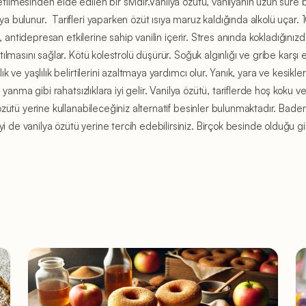
tilmesinden elde edilen bir sıvıdır.Vanilya özütü, vanilyanın uzun süre 
lya bulunur. Tarifleri yaparken özüt ısıya maruz kaldığında alkolü uçar.
an, antidepresan etkilerine sahip vanilin içerir. Stres anında kokladığınızda 
tılmasını sağlar. Kötü kolestrolü düşürür. Soğuk algınlığı ve gribe karşı e
ık ve yaşlılık belirtilerini azaltmaya yardımcı olur. Yanık, yara ve kesikle
k, yanma gibi rahatsızlıklara iyi gelir. Vanilya özütü, tariflerde hoş koku 
a özütü yerine kullanabileceğiniz alternatif besinler bulunmaktadır. Bad
i de vanilya özütü yerine tercih edebilirsiniz. Birçok besinde olduğu gi