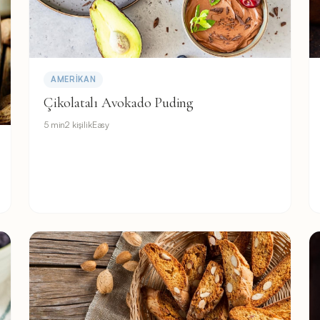
AMERIKAN
Çikolatalı Avokado Puding
5 min
2 kişilik
Easy