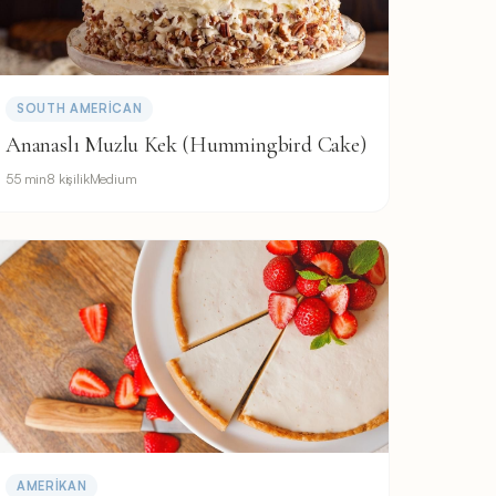
SOUTH AMERICAN
Ananaslı Muzlu Kek (Hummingbird Cake)
55 min
8 kişilik
Medium
AMERIKAN