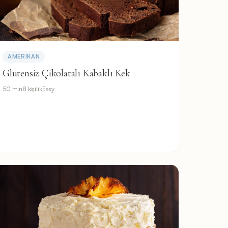
AMERIKAN
Glutensiz Çikolatalı Kabaklı Kek
50 min
8 kişilik
Easy