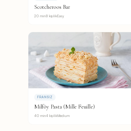
Scotcheroos Bar
20 min
8 kişilik
Easy
FRANSIZ
Milföy Pasta (Mille Feuille)
40 min
4 kişilik
Medium