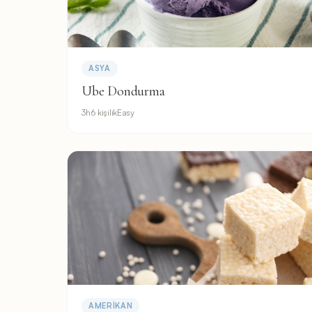
ASYA
Ube Dondurma
3h
6 kişilik
Easy
AMERIKAN