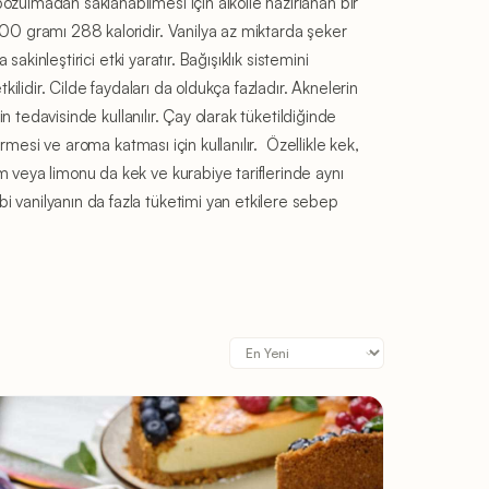
bozulmadan saklanabilmesi için alkolle hazırlanan bir
 100 gramı 288 kaloridir. Vanilya az miktarda şeker
sakinleştirici etki yaratır. Bağışıklık sistemini
tkilidir. Cilde faydaları da oldukça fazladır. Aknelerin
rin tedavisinde kullanılır. Çay olarak tüketildiğinde
vermesi ve aroma katması için kullanılır. Özellikle kek,
em veya limonu da kek ve kurabiye tariflerinde aynı
bi vanilyanın da fazla tüketimi yan etkilere sebep