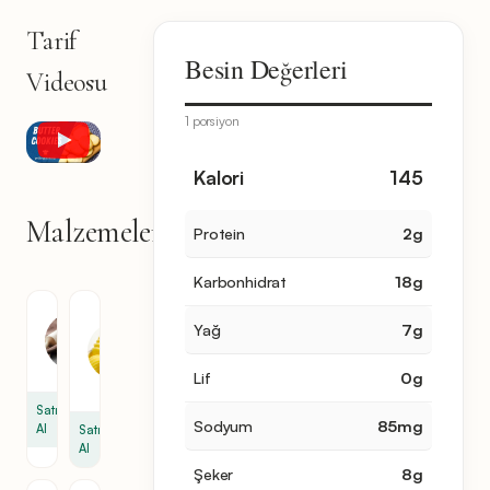
Tarif
Besin Değerleri
Videosu
1 porsiyon
Kalori
145
Malzemeler
Protein
2
g
7
malzeme
Karbonhidrat
18
g
Un
Tuzsuz
Yağ
7
g
Tereyağ
2
1
bardak
Lif
0
g
bardak
Satın
Sodyum
85
mg
Al
Satın
Al
Şeker
8
g