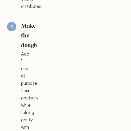
distributed.
Make
the
dough
Add
1
cup
all-
purpose
flour
gradually
while
folding
gently
with