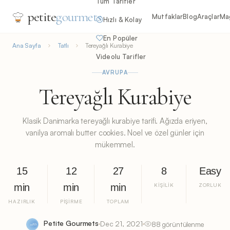
Tüm Tarifler
petite
gourmets
Mutfaklar
Blog
Araçlar
Ma
Hızlı & Kolay
En Popüler
Ana Sayfa
Tatlı
Tereyağlı Kurabiye
Videolu Tarifler
AVRUPA
Tereyağlı Kurabiye
Klasik Danimarka tereyağlı kurabiye tarifi. Ağızda eriyen,
vanilya aromalı butter cookies. Noel ve özel günler için
mükemmel.
15
12
27
8
Easy
min
min
min
KIŞILIK
ZORLUK
HAZIRLIK
PIŞIRME
TOPLAM
Petite Gourmets
Dec 21, 2021
88 görüntülenme