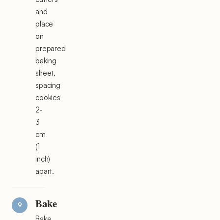
and
place
on
prepared
baking
sheet,
spacing
cookies
2-
3
cm
(1
inch)
apart.
Bake
Bake