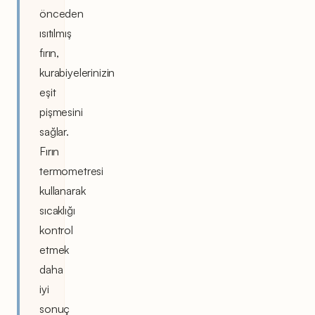
önceden
ısıtılmış
fırın,
kurabiyelerinizin
eşit
pişmesini
sağlar.
Fırın
termometresi
kullanarak
sıcaklığı
kontrol
etmek
daha
iyi
sonuç