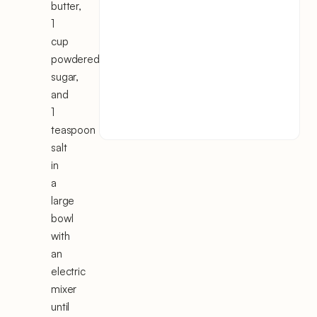
butter,
1
cup
powdered
sugar,
and
1
teaspoon
salt
in
a
large
bowl
with
an
electric
mixer
until