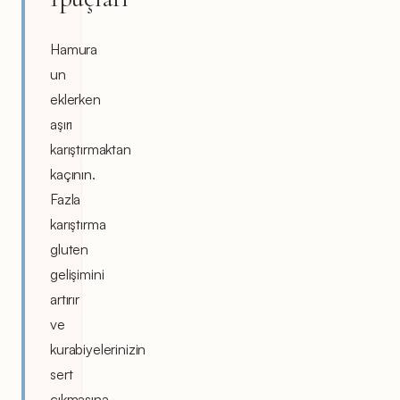
Hamura
un
eklerken
aşırı
karıştırmaktan
kaçının.
Fazla
karıştırma
gluten
gelişimini
artırır
ve
kurabiyelerinizin
sert
çıkmasına