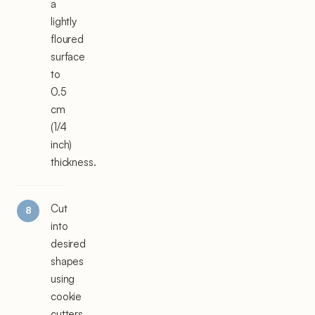
a
lightly
floured
surface
to
0.5
cm
(1/4
inch)
thickness.
Cut
into
desired
shapes
using
cookie
cutters