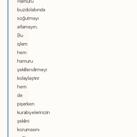
Hamuru
buzdolabında
soğutmayı
atlamayın.
Bu
işlem
hem
hamuru
şekillendirmeyi
kolaylaştırır
hem
de
pişerken
kurabiyelerinizin
şeklini
korumasını