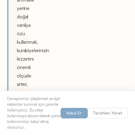
yerine
doğal
vanilya
özü
kullanmak,
kurabiyelerinizin
lezzetini
önemli
ölçüde
artırır.
Vanilya
Deneyiminizi iyileştirmek ve ilgili
çubuğu
reklamlar sunmak için çerezler
kullanıyorsanız
kullanıyoruz. Bu siteyi
Kabul Et
Tercihleri Yönet
kullanmaya devam ederek çerez
çekirdeklerini
kullanımımızı kabul etmiş
kazıyıp
olursunuz.
hamura