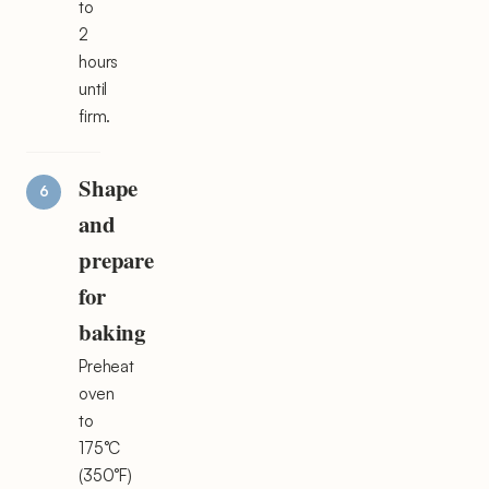
to
2
hours
until
firm.
Shape
and
prepare
for
baking
Preheat
oven
to
175°C
(350°F)