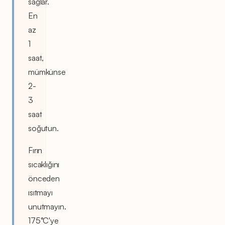
sağlar.
En
az
1
saat,
mümkünse
2-
3
saat
soğutun.
Fırın
sıcaklığını
önceden
ısıtmayı
unutmayın.
175°C'ye