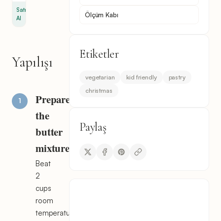
Satın
Ölçüm Kabı
Al
Etiketler
Yapılışı
vegetarian
kid friendly
pastry
christmas
Prepare
the
Paylaş
butter
mixture
Beat
2
cups
room
temperature