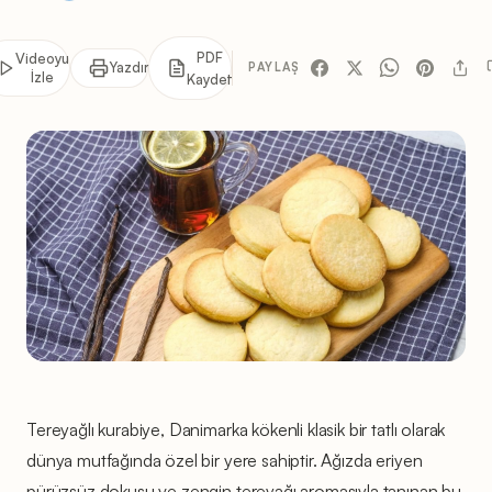
PDF
Videoyu
Yazdır
PAYLAŞ
İzle
Kaydet
Tereyağlı kurabiye, Danimarka kökenli klasik bir tatlı olarak
dünya mutfağında özel bir yere sahiptir. Ağızda eriyen
pürüzsüz dokusu ve zengin tereyağı aromasıyla tanınan bu