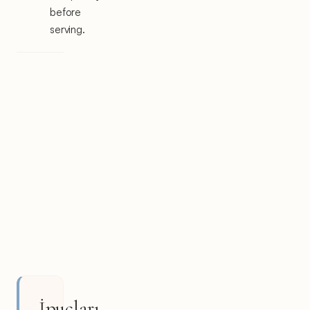
before
serving.
İpuçları