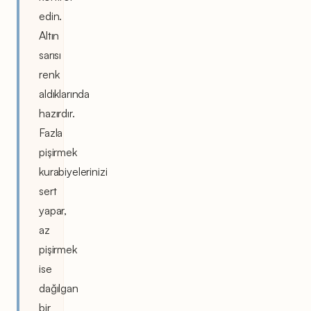
edin.
Altın
sarısı
renk
aldıklarında
hazırdır.
Fazla
pişirmek
kurabiyelerinizi
sert
yapar,
az
pişirmek
ise
dağılgan
bir