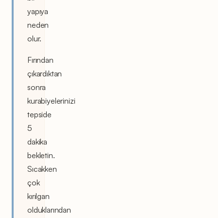
yapıya
neden
olur.
Fırından
çıkardıktan
sonra
kurabiyelerinizi
tepside
5
dakika
bekletin.
Sıcakken
çok
kırılgan
olduklarından