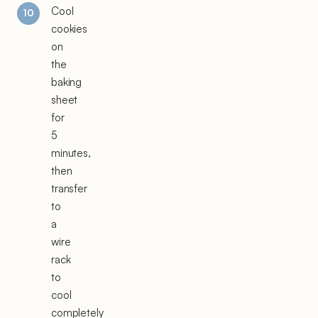
Cool
cookies
on
the
baking
sheet
for
5
minutes,
then
transfer
to
a
wire
rack
to
cool
completely