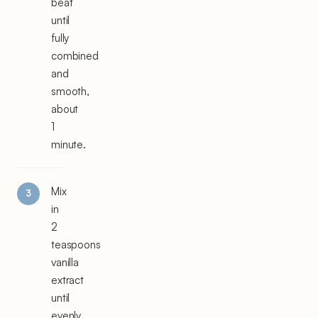
beat
until
fully
combined
and
smooth,
about
1
minute.
Mix
in
2
teaspoons
vanilla
extract
until
evenly