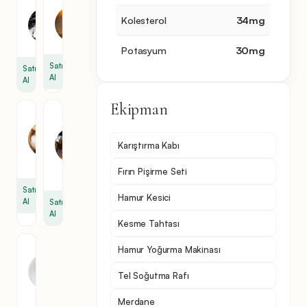
şeker
Yumurta
Kolesterol
34
mg
Sarısı
1
2
bardak
Potasyum
30
mg
Satın
Satın
Al
Al
Ekipman
Tuz
Vanilya
özü
1
2
Karıştırma Kabı
çay
çay
kaşığı
Fırın Pişirme Seti
kaşığı
Satın
Hamur Kesici
Al
Satın
Al
Kesme Tahtası
Pudra
Hamur Yoğurma Makinası
şekeri
Tel Soğutma Rafı
1
bardak
Merdane