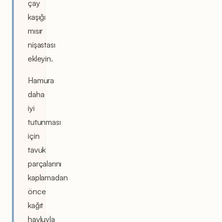
çay
kaşığı
mısır
nişastası
ekleyin.
Hamura
daha
iyi
tutunması
için
tavuk
parçalarını
kaplamadan
önce
kağıt
havluyla