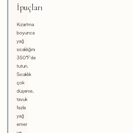
İpuçları
Kızartma
boyunca
yağ
sıcaklığını
350°F'de
tutun.
Sıcaklık
çok
düşerse,
tavuk
fazla
yağ
emer
ve