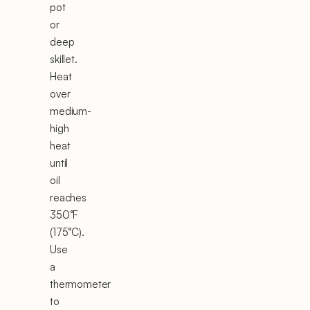
pot
or
deep
skillet.
Heat
over
medium-
high
heat
until
oil
reaches
350°F
(175°C).
Use
a
thermometer
to