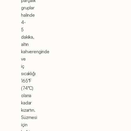
parçalık
gruplar
halinde
4-
5
dakika,
altın
kahverenginde
ve
iç
sıcaklığı
165°F
(74°C)
olana
kadar
kızartın.
Süzmesi
için