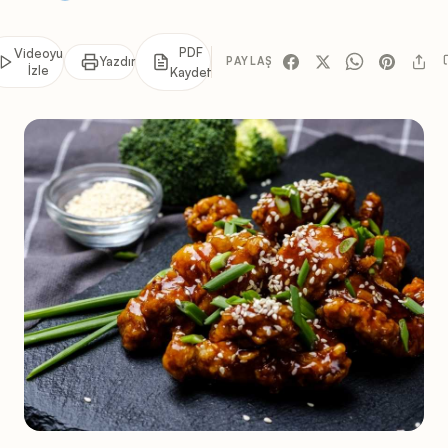
PDF
Videoyu
Yazdır
PAYLAŞ
İzle
Kaydet