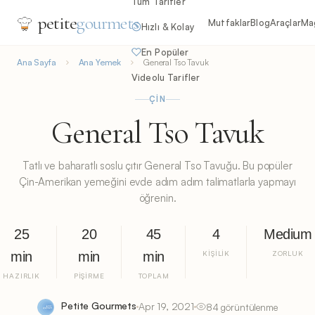
Tüm Tarifler
petite
gourmets
Mutfaklar
Blog
Araçlar
Ma
Hızlı & Kolay
En Popüler
Ana Sayfa
Ana Yemek
General Tso Tavuk
Videolu Tarifler
ÇIN
General Tso Tavuk
Tatlı ve baharatlı soslu çıtır General Tso Tavuğu. Bu popüler
Çin-Amerikan yemeğini evde adım adım talimatlarla yapmayı
öğrenin.
25
20
45
4
Medium
min
min
min
KIŞILIK
ZORLUK
HAZIRLIK
PIŞIRME
TOPLAM
Petite Gourmets
Apr 19, 2021
84 görüntülenme