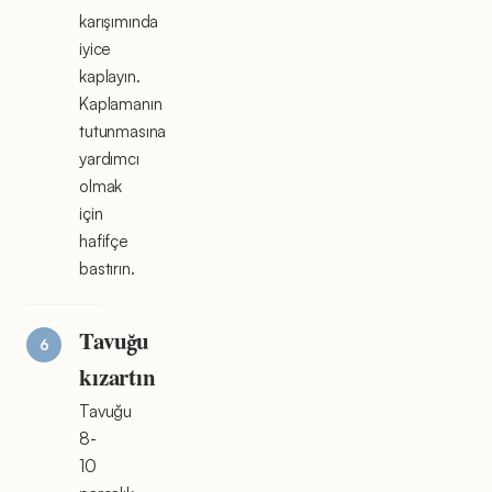
karışımında
iyice
kaplayın.
Kaplamanın
tutunmasına
yardımcı
olmak
için
hafifçe
bastırın.
Tavuğu
kızartın
Tavuğu
8-
10