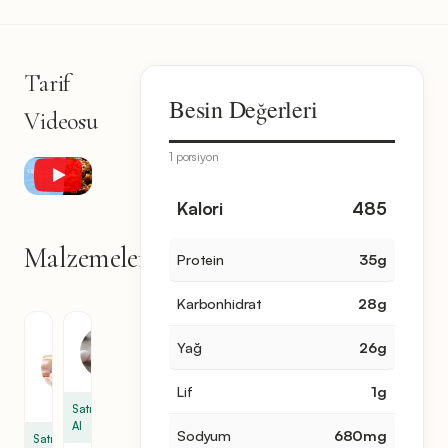
Tarif
Besin Değerleri
Videosu
1 porsiyon
Kalori
485
Malzemeler
Protein
35
g
15
malzeme
Karbonhidrat
28
g
Tavuk
Yumurta
Yağ
26
g
Incik
2
1
Lif
1
g
libre
Satın
Al
Sodyum
680
mg
Satın