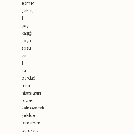
esmer
şeker,
1
çay
kaşığı
soya
sosu
ve
1
su
bardağı
mısır
nişastasını
topak
kalmayacak
şekilde
tamamen
pürüzsüz