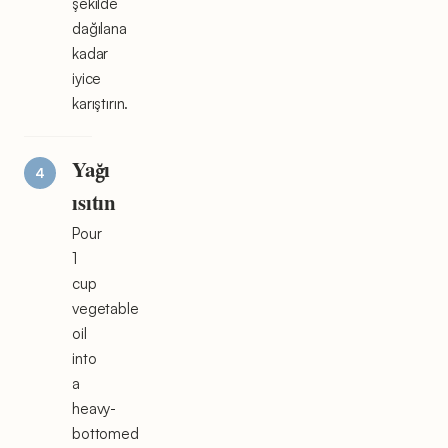
şekilde
dağılana
kadar
iyice
karıştırın.
Yağı
ısıtın
Pour
1
cup
vegetable
oil
into
a
heavy-
bottomed