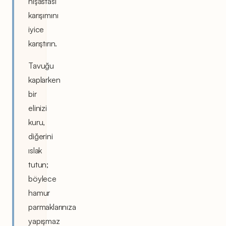
nişastası
karışımını
iyice
karıştırın.
Tavuğu
kaplarken
bir
elinizi
kuru,
diğerini
ıslak
tutun;
böylece
hamur
parmaklarınıza
yapışmaz