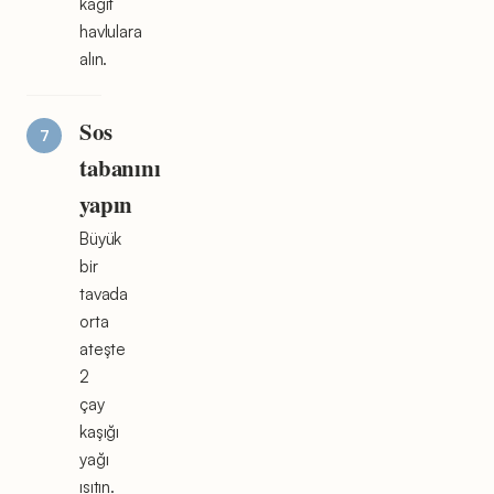
kağıt
havlulara
alın.
Sos
tabanını
yapın
Büyük
bir
tavada
orta
ateşte
2
çay
kaşığı
yağı
ısıtın.