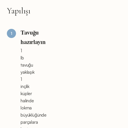
Yapılışı
Tavuğu
hazırlayın
1
lb
tavuğu
yaklaşık
1
inçlik
küpler
halinde
lokma
büyüklüğünde
parçalara