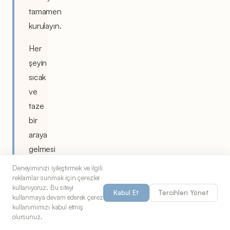
tamamen
kurulayın.
Her
şeyin
sıcak
ve
taze
bir
araya
gelmesi
için
Deneyiminizi iyileştirmek ve ilgili
tavuk
reklamlar sunmak için çerezler
kullanıyoruz. Bu siteyi
kızarırken
Kabul Et
Tercihleri Yönet
kullanmaya devam ederek çerez
sosu
kullanımımızı kabul etmiş
olursunuz.
hazırlayın.