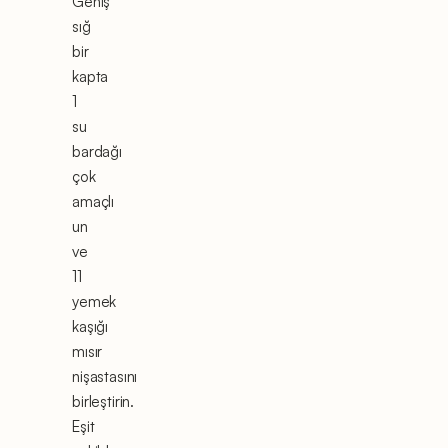
Geniş
sığ
bir
kapta
1
su
bardağı
çok
amaçlı
un
ve
11
yemek
kaşığı
mısır
nişastasını
birleştirin.
Eşit