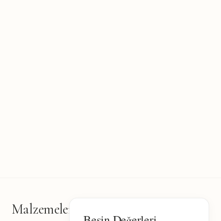
Malzemeler
5
Besin Değerleri
malzeme