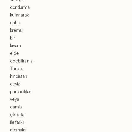
dondurma
kullanarak
daha
kremsi
bir
kıvam
elde
edebilirsiniz.
Tarçın,
hindistan
cevizi
parçacıkları
veya
damla
çikolata
ile farklı
aromalar