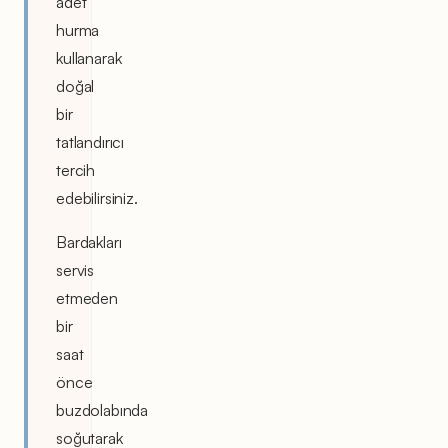
adet
hurma
kullanarak
doğal
bir
tatlandırıcı
tercih
edebilirsiniz.
Bardakları
servis
etmeden
bir
saat
önce
buzdolabında
soğutarak