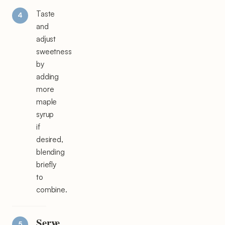
Taste
and
adjust
sweetness
by
adding
more
maple
syrup
if
desired,
blending
briefly
to
combine.
Serve