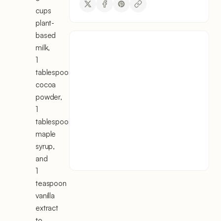
cups
plant-
based
milk,
1
tablespoon
cocoa
powder,
1
tablespoon
maple
syrup,
and
1
teaspoon
vanilla
extract
to