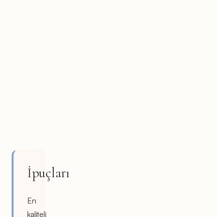
İpuçları
En
kaliteli