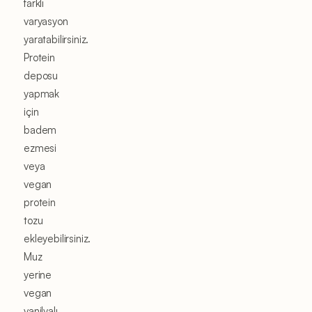
farklı
varyasyon
yaratabilirsiniz.
Protein
deposu
yapmak
için
badem
ezmesi
veya
vegan
protein
tozu
ekleyebilirsiniz.
Muz
yerine
vegan
vanilyalı