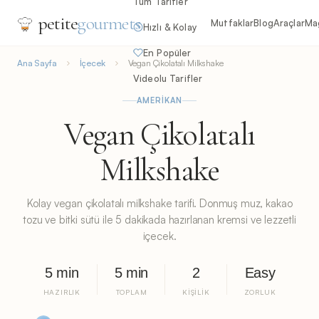
Tüm Tarifler
petite
gourmets
Mutfaklar
Blog
Araçlar
Ma
Hızlı & Kolay
En Popüler
Ana Sayfa
İçecek
Vegan Çikolatalı Milkshake
Videolu Tarifler
AMERIKAN
Vegan Çikolatalı
Milkshake
Kolay vegan çikolatalı milkshake tarifi. Donmuş muz, kakao
tozu ve bitki sütü ile 5 dakikada hazırlanan kremsi ve lezzetli
içecek.
5 min
5 min
2
Easy
HAZIRLIK
TOPLAM
KIŞILIK
ZORLUK