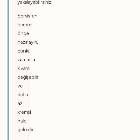
yakalayabilirsiniz.
Servisten
hemen
önce
hazırlayın,
çünkü
zamanla
kıvamı
değişebilir
ve
daha
az
kremsi
hale
gelebilir.