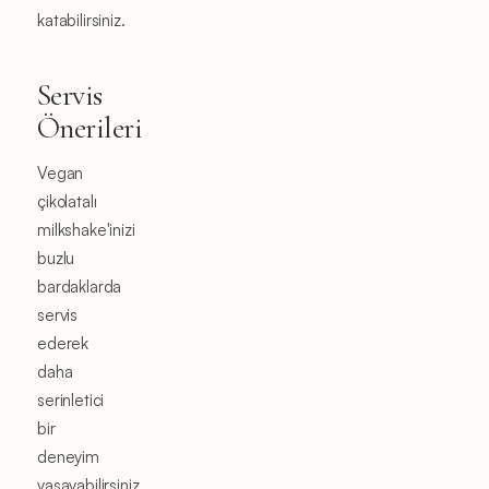
katabilirsiniz.
Servis
Önerileri
Vegan
çikolatalı
milkshake'inizi
buzlu
bardaklarda
servis
ederek
daha
serinletici
bir
deneyim
yaşayabilirsiniz.