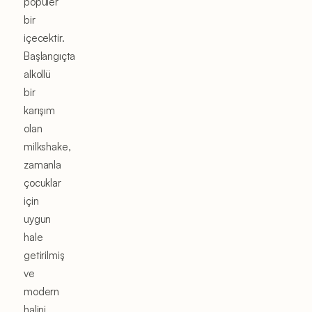
popüler
bir
içecektir.
Başlangıçta
alkollü
bir
karışım
olan
milkshake,
zamanla
çocuklar
için
uygun
hale
getirilmiş
ve
modern
halini