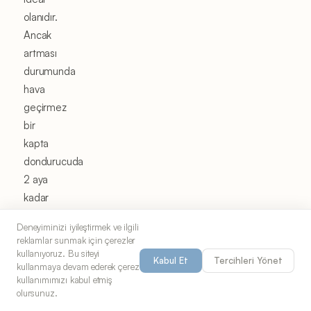
olanıdır.
Ancak
artması
durumunda
hava
geçirmez
bir
kapta
dondurucuda
2 aya
kadar
saklayabilirsiniz.
Deneyiminizi iyileştirmek ve ilgili
Çözdürmek
reklamlar sunmak için çerezler
için
kullanıyoruz. Bu siteyi
Kabul Et
Tercihleri Yönet
kullanmaya devam ederek çerez
buzdolabında
kullanımımızı kabul etmiş
30
olursunuz.
dakika