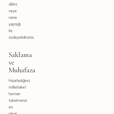
dilimi
veya
nane
yaprağı
ile
süsleyebilirsiniz.
Saklama
ve
Muhafaza
Hazırladığınız
milkshake'i
hemen
tüketmeniz
en
ideal