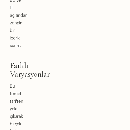
B6 ve
lif
açısından
zengin
bir
içerik
sunar.
Farklı
Varyasyonlar
Bu
temel
tariften
yola
çıkarak
birçok