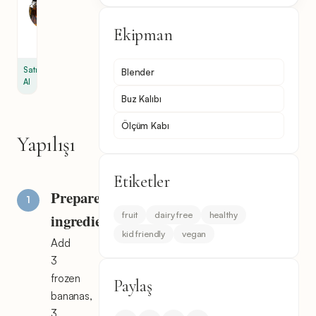
1
çay
Ekipman
kaşığı
Satın
Blender
Al
Buz Kalıbı
Ölçüm Kabı
Yapılışı
Etiketler
Prepare
fruit
dairy free
healthy
ingredients
kid friendly
vegan
Add
3
frozen
Paylaş
bananas,
3