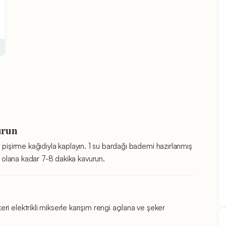
urun
sini pişirme kağıdıyla kaplayın. 1 su bardağı bademi hazırlanmış
lu olana kadar 7-8 dakika kavurun.
i elektrikli mikserle karışım rengi açılana ve şeker