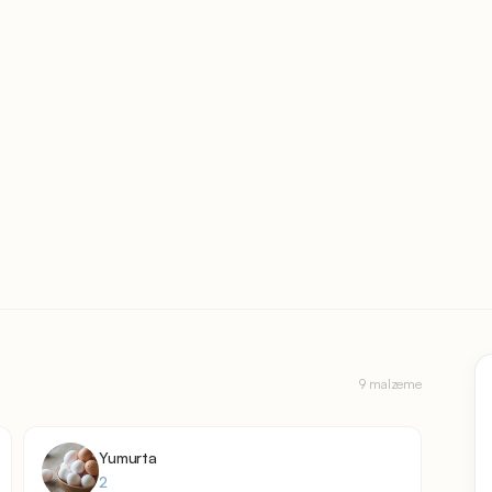
9 malzeme
Yumurta
2