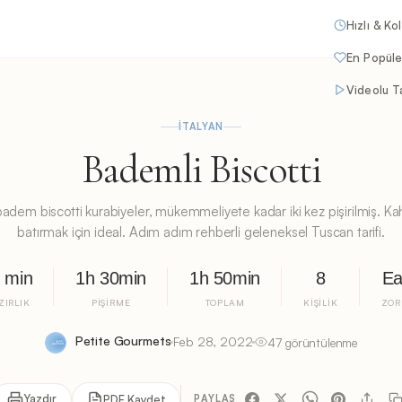
Hızlı & Ko
En Popüle
Videolu Ta
İTALYAN
Bademli Biscotti
ian badem biscotti kurabiyeler, mükemmeliyete kadar iki kez pişirilmiş. 
batırmak için ideal. Adım adım rehberli geleneksel Tuscan tarifi.
 min
1h 30min
1h 50min
8
Ea
ZIRLIK
PIŞIRME
TOPLAM
KIŞILIK
ZOR
Petite Gourmets
Feb 28, 2022
47 görüntülenme
Yazdır
PDF Kaydet
PAYLAŞ