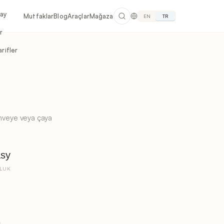
lay
Mutfaklar
Blog
Araçlar
Mağaza
EN
TR
r
rifler
Kahveye veya çaya
sy
LUK