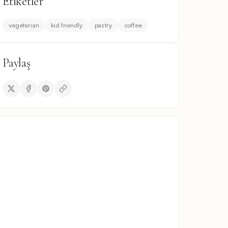
Etiketler
vegetarian
kid friendly
pastry
coffee
Paylaş