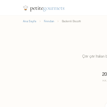
petite
gourmets
Ana Sayfa
Fırından
Bademli Biscotti
Çıtır çıtır Ital
20
HA