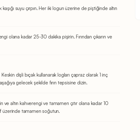
aşığı suyu çırpın. Her iki logun üzerine de piştiğinde altın
ngi olana kadar 25-30 dakika pişirin. Fırından çıkarın ve
 Keskin dişli bıçak kullanarak logları çapraz olarak 1 inç
ı aşağıya gelecek şekilde fırın tepsisine dizin.
irin ve altın kahverengi ve tamamen çıtır olana kadar 10
raf üzerinde tamamen soğutun.