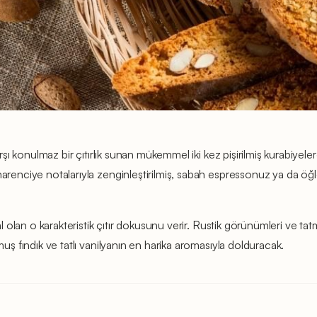
rşı konulmaz bir çıtırlık sunan mükemmel iki kez pişirilmiş kurabiyeler
narenciye notalarıyla zenginleştirilmiş, sabah espressonuz ya da ö
l olan o karakteristik çıtır dokusunu verir. Rustik görünümleri ve tatmin
muş fındık ve tatlı vanilyanın en harika aromasıyla dolduracak.