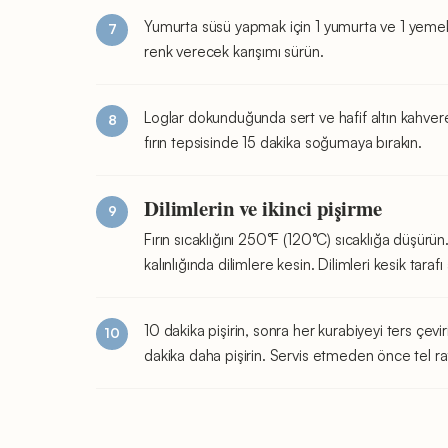
Yumurta süsü yapmak için 1 yumurta ve 1 yemek k
renk verecek karışımı sürün.
Loglar dokunduğunda sert ve hafif altın kahvere
fırın tepsisinde 15 dakika soğumaya bırakın.
Dilimlerin ve ikinci pişirme
Fırın sıcaklığını 250°F (120°C) sıcaklığa düşürün.
kalınlığında dilimlere kesin. Dilimleri kesik taraf
10 dakika pişirin, sonra her kurabiyeyi ters çev
dakika daha pişirin. Servis etmeden önce tel 