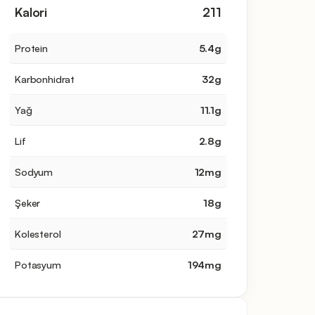
Kalori
211
Protein
5.4
g
Karbonhidrat
32
g
Yağ
11.1
g
Lif
2.8
g
Sodyum
12
mg
Şeker
18
g
Kolesterol
27
mg
Potasyum
194
mg