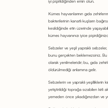
iyi pişirildiğinden emin olun.
Kümes hayvanlarının gıda zehirlen
bakterilerinin kanatlı kuşların bağır
kesildiğinde etin üzerinde yaşayabil
kümes hayvanınızı iyice pişirdiğiniz
Sebzeler ve yeşil yapraklı sebzeler
bunu gerçekten beklemezsiniz. Bu l
olarak yenilmeleridir; bu, gıda zehi
öldürülmediği anlamına gelir.
Sebzelerin ve yapraklı yeşilliklerin k
yetiştirildiği toprağa sızabilen kirli 
yemeden önce yıkadığınızdan ve yu