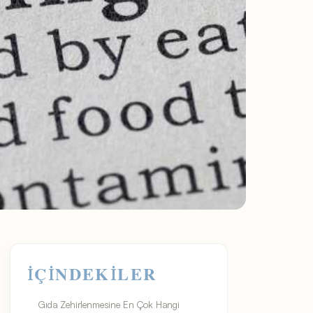
İÇINDEKILER
Gıda Zehirlenmesine En Çok Hangi