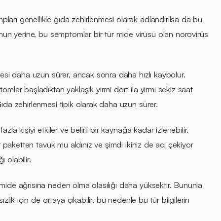
arı genellikle gıda zehirlenmesi olarak adlandırılsa da bu
Bunun yerine, bu semptomlar bir tür mide virüsü olan norovirüs
şmesi daha uzun sürer, ancak sonra daha hızlı kaybolur.
omlar başladıktan yaklaşık yirmi dört ila yirmi sekiz saat
Gıda zehirlenmesi tipik olarak daha uzun sürer.
zla kişiyi etkiler ve belirli bir kaynağa kadar izlenebilir.
ir paketten tavuk mu aldınız ve şimdi ikiniz de acı çekiyor
 olabilir.
mide ağrısına neden olma olasılığı daha yüksektir. Bununla
ızlık için de ortaya çıkabilir, bu nedenle bu tür bilgilerin