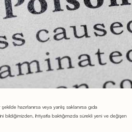
r şekilde hazırlanırsa veya yanlış saklanırsa gıda
i bildiğimizden, ihtiyatla baktığımızda sürekli yeni ve değişen
.