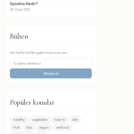
Spirulina Nedir?
30 Ocak 2022
Bülten
Her hafta tarifleri gelen kutunuza alın.
Abone ol
Popüler konular
healthy
vegetable
how to
diet
fruit
tips
vegan
seafood