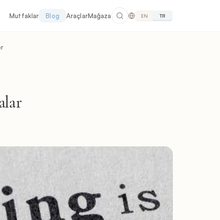
Mutfaklar
Blog
Araçlar
Mağaza
EN
TR
er
alar