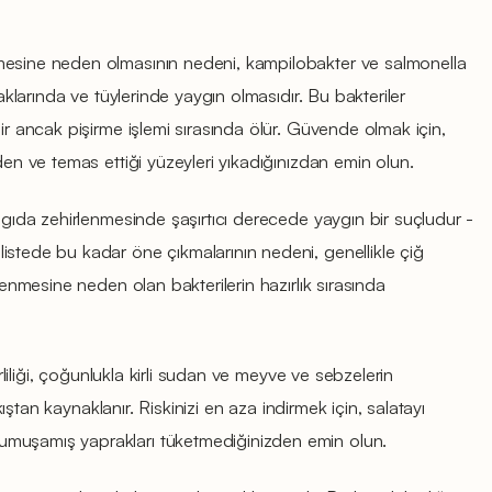
mesine neden olmasının nedeni, kampilobakter ve salmonella
saklarında ve tüylerinde yaygın olmasıdır. Bu bakteriler
ir ancak pişirme işlemi sırasında ölür. Güvende olmak için,
den ve temas ettiği yüzeyleri yıkadığınızdan emin olun.
, gıda zehirlenmesinde şaşırtıcı derecede yaygın bir suçludur -
istede bu kadar öne çıkmalarının nedeni, genellikle çiğ
rlenmesine neden olan bakterilerin hazırlık sırasında
irliliği, çoğunlukla kirli sudan ve meyve ve sebzelerin
akıştan kaynaklanır. Riskinizi en aza indirmek için, salatayı
muşamış yaprakları tüketmediğinizden emin olun.