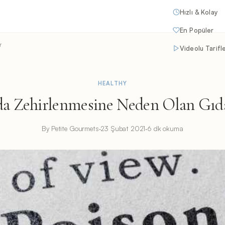
Hızlı & Kolay
En Popüler
r
Videolu Tarifl
HEALTHY
a Zehirlenmesine Neden Olan Gıd
By Petite Gourmets
·
23 Şubat 2021
·
6 dk okuma