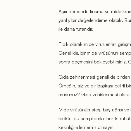
Aşırı derecede kusma ve mide krampl
yanlış bir değerlendirme olabilir. 
ile daha tutarlıdır.
Tipik olarak mide virüslerinin geli
Genellikle, bir mide virüsünün sempt
sonra geçmesini bekleyebilirsiniz. 
Gıda zehirlenmesi genellikle birden fa
Örneğin, siz ve bir başkası belirli b
musunuz? Gıda zehirlenmesi olasılığı
Mide virüsünün ateş, baş ağrısı ve 
birlikte, bu semptomlar her iki rahats
kesinliğinden emin olmayın.