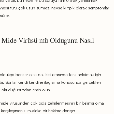
mesi vardır, bu nedenle bu soruyu tam olarak yanıtlamak
mesi türü çok uzun sürmez, neyse ki tipik olarak semptomlar
sürer.
, Mide Virüsü mü Olduğunu Nasıl
oldukça benzer olsa da, ikisi arasında farkı anlatmak için
rdır. Bunlar kendi kendine ilaç alma konusunda gerçekten
ice okuduğunuzdan emin olun.
, mide virüsünden çok gıda zehirlenmesinin bir belirtisi olma
 karşılaşırsanız, mutlaka bir hekime danışın.