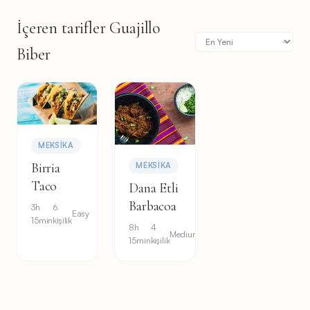
İçeren tarifler Guajillo
Biber
MEKSIKA
Birria
MEKSIKA
Taco
Dana Etli
Barbacoa
3h
6
Easy
15min
kişilik
8h
4
Medium
15min
kişilik