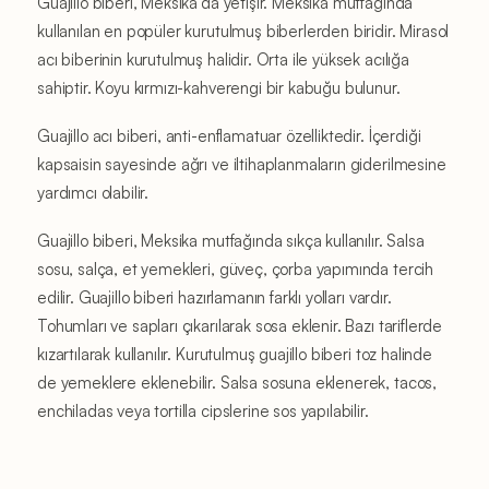
Guajillo biberi, Meksika’da yetişir. Meksika mutfağında
kullanılan en popüler kurutulmuş biberlerden biridir. Mirasol
acı biberinin kurutulmuş halidir. Orta ile yüksek acılığa
sahiptir. Koyu kırmızı-kahverengi bir kabuğu bulunur.
Guajillo acı biberi, anti-enflamatuar özelliktedir. İçerdiği
kapsaisin sayesinde ağrı ve iltihaplanmaların giderilmesine
yardımcı olabilir.
Guajillo biberi, Meksika mutfağında sıkça kullanılır. Salsa
sosu, salça, et yemekleri, güveç, çorba yapımında tercih
edilir. Guajillo biberi hazırlamanın farklı yolları vardır.
Tohumları ve sapları çıkarılarak sosa eklenir. Bazı tariflerde
kızartılarak kullanılır. Kurutulmuş guajillo biberi toz halinde
de yemeklere eklenebilir. Salsa sosuna eklenerek, tacos,
enchiladas veya tortilla cipslerine sos yapılabilir.