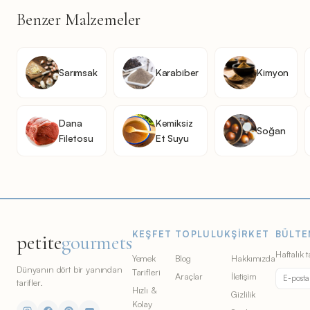
Benzer Malzemeler
Sarımsak
Karabiber
Kimyon
Dana
Kemiksiz
Soğan
Filetosu
Et Suyu
KEŞFET
TOPLULUK
ŞIRKET
BÜLTE
petite
gourmets
Haftalık t
Yemek
Blog
Hakkımızda
Dünyanın dört bir yanından
Tarifleri
Araçlar
İletişim
tarifler.
Hızlı &
Gizlilik
Kolay