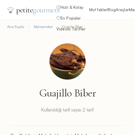
Hızlı & Kolay
petite
gourmets
Mutfaklar
Blog
Araçlar
Ma
En Popüler
Ana Sayfa
Malzemeler
Guajillo Biber
Videolu Tarifler
Guajillo Biber
Kullanıldığı tarif sayısı 2 tarif