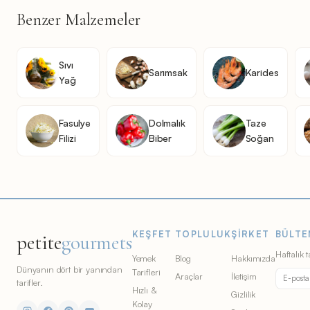
Benzer Malzemeler
Sıvı
Sarımsak
Karides
Yağ
Fasulye
Dolmalık
Taze
Filizi
Biber
Soğan
KEŞFET
TOPLULUK
ŞIRKET
BÜLTE
petite
gourmets
Haftalık t
Yemek
Blog
Hakkımızda
Dünyanın dört bir yanından
Tarifleri
Araçlar
İletişim
tarifler.
Hızlı &
Gizlilik
Kolay