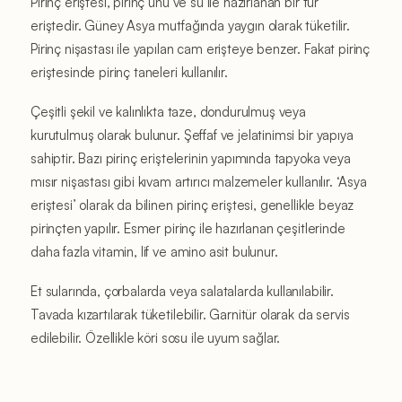
Pirinç eriştesi, pirinç unu ve su ile hazırlanan bir tür
eriştedir. Güney Asya mutfağında yaygın olarak tüketilir.
Pirinç nişastası ile yapılan cam erişteye benzer. Fakat pirinç
eriştesinde pirinç taneleri kullanılır.
Çeşitli şekil ve kalınlıkta taze, dondurulmuş veya
kurutulmuş olarak bulunur. Şeffaf ve jelatinimsi bir yapıya
sahiptir. Bazı pirinç eriştelerinin yapımında tapyoka veya
mısır nişastası gibi kıvam artırıcı malzemeler kullanılır. ‘Asya
eriştesi’ olarak da bilinen pirinç eriştesi, genellikle beyaz
pirinçten yapılır. Esmer pirinç ile hazırlanan çeşitlerinde
daha fazla vitamin, lif ve amino asit bulunur.
Et sularında, çorbalarda veya salatalarda kullanılabilir.
Tavada kızartılarak tüketilebilir. Garnitür olarak da servis
edilebilir. Özellikle köri sosu ile uyum sağlar.