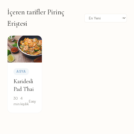
İçeren tarifler Pirinç
Eriştesi
ASYA
Karidesli
Pad Thai
30
4
Easy
min
kişilik