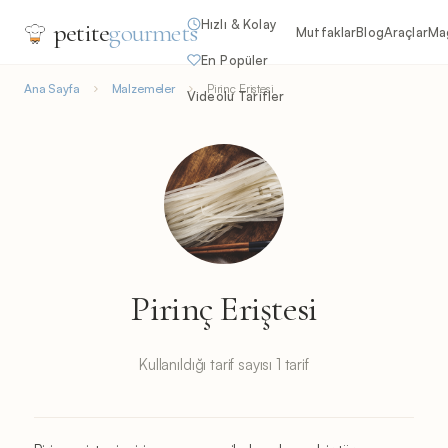
Hızlı & Kolay
petite
gourmets
Mutfaklar
Blog
Araçlar
Ma
En Popüler
Ana Sayfa
Malzemeler
Pirinç Eriştesi
Videolu Tarifler
Pirinç Eriştesi
Kullanıldığı tarif sayısı 1 tarif