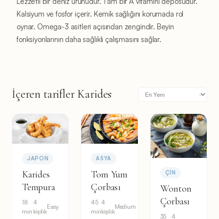
Lezzetli bir deniz ürünüdür. Tam bir A vitamini deposudur.
Kalsiyum ve fosfor içerir. Kemik sağlığını korumada rol
oynar. Omega-3 asitleri açısından zengindir. Beyin
fonksiyonlarının daha sağlıklı çalışmasını sağlar.
İçeren tarifler Karides
JAPON
ASYA
Karides
Tom Yum
ÇIN
Tempura
Çorbası
Wonton
Çorbası
18
4
45
4
Easy
Medium
min
kişilik
min
kişilik
35
4