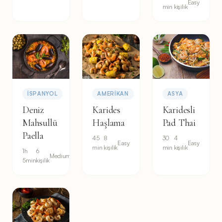
Easy
min
kişilik
İSPANYOL
AMERIKAN
ASYA
Deniz
Karides
Karidesli
Mahsullü
Haşlama
Pad Thai
Paella
45
8
30
4
Easy
Easy
min
kişilik
min
kişilik
1h
6
Medium
5min
kişilik