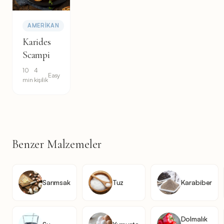
AMERIKAN
Karides
Scampi
10
4
Easy
min
kişilik
Benzer Malzemeler
Sarımsak
Tuz
Karabiber
Dolmalık