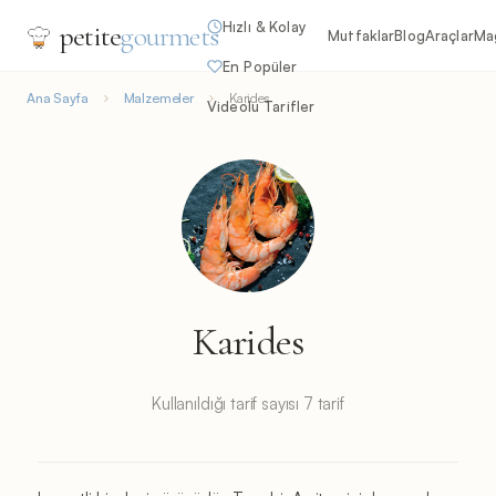
Hızlı & Kolay
petite
gourmets
Mutfaklar
Blog
Araçlar
Ma
En Popüler
Ana Sayfa
Malzemeler
Karides
Videolu Tarifler
Karides
Kullanıldığı tarif sayısı 7 tarif