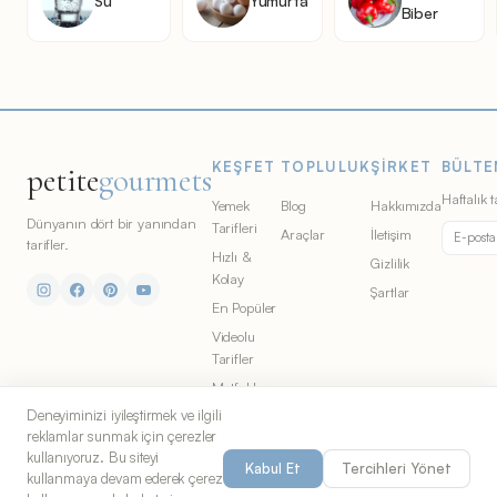
Su
Yumurta
Biber
KEŞFET
TOPLULUK
ŞIRKET
BÜLTE
petite
gourmets
Haftalık t
Yemek
Blog
Hakkımızda
Dünyanın dört bir yanından
Tarifleri
Araçlar
İletişim
tarifler.
Hızlı &
Gizlilik
Kolay
Şartlar
En Popüler
Videolu
Tarifler
Mutfaklar
Deneyiminizi iyileştirmek ve ilgili
Malzemeler
reklamlar sunmak için çerezler
kullanıyoruz. Bu siteyi
Kabul Et
Tercihleri Yönet
kullanmaya devam ederek çerez
© 2026 Petite Gourmets. All rights
Chicago'dan yemek severler