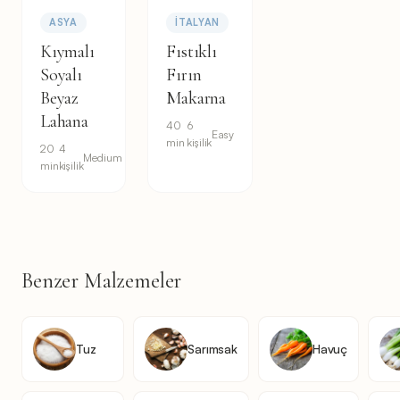
ASYA
İTALYAN
Kıymalı
Fıstıklı
Soyalı
Fırın
Beyaz
Makarna
Lahana
40
6
Easy
min
kişilik
20
4
Medium
min
kişilik
Benzer Malzemeler
Tuz
Sarımsak
Havuç