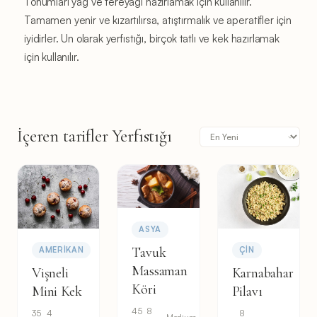
Tohumları yağ ve tereyağı hazırlamak için kullanılır.
Tamamen yenir ve kızartılırsa, atıştırmalık ve aperatifler için
iyidirler. Un olarak yerfıstığı, birçok tatlı ve kek hazırlamak
için kullanılır.
İçeren tarifler Yerfıstığı
ASYA
Tavuk
AMERIKAN
ÇIN
Massaman
Vişneli
Karnabahar
Köri
Mini Kek
Pilavı
45
8
35
4
8