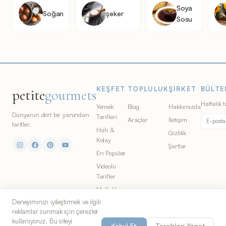
Soya
Soğan
şeker
Sosu
KEŞFET
TOPLULUK
ŞIRKET
BÜLTE
petite
gourmets
Haftalık t
Yemek
Blog
Hakkımızda
Dünyanın dört bir yanından
Tarifleri
Araçlar
İletişim
tarifler.
Hızlı &
Gizlilik
Kolay
Şartlar
En Popüler
Videolu
Tarifler
Mutfaklar
Deneyiminizi iyileştirmek ve ilgili
Malzemeler
reklamlar sunmak için çerezler
kullanıyoruz. Bu siteyi
Kabul Et
Tercihleri Yönet