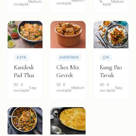
Medium
Medium
1h
Medium
min
kişilik
min
kişilik
kişilik
ASYA
AMERIKAN
ÇIN
Karidesli
Chex Mix
Kung Pao
Pad Thai
Gevrek
Tavuk
30
4
55
8
40
4
Easy
Medium
Easy
min
kişilik
min
kişilik
min
kişilik