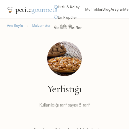
Hızlı & Kolay
petite
gourmets
Mutfaklar
Blog
Araçlar
Ma
En Popüler
Ana Sayfa
Malzemeler
Yerfıstığı
Videolu Tarifler
Yerfıstığı
Kullanıldığı tarif sayısı 8 tarif