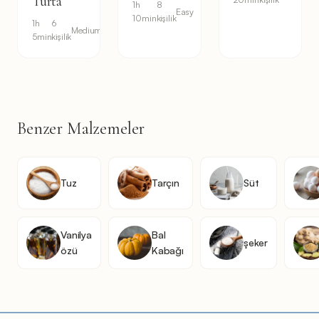
Turta
1h
8
Easy
10min
kişilik
1h
6
Medium
5min
kişilik
Benzer Malzemeler
Tuz
Tarçın
Süt
Vanilya
Bal
şeker
özü
Kabağı