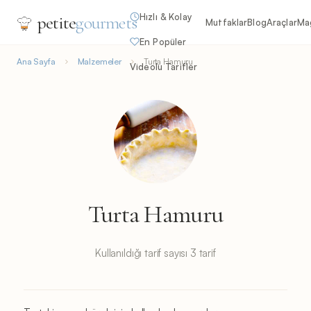
Hızlı & Kolay
petite
gourmets
Mutfaklar
Blog
Araçlar
Ma
En Popüler
Ana Sayfa
Malzemeler
Turta Hamuru
Videolu Tarifler
Turta Hamuru
Kullanıldığı tarif sayısı 3 tarif