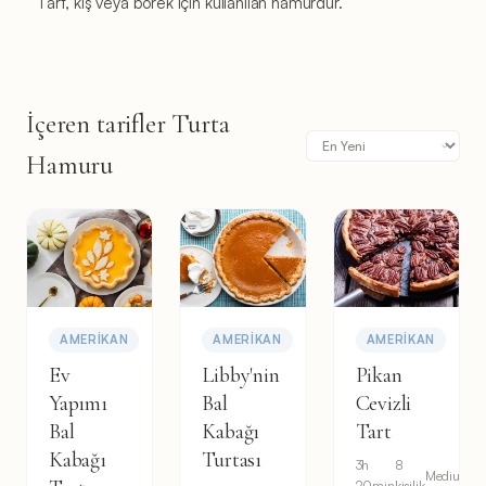
Tart, kiş veya börek için kullanılan hamurdur.
İçeren tarifler Turta
Hamuru
AMERIKAN
AMERIKAN
AMERIKAN
Ev
Libby'nin
Pikan
Yapımı
Bal
Cevizli
Bal
Kabağı
Tart
Kabağı
Turtası
3h
8
Medium
20min
kişilik