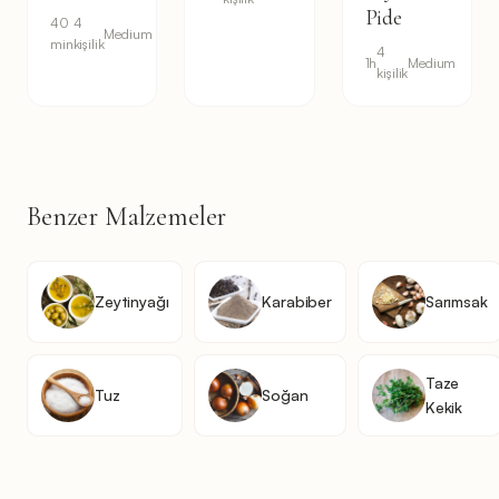
Pide
40
4
Medium
min
kişilik
4
1h
Medium
kişilik
Benzer Malzemeler
Zeytinyağı
Karabiber
Sarımsak
Taze
Tuz
Soğan
Kekik