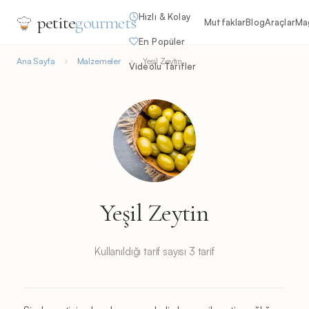
Hızlı & Kolay
petite
gourmets
Mutfaklar
Blog
Araçlar
Ma
En Popüler
Ana Sayfa
Malzemeler
Yeşil Zeytin
Videolu Tarifler
Yeşil Zeytin
Kullanıldığı tarif sayısı 3 tarif