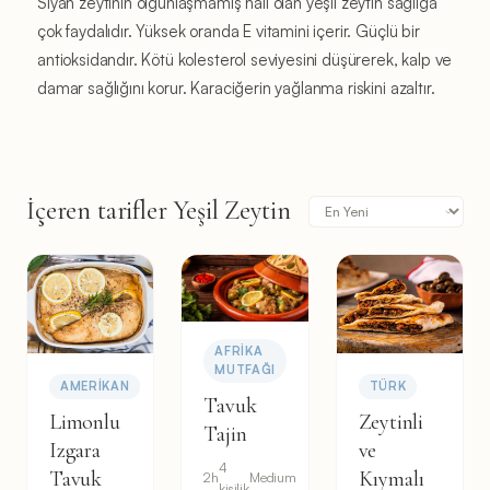
Siyah zeytinin olgunlaşmamış hali olan yeşil zeytin sağlığa
çok faydalıdır. Yüksek oranda E vitamini içerir. Güçlü bir
antioksidandır. Kötü kolesterol seviyesini düşürerek, kalp ve
damar sağlığını korur. Karaciğerin yağlanma riskini azaltır.
İçeren tarifler Yeşil Zeytin
AFRIKA
MUTFAĞI
AMERIKAN
TÜRK
Tavuk
Limonlu
Zeytinli
Tajin
Izgara
ve
4
Tavuk
Kıymalı
2h
Medium
kişilik