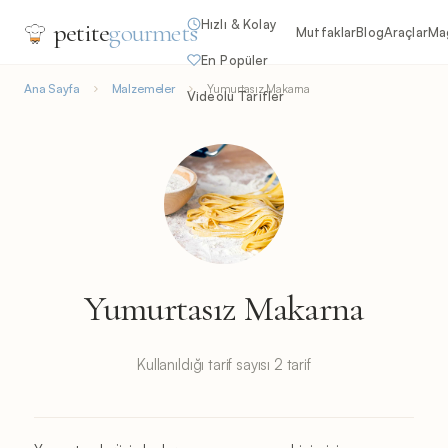
Hızlı & Kolay
petite
gourmets
Mutfaklar
Blog
Araçlar
Ma
En Popüler
Ana Sayfa
Malzemeler
Yumurtasız Makarna
Videolu Tarifler
Yumurtasız Makarna
Kullanıldığı tarif sayısı 2 tarif