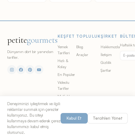
KEŞFET
TOPLULUK
ŞIRKET
BÜLTE
petite
gourmets
Haftalık t
Yemek
Blog
Hakkımızda
Dünyanın dört bir yanından
Tarifleri
Araçlar
İletişim
tarifler.
Hızlı &
Gizlilik
Kolay
Şartlar
En Popüler
Videolu
Tarifler
Mutfaklar
Deneyiminizi iyileştirmek ve ilgili
Malzemeler
reklamlar sunmak için çerezler
kullanıyoruz. Bu siteyi
Kabul Et
Tercihleri Yönet
kullanmaya devam ederek çerez
© 2026 Petite Gourmets. All rights
Chicago'dan yemek severler
kullanımımızı kabul etmiş
reserved. Part of
S&G Co.
için yapıldı.
olursunuz.