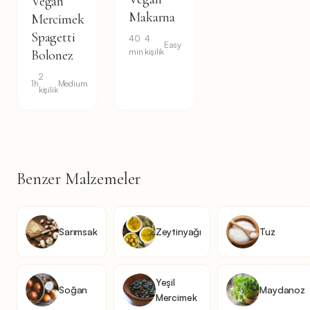
Vegan
Makarna
Mercimek
Spagetti
40
4
Easy
min
kişilik
Bolonez
2
1h
Medium
kişilik
Benzer Malzemeler
Sarımsak
Zeytinyağı
Tuz
Yeşil
Soğan
Maydanoz
Mercimek