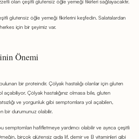
tli olan çeşitli glutensiz öğle yemeği fikirleri sağlayacaktır.
itli glutensiz öğle yemeği fikirlerini keşfedin. Salatalardan
rkes için bir şeyimiz var.
ğinin Önemi
unan bir proteindir. Çölyak hastalığı olanlar için gluten
 açabiliyor. Çölyak hastalığınız olmasa bile, gluten
hatsızlığı ve yorgunluk gibi semptomlara yol açabilen,
len bir durumunuz olabilir.
 semptomları hafifletmeye yardımcı olabilir ve ayrıca çeşitli
Örneğin, birçok glütensiz gıda lif, demir ve B vitaminleri gibi