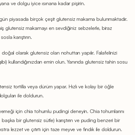
ana ve dolgu iyice ısınana kadar pişirin.
ün piyasada birçok çeşit glutensiz makarna bulunmaktadır.
ş glutensiz makarnayı en sevdiğiniz sebzelerle, biraz
osla karıştırın.
 doğal olarak glutensiz olan nohuttan yapılır. Falafelinizi
bi) kullandığınızdan emin olun. Yanında glutensiz tahin sosu
tensiz tortilla veya dürüm yapar. Hızlı ve kolay bir öğle
olguları ile doldurun.
yemeği için chia tohumlu pudingi deneyin. Chia tohumlarını
 başka bir glutensiz sütle) karıştırın ve puding benzeri bir
tra lezzet ve çıtırtı için taze meyve ve fındık ile doldurun.