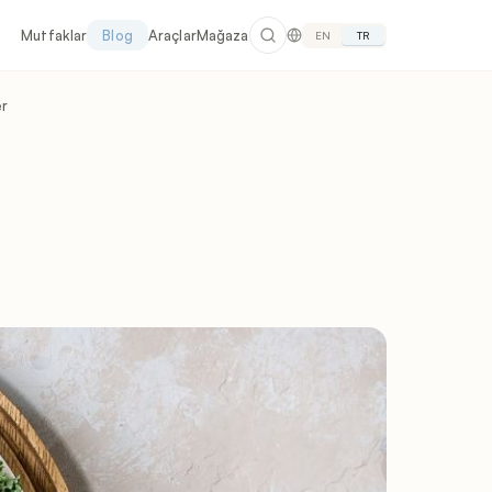
Mutfaklar
Blog
Araçlar
Mağaza
EN
TR
er