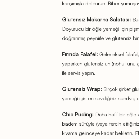
karışımıyla doldurun. Biber yumuşay
Glutensiz Makarna Salatası:
Bug
Doyurucu bir öğle yemeği için pişmi
doğranmış peynirle ve glütensiz bir s
Fırında Falafel:
Geleneksel falafel,
yaparken glutensiz un (nohut unu gi
ile servis yapın.
Glutensiz Wrap:
Birçok şirket glu
yemeği için en sevdiğiniz sandviç d
Chia Puding:
Daha hafif bir öğle 
badem sütüyle (veya tercih ettiğiniz
kıvama gelinceye kadar bekletin. Eks