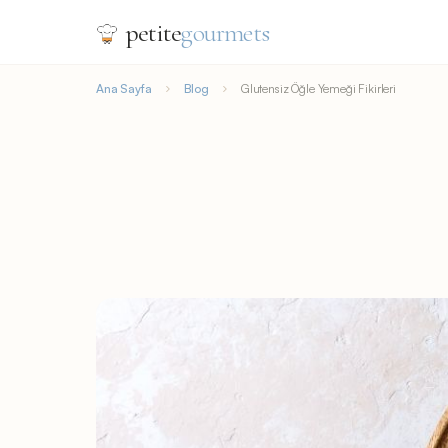
petite
gourmets
Ana Sayfa
Blog
Glutensiz Öğle Yemeği Fikirleri