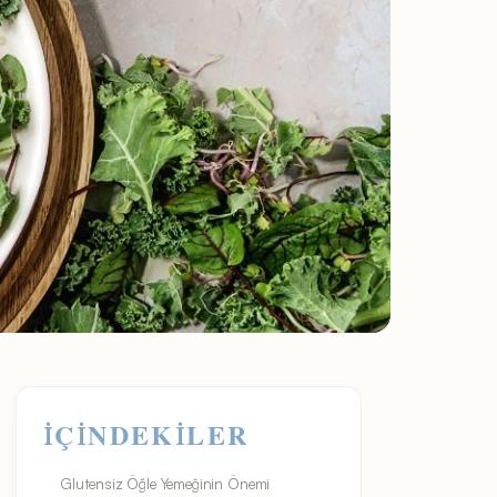
İÇINDEKILER
Glutensiz Öğle Yemeğinin Önemi