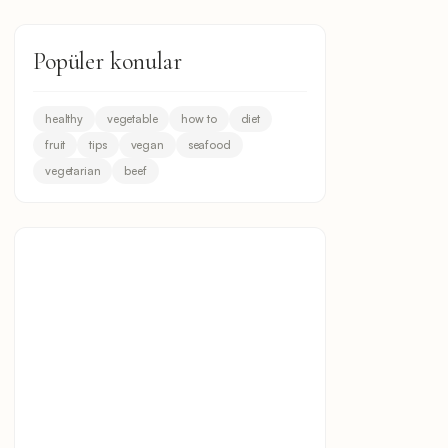
Popüler konular
healthy
vegetable
how to
diet
fruit
tips
vegan
seafood
vegetarian
beef