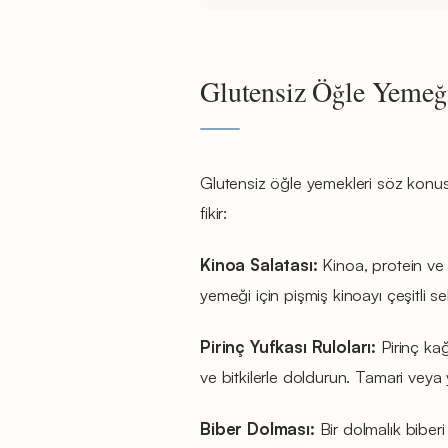
Glutensiz Öğle Yemeği
Glutensiz öğle yemekleri söz konus
fikir:
Kinoa Salatası:
Kinoa, protein ve l
yemeği için pişmiş kinoayı çeşitli se
Pirinç Yufkası Ruloları:
Pirinç kağ
ve bitkilerle doldurun. Tamari veya y
Biber Dolması:
Bir dolmalık biberi