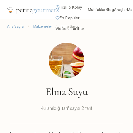
Hızlı & Kolay
petite
gourmets
Mutfaklar
Blog
Araçlar
Ma
En Popüler
Ana Sayfa
Malzemeler
Elma Suyu
Videolu Tarifler
Elma Suyu
Kullanıldığı tarif sayısı 2 tarif