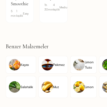
Smoothie
1h
4
Medium
30min
kişilik
5
1
Easy
min
kişilik
Benzer Malzemeler
Limon
Kayısı
Pekmez
Tuzu
Salatalık
Muz
Limon