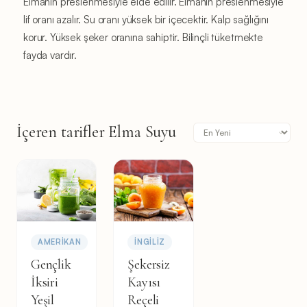
Elmanın preslenmesiyle elde edilir. Elmanın preslenmesiyle
lif oranı azalır. Su oranı yüksek bir içecektir. Kalp sağlığını
korur. Yüksek şeker oranına sahiptir. Bilinçli tüketmekte
fayda vardır.
İçeren tarifler Elma Suyu
AMERIKAN
İNGILIZ
Gençlik
Şekersiz
İksiri
Kayısı
Yeşil
Reçeli