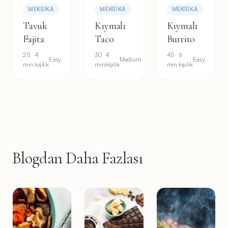
MEKSIKA
MEKSIKA
MEKSIKA
Tavuk
Kıymalı
Kıymalı
Fajita
Taco
Burrito
25
4
30
4
45
6
Easy
Medium
Easy
min
kişilik
min
kişilik
min
kişilik
Blogdan Daha Fazlası