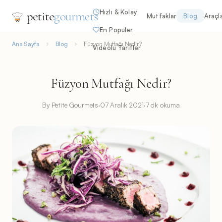
Hızlı & Kolay
petite
gourmets
Mutfaklar
Blog
Araçl
En Popüler
Ana Sayfa
Blog
Füzyon Mutfağı Nedir?
Videolu Tarifler
Füzyon Mutfağı Nedir?
By Petite Gourmets
·
07 Aralık 2021
·
7 dk okuma