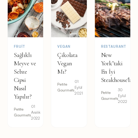
FRUIT
VEGAN
RESTAURANT
Sağlıklı
Çikolata
New
Meyve ve
Vegan
York’taki
Sebze
Mı?
En İyi
Cipsi
Steakhouse'lar
01
Petite
Nasıl
Eylül
30
Gourmets
Petite
2021
Yapılır?
Eylül
Gourmets
2022
01
Petite
Aralık
Gourmets
2022