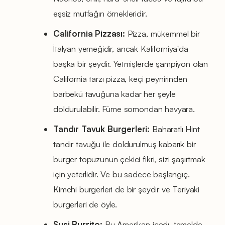
eşsiz mutfağın örnekleridir.
California Pizzası:
Pizza, mükemmel bir
İtalyan yemeğidir, ancak Kaliforniya'da
başka bir şeydir. Yetmişlerde şampiyon olan
California tarzı pizza, keçi peynirinden
barbekü tavuğuna kadar her şeyle
doldurulabilir. Füme somondan havyara.
Tandır Tavuk Burgerleri:
Baharatlı Hint
tandır tavuğu ile doldurulmuş kabarık bir
burger topuzunun çekici fikri, sizi şaşırtmak
için yeterlidir. Ve bu sadece başlangıç.
Kimchi burgerleri de bir şeydir ve Teriyaki
burgerleri de öyle.
Suşi Burrito:
Bu Amerikan icadı, temelde