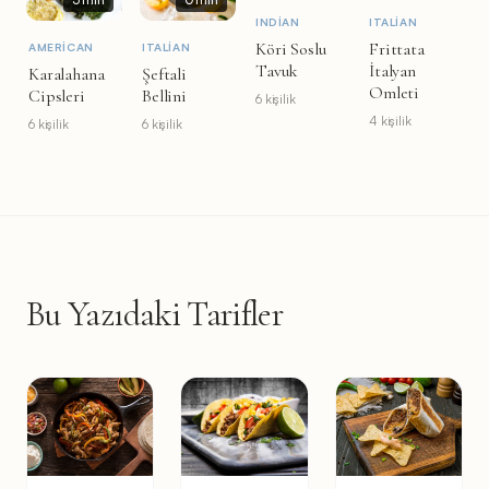
INDIAN
ITALIAN
Köri Soslu
Frittata
AMERICAN
ITALIAN
Tavuk
İtalyan
Karalahana
Şeftali
Omleti
Cipsleri
Bellini
6 kişilik
4 kişilik
6 kişilik
6 kişilik
Bu Yazıdaki Tarifler