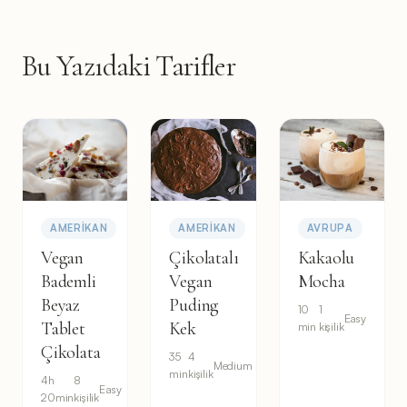
Bu Yazıdaki Tarifler
AMERIKAN
AMERIKAN
AVRUPA
Vegan
Çikolatalı
Kakaolu
Bademli
Vegan
Mocha
Beyaz
Puding
10
1
Easy
Tablet
Kek
min
kişilik
Çikolata
35
4
Medium
min
kişilik
4h
8
Easy
20min
kişilik