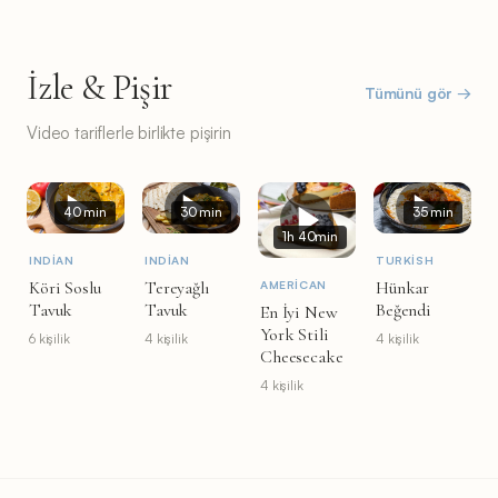
İzle & Pişir
Tümünü gör →
Video tariflerle birlikte pişirin
40 min
30 min
35 min
1h 40min
INDIAN
INDIAN
TURKISH
Köri Soslu
Tereyağlı
Hünkar
AMERICAN
Tavuk
Tavuk
Beğendi
En İyi New
York Stili
6 kişilik
4 kişilik
4 kişilik
Cheesecake
4 kişilik