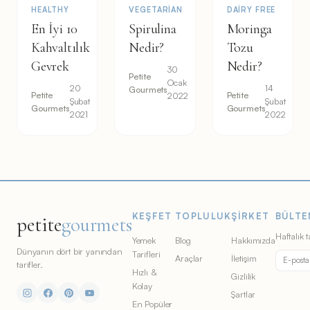
HEALTHY
VEGETARIAN
DAIRY FREE
En İyi 10
Spirulina
Moringa
Kahvaltılık
Nedir?
Tozu
Gevrek
Nedir?
30
Petite
Ocak
20
14
Gourmets
Petite
Petite
2022
Şubat
Şubat
Gourmets
Gourmets
2021
2022
KEŞFET
TOPLULUK
ŞIRKET
BÜLTE
petite
gourmets
Haftalık t
Yemek
Blog
Hakkımızda
Dünyanın dört bir yanından
Tarifleri
Araçlar
İletişim
tarifler.
Hızlı &
Gizlilik
Kolay
Şartlar
En Popüler