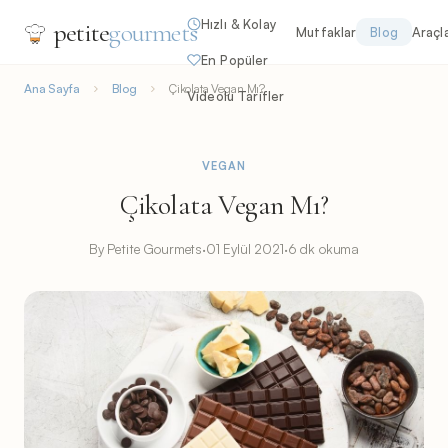
Hızlı & Kolay
petite
gourmets
Mutfaklar
Blog
Araçl
En Popüler
Ana Sayfa
Blog
Çikolata Vegan Mı?
Videolu Tarifler
VEGAN
Çikolata Vegan Mı?
By Petite Gourmets
·
01 Eylül 2021
·
6 dk okuma