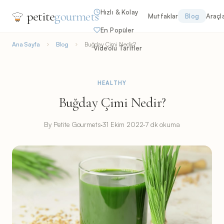
Hızlı & Kolay
petite
gourmets
Mutfaklar
Blog
Araçl
En Popüler
Ana Sayfa
Blog
Buğday Çimi Nedir?
Videolu Tarifler
HEALTHY
Buğday Çimi Nedir?
By Petite Gourmets
·
31 Ekim 2022
·
7 dk okuma