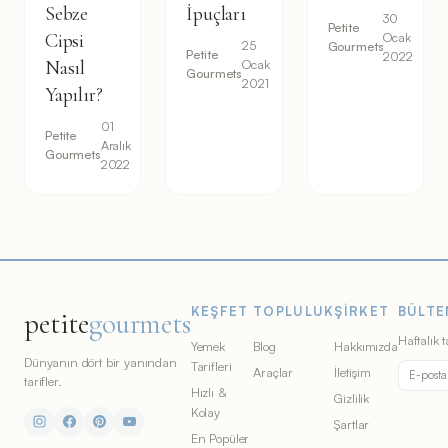
Sebze
İpuçları
30
Petite
Cipsi
Ocak
25
Gourmets
Petite
2022
Nasıl
Ocak
Gourmets
2021
Yapılır?
01
Petite
Aralık
Gourmets
2022
KEŞFET
TOPLULUK
ŞIRKET
BÜLTE
petite
gourmets
Haftalık t
Yemek
Blog
Hakkımızda
Dünyanın dört bir yanından
Tarifleri
Araçlar
İletişim
tarifler.
Hızlı &
Gizlilik
Kolay
Şartlar
En Popüler