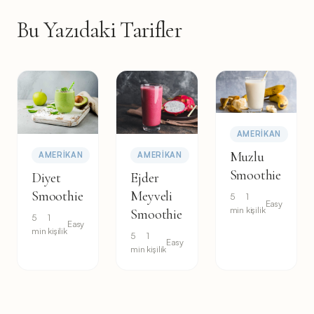
Bu Yazıdaki Tarifler
AMERIKAN
Muzlu
AMERIKAN
AMERIKAN
Smoothie
Diyet
Ejder
Smoothie
Meyveli
5
1
Easy
min
kişilik
Smoothie
5
1
Easy
min
kişilik
5
1
Easy
min
kişilik