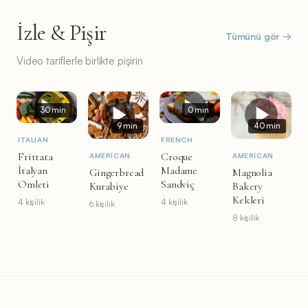
İzle & Pişir
Tümünü gör →
Video tariflerle birlikte pişirin
30 min
0 min
9 min
40 min
ITALIAN
FRENCH
Frittata
Croque
AMERICAN
AMERICAN
İtalyan
Madame
Gingerbread
Magnolia
Omleti
Sandviç
Kurabiye
Bakery
Kekleri
4 kişilik
4 kişilik
6 kişilik
8 kişilik