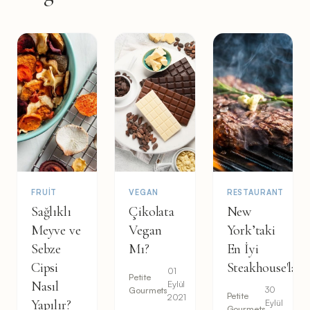
FRUIT
VEGAN
RESTAURANT
Sağlıklı
Çikolata
New
Meyve ve
Vegan
York’taki
Sebze
Mı?
En İyi
Cipsi
Steakhouse'lar
01
Petite
Nasıl
Eylül
30
Gourmets
Petite
2021
Yapılır?
Eylül
Gourmets