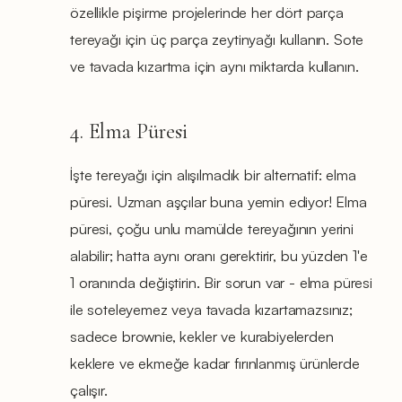
özellikle pişirme projelerinde her dört parça
tereyağı için üç parça zeytinyağı kullanın. Sote
ve tavada kızartma için aynı miktarda kullanın.
4. Elma Püresi
İşte tereyağı için alışılmadık bir alternatif: elma
püresi. Uzman aşçılar buna yemin ediyor! Elma
püresi, çoğu unlu mamülde tereyağının yerini
alabilir; hatta aynı oranı gerektirir, bu yüzden 1'e
1 oranında değiştirin. Bir sorun var - elma püresi
ile soteleyemez veya tavada kızartamazsınız;
sadece brownie, kekler ve kurabiyelerden
keklere ve ekmeğe kadar fırınlanmış ürünlerde
çalışır.