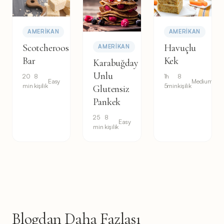
AMERIKAN
AMERIKAN
Scotcheroos
Havuçlu
AMERIKAN
Bar
Kek
Karabuğday
Unlu
20
8
1h
8
Easy
Medium
min
kişilik
5min
kişilik
Glutensiz
Pankek
25
8
Easy
min
kişilik
Blogdan Daha Fazlası