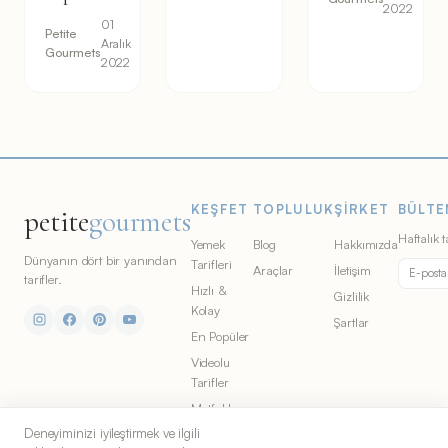
2022
01
Petite
Aralık
Gourmets
2022
KEŞFET
TOPLULUK
ŞIRKET
BÜLTE
petite
gourmets
Haftalık t
Yemek
Blog
Hakkımızda
Dünyanın dört bir yanından
Tarifleri
Araçlar
İletişim
tarifler.
Hızlı &
Gizlilik
Kolay
Şartlar
En Popüler
Videolu
Tarifler
Mutfaklar
Deneyiminizi iyileştirmek ve ilgili
Malzemeler