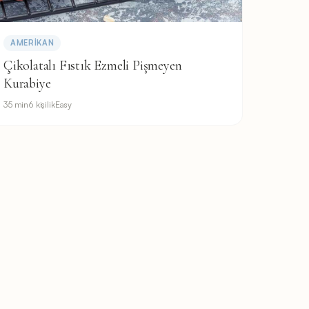
AMERIKAN
Çikolatalı Fıstık Ezmeli Pişmeyen
Kurabiye
35 min
6 kişilik
Easy