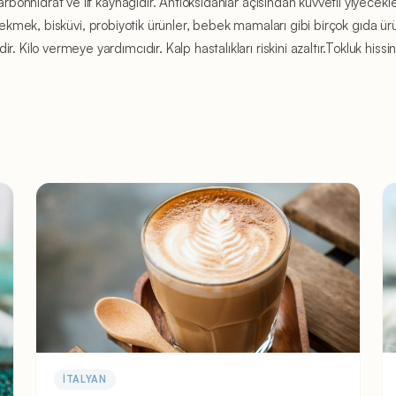
bonhidrat ve lif kaynağıdır. Antioksidanlar açısından kuvvetli yiyeceklerde
lar, ekmek, bisküvi, probiyotik ürünler, bebek mamaları gibi birçok gıda ür
Kilo vermeye yardımcıdır. Kalp hastalıkları riskini azaltır.Tokluk hissini 
İTALYAN