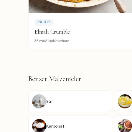
İNGILIZ
Elmalı Crumble
35 min
6 kişilik
Medium
Benzer Malzemeler
Süt
Karbonat