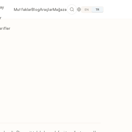
lay
Mutfaklar
Blog
Araçlar
Mağaza
EN
TR
r
rifler