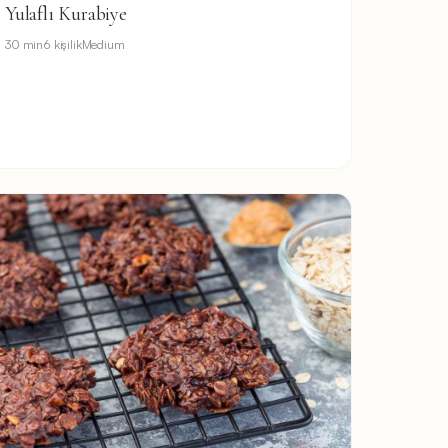
Yulaflı Kurabiye
30 min
6 kişilik
Medium