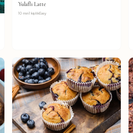
Yulaflı Latte
10 min
1 kişilik
Easy