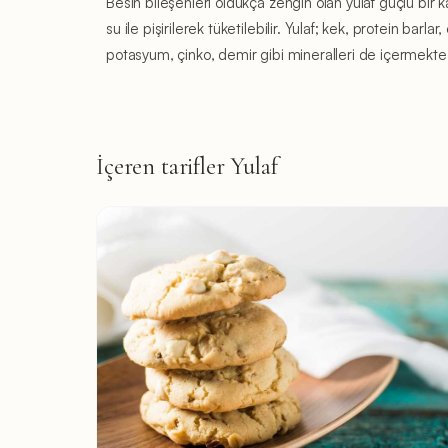
Besin bileşenleri oldukça zengin olan yulaf güçlü bir kar
su ile pişirilerek tüketilebilir. Yulaf; kek, protein bar
potasyum, çinko, demir gibi mineralleri de içermektedir. 
İçeren tarifler Yulaf