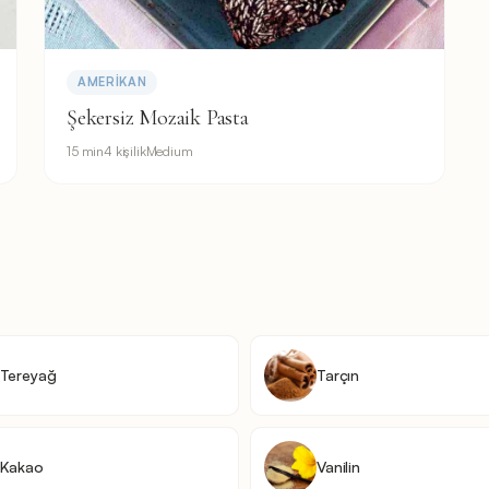
AMERIKAN
Şekersiz Mozaik Pasta
15 min
4 kişilik
Medium
Tereyağ
Tarçın
Kakao
Vanilin