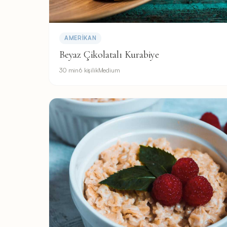
AMERIKAN
Beyaz Çikolatalı Kurabiye
30 min
6 kişilik
Medium