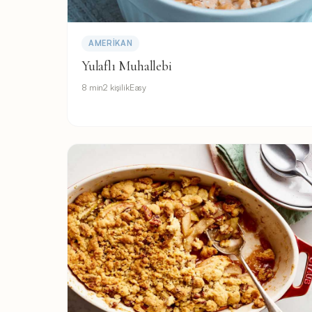
AMERIKAN
Yulaflı Muhallebi
8 min
2 kişilik
Easy