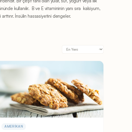
ndir. Bir çeşit tahıl olan yulaf, süt, yoğurt veya ılık
ününde kullanılır. B ve E vitamininin yanı sıra kalsiyum,
arttırır. İnsülin hassasiyetini dengeler.
AMERIKAN