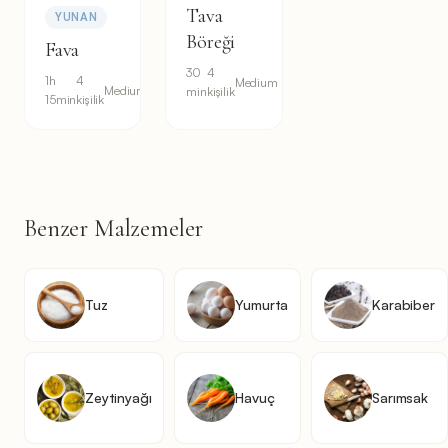
Tava
YUNAN
Böreği
Fava
30
4
1h
4
Medium
Medium
min
kişilik
15min
kişilik
Benzer Malzemeler
Tuz
Yumurta
Karabiber
Zeytinyağı
Havuç
Sarımsak