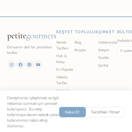
KEŞFET
TOPLULUK
ŞIRKET
BÜLTE
petite
gourmets
Haftalık t
Yemek
Blog
Hakkımızda
Dünyanın dört bir yanından
Tarifleri
Araçlar
İletişim
tarifler.
Hızlı &
Gizlilik
Kolay
Şartlar
En Popüler
Videolu
Tarifler
Mutfaklar
Deneyiminizi iyileştirmek ve ilgili
Malzemeler
reklamlar sunmak için çerezler
kullanıyoruz. Bu siteyi
Kabul Et
Tercihleri Yönet
kullanmaya devam ederek çerez
© 2026 Petite Gourmets. All rights
Chicago'dan yemek severler
kullanımımızı kabul etmiş
reserved. Part of
S&G Co.
için yapıldı.
olursunuz.