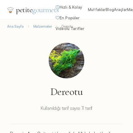
Hızlı & Kolay
petite
gourmets
Mutfaklar
Blog
Araçlar
Ma
En Popüler
Ana Sayfa
Malzemeler
Dereotu
Videolu Tarifler
Dereotu
Kullanıldığı tarif sayısı 11 tarif