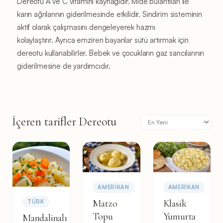
Dereotu A ve C vitamini kaynağıdır. Mide bulantıları ile
karın ağrılarının giderilmesinde etkilidir. Sindirim sisteminin
aktif olarak çalışmasını dengeleyerek hazmı
kolaylaştırır. Ayrıca emziren bayanlar sütü artırmak için
dereotu kullanabilirler. Bebek ve çocukların gaz sancılarının
giderilmesine de yardımcıdır.
İçeren tarifler Dereotu
AMERIKAN
AMERIKAN
Matzo
Klasik
TÜRK
Topu
Yumurta
Mandalinalı