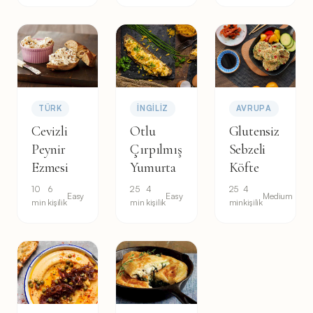
TÜRK
İNGILIZ
AVRUPA
Cevizli
Otlu
Glutensiz
Peynir
Çırpılmış
Sebzeli
Ezmesi
Yumurta
Köfte
10
6
25
4
25
4
Easy
Easy
Medium
min
kişilik
min
kişilik
min
kişilik