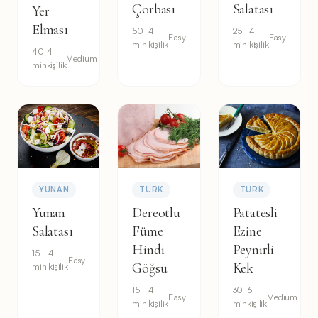
Çorbası
Salatası
Yer
Elması
50
4
25
4
Easy
Easy
min
kişilik
min
kişilik
40
4
Medium
min
kişilik
YUNAN
TÜRK
TÜRK
Yunan
Dereotlu
Patatesli
Salatası
Füme
Ezine
Hindi
Peynirli
15
4
Easy
Göğsü
Kek
min
kişilik
15
4
30
6
Easy
Medium
min
kişilik
min
kişilik