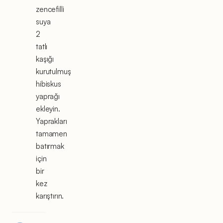
zencefilli
suya
2
tatlı
kaşığı
kurutulmuş
hibiskus
yaprağı
ekleyin.
Yaprakları
tamamen
batırmak
için
bir
kez
karıştırın.