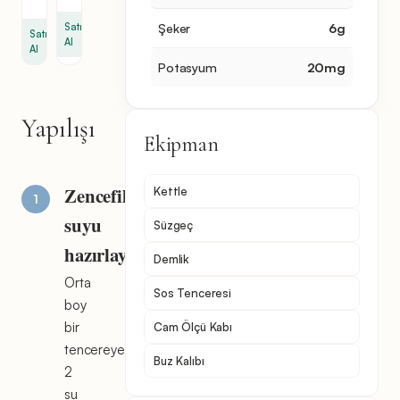
Şeker
6
g
Satın
Satın
Al
Al
Potasyum
20
mg
Yapılışı
Ekipman
Zencefilli
Kettle
suyu
Süzgeç
hazırlayın
Demlik
Orta
Sos Tenceresi
boy
bir
Cam Ölçü Kabı
tencereye
Buz Kalıbı
2
su