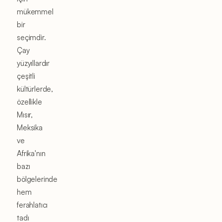
mükemmel
bir
seçimdir.
Çay
yüzyıllardır
çeşitli
kültürlerde,
özellikle
Mısır,
Meksika
ve
Afrika'nın
bazı
bölgelerinde
hem
ferahlatıcı
tadı