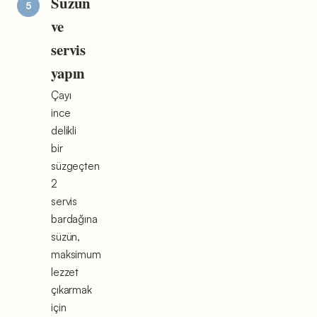
Süzün
ve
servis
yapın
Çayı
ince
delikli
bir
süzgeçten
2
servis
bardağına
süzün,
maksimum
lezzet
çıkarmak
için