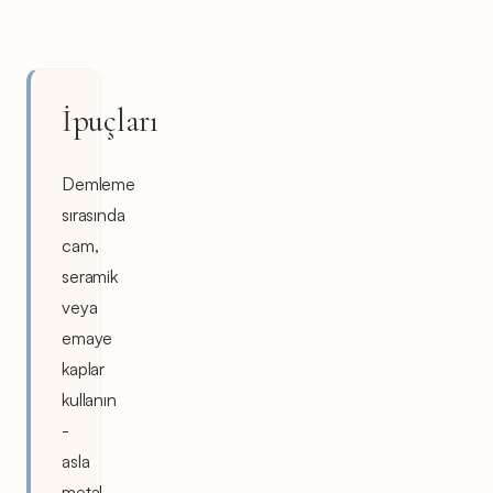
İpuçları
Demleme
sırasında
cam,
seramik
veya
emaye
kaplar
kullanın
-
asla
metal