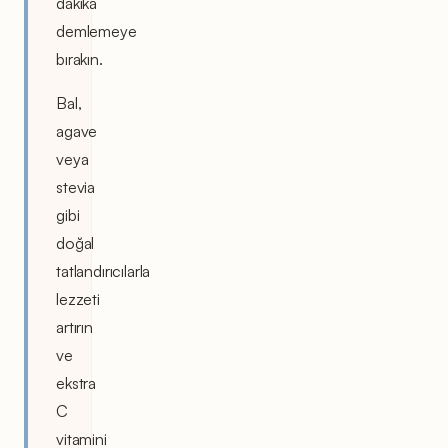
dakika
demlemeye
bırakın.
Bal,
agave
veya
stevia
gibi
doğal
tatlandırıcılarla
lezzeti
artırın
ve
ekstra
C
vitamini