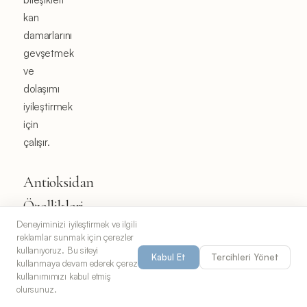
kan
damarlarını
gevşetmek
ve
dolaşımı
iyileştirmek
için
çalışır.
Antioksidan
Özellikleri
Deneyiminizi iyileştirmek ve ilgili
Hibiskus
reklamlar sunmak için çerezler
kullanıyoruz. Bu siteyi
çayı,
Kabul Et
Tercihleri Yönet
kullanmaya devam ederek çerez
vücuttaki
kullanımımızı kabul etmiş
serbest
olursunuz.
radikallere