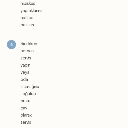
hibiskus
yapraklarına
hafifçe
bastırın.
Sıcakken
hemen
servis
yapın
veya
oda
sıcaklığına
soğutup
buzlu
çay
olarak
servis