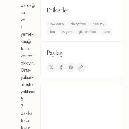
bardağı
Etiketler
su
ve
low carb
dairy free
healthy
1
tea
vegan
gluten free
keto
yemek
kaşığı
taze
Paylaş
zencefil
ekleyin.
Orta-
yüksek
ateşte
yaklaşık
5-
7
dakika
fokur
fokur