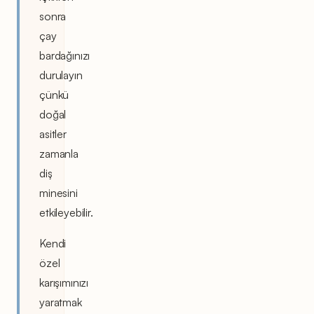
sonra
çay
bardağınızı
durulayın
çünkü
doğal
asitler
zamanla
diş
minesini
etkileyebilir.
Kendi
özel
karışımınızı
yaratmak