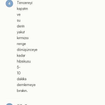
Tencereyi
kapatın
ve
su
derin
yakut
kırmızısı
renge
dönüşünceye
kadar
hibiskusu
5-
10
dakika
demlemeye
bırakın.