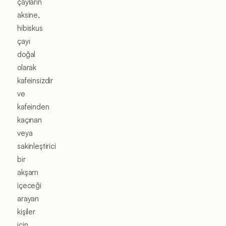
çayların
aksine,
hibiskus
çayı
doğal
olarak
kafeinsizdir
ve
kafeinden
kaçınan
veya
sakinleştirici
bir
akşam
içeceği
arayan
kişiler
için