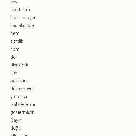
çayı
tüketiminin
hipertansiyon
hastalarında
hem
sistolik
hem
de
diyastolik
kan
basıncını
düşürmeye
yardımcı
olabileceğini
göstermiştir.
Çayın
doğal
bileşikleri