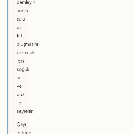
demleyin,
sonra
sulu
bir
tat
oluşmasını
önlemek
için
soğuk
su
ve
buz
ile
seyreltir.
Çayı
içtikten