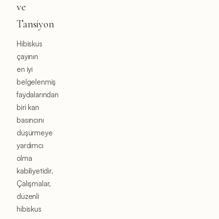
ve
Tansiyon
Hibiskus
çayının
en iyi
belgelenmiş
faydalarından
biri kan
basıncını
düşürmeye
yardımcı
olma
kabiliyetidir.
Çalışmalar,
düzenli
hibiskus