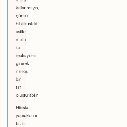
kullanmayın,
çünkü
hibiskustaki
asitler
metal
ile
reaksiyona
girerek
nahoş
bir
tat
oluşturabilir.
Hibiskus
yapraklarını
fazla