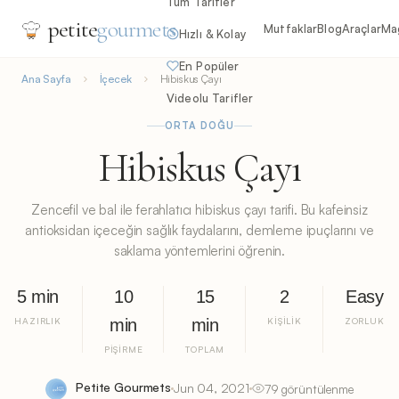
Tüm Tarifler
petite
gourmets
Mutfaklar
Blog
Araçlar
Ma
Hızlı & Kolay
En Popüler
Ana Sayfa
İçecek
Hibiskus Çayı
Videolu Tarifler
ORTA DOĞU
Hibiskus Çayı
Zencefil ve bal ile ferahlatıcı hibiskus çayı tarifi. Bu kafeinsiz
antioksidan içeceğin sağlık faydalarını, demleme ipuçlarını ve
saklama yöntemlerini öğrenin.
5 min
10
15
2
Easy
HAZIRLIK
min
min
KIŞILIK
ZORLUK
PIŞIRME
TOPLAM
Petite Gourmets
Jun 04, 2021
79 görüntülenme