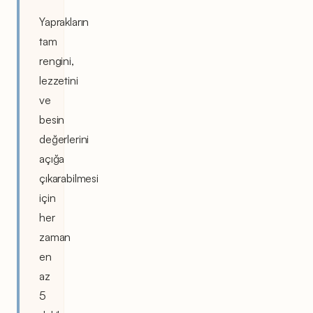
Yaprakların
tam
rengini,
lezzetini
ve
besin
değerlerini
açığa
çıkarabilmesi
için
her
zaman
en
az
5