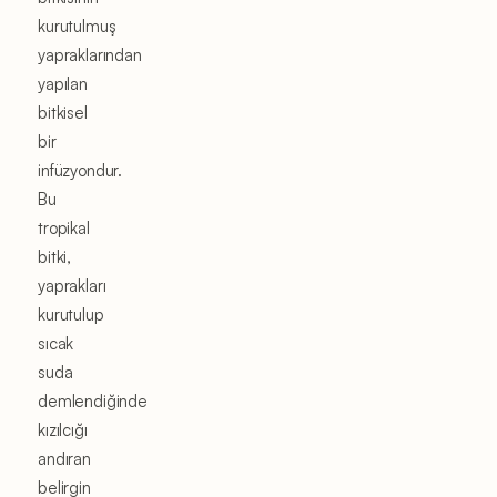
kurutulmuş
yapraklarından
yapılan
bitkisel
bir
infüzyondur.
Bu
tropikal
bitki,
yaprakları
kurutulup
sıcak
suda
demlendiğinde
kızılcığı
andıran
belirgin