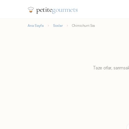
petite
gourmets
Ana Sayfa
Soslar
Chimichurri Sos
Taze otlar, sarımsak