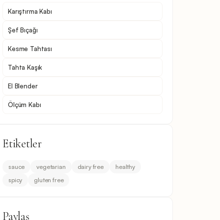
Karıştırma Kabı
Şef Bıçağı
Kesme Tahtası
Tahta Kaşık
El Blender
Ölçüm Kabı
Etiketler
sauce
vegetarian
dairy free
healthy
spicy
gluten free
Paylaş