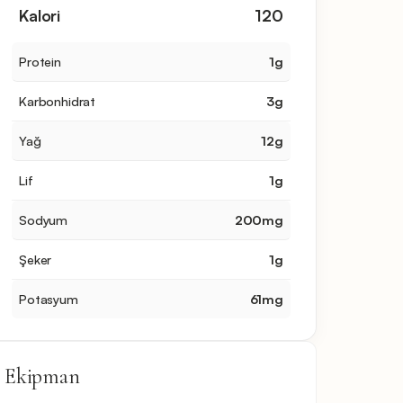
Kalori
120
Protein
1
g
Karbonhidrat
3
g
Yağ
12
g
Lif
1
g
Sodyum
200
mg
Şeker
1
g
Potasyum
61
mg
Ekipman