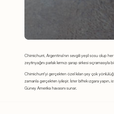
Chimichurri, Argentina'nın sevgili yeşil sosu olup her
zeytinyağını parlak kırmızı şarap sirkesi sıçramasıyla 
Chimichurri'yi gerçekten özel kılan şey çok yönlülüğü v
zamanla gerçekten iyileşir. İster biftek ızgara yapın,
Güney Amerika havasını sunar.