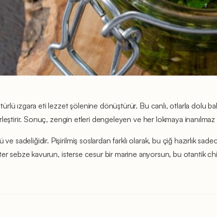
 türlü ızgara eti lezzet şölenine dönüştürür. Bu canlı, otlarla dolu 
birleştirir. Sonuç, zengin etleri dengeleyen ve her lokmaya inanılmaz d
e sadeliğidir. Pişirilmiş soslardan farklı olarak, bu çiğ hazırlık sade
 ister sebze kavurun, isterse cesur bir marine arıyorsun, bu otantik c