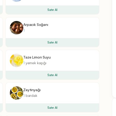
Satın Al
Arpacık Soğanı
1
Satın Al
Taze Limon Suyu
1
yemek kaşığı
Satın Al
Zeytinyağı
1
bardak
Satın Al