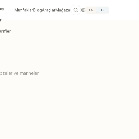
lay
Mutfaklar
Blog
Araçlar
Mağaza
EN
TR
r
rifler
sebzeler ve marineler