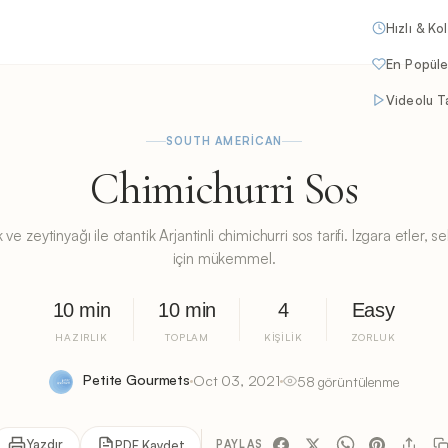
Hızlı & Ko
En Popüle
Videolu Ta
SOUTH AMERICAN
Chimichurri Sos
 ve zeytinyağı ile otantik Arjantinli chimichurri sos tarifi. Izgara etler, 
için mükemmel.
10 min
10 min
4
Easy
HAZIRLIK
TOPLAM
KIŞILIK
ZORLUK
Petite Gourmets
Oct 03, 2021
58 görüntülenme
Yazdır
PDF Kaydet
PAYLAŞ