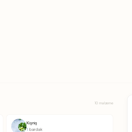
10 malzeme
Kişniş
1
bardak