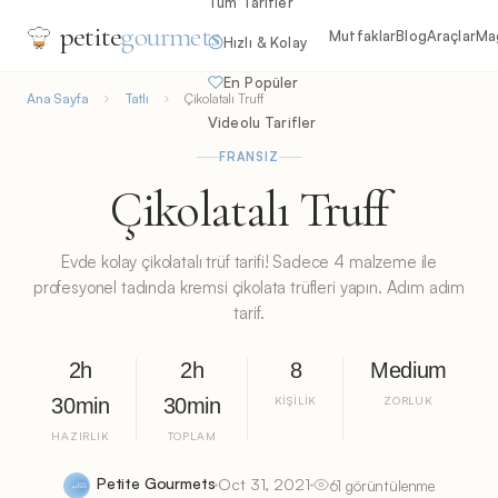
Tüm Tarifler
petite
gourmets
Mutfaklar
Blog
Araçlar
Ma
Hızlı & Kolay
En Popüler
Ana Sayfa
Tatlı
Çikolatalı Truff
Videolu Tarifler
FRANSIZ
Çikolatalı Truff
Evde kolay çikolatalı trüf tarifi! Sadece 4 malzeme ile
profesyonel tadında kremsi çikolata trüfleri yapın. Adım adım
tarif.
2h
2h
8
Medium
30min
30min
KIŞILIK
ZORLUK
HAZIRLIK
TOPLAM
Petite Gourmets
Oct 31, 2021
61 görüntülenme