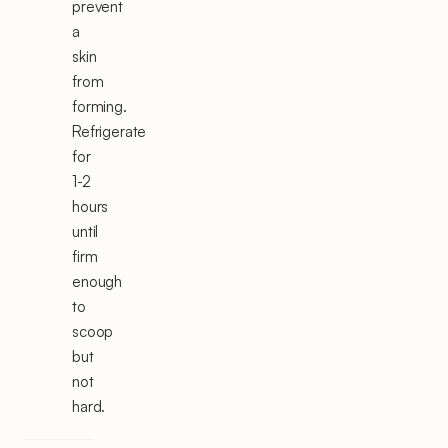
prevent
a
skin
from
forming.
Refrigerate
for
1-2
hours
until
firm
enough
to
scoop
but
not
hard.