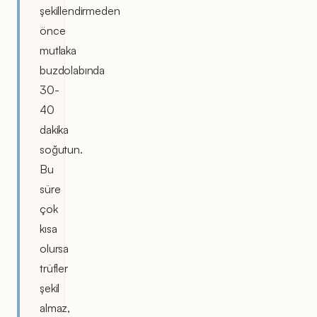
şekillendirmeden
önce
mutlaka
buzdolabında
30-
40
dakika
soğutun.
Bu
süre
çok
kısa
olursa
trüfler
şekil
almaz,