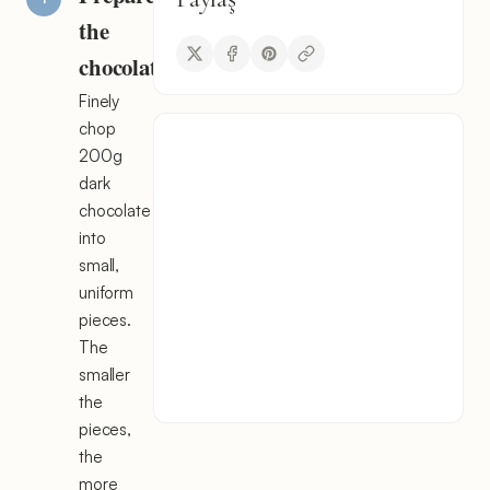
the
chocolate
Finely
chop
200g
dark
chocolate
into
small,
uniform
pieces.
The
smaller
the
pieces,
the
more