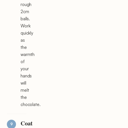
rough
2cm
balls.
Work
quickly
as
the
warmth
of
your
hands
will
melt
the
chocolate.
Coat