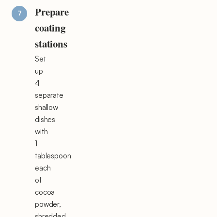
Prepare
coating
stations
Set
up
4
separate
shallow
dishes
with
1
tablespoon
each
of
cocoa
powder,
shredded