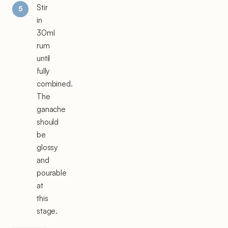
Stir
in
30ml
rum
until
fully
combined.
The
ganache
should
be
glossy
and
pourable
at
this
stage.