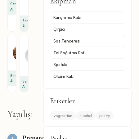
Ekipman
yemek
Satın
kaşığı
Al
Karıştırma Kabı
Satın
Al
Çırpıcı
Sos Tenceresi
Tarçın
Pudra
şekeri
1
Tel Soğutma Rafı
1
yemek
yemek
kaşığı
Spatula
kaşığı
Satın
Ölçüm Kabı
Al
Satın
Al
Etiketler
Yapılışı
vegetarian
alcohol
pastry
Prepare
Paylaş