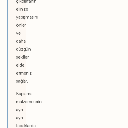
çikolatanın
elinize
yapışmasını
önler
ve
daha
düzgün
şekiller
elde
etmenizi
sağlar.
Kaplama
malzemelerini
ayrı
ayrı
tabaklarda