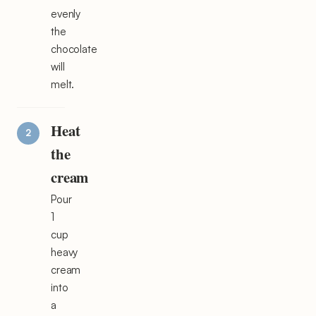
evenly
the
chocolate
will
melt.
Heat
the
cream
Pour
1
cup
heavy
cream
into
a