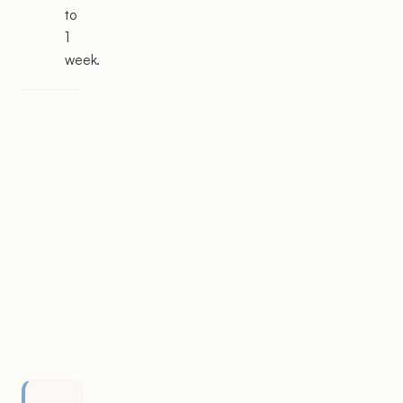
to
1
week.