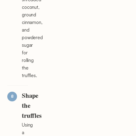
coconut,
ground
cinnamon,
and
powdered
sugar
for
rolling
the
truffles.
Shape
the
truffles
Using
a