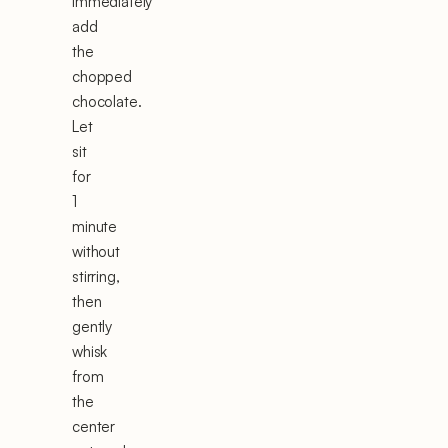
immediately
add
the
chopped
chocolate.
Let
sit
for
1
minute
without
stirring,
then
gently
whisk
from
the
center