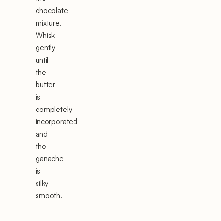
chocolate
mixture.
Whisk
gently
until
the
butter
is
completely
incorporated
and
the
ganache
is
silky
smooth.