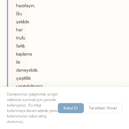
hazırlayın.
Bu
şekilde
her
trüfü
farklı
kaplama
ile
deneyebilir,
çeşitlilik
yaratabilirsiniz.
Deneyiminizi iyileştirmek ve ilgili
Daha
reklamlar sunmak için çerezler
kullanıyoruz. Bu siteyi
uzun
Kabul Et
Tercihleri Yönet
kullanmaya devam ederek çerez
saklamak
kullanımımızı kabul etmiş
olursunuz.
için