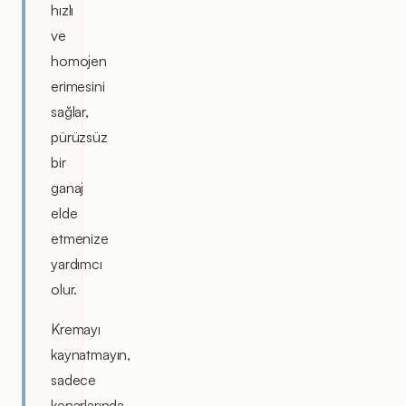
hızlı
ve
homojen
erimesini
sağlar,
pürüzsüz
bir
ganaj
elde
etmenize
yardımcı
olur.
Kremayı
kaynatmayın,
sadece
kenarlarında