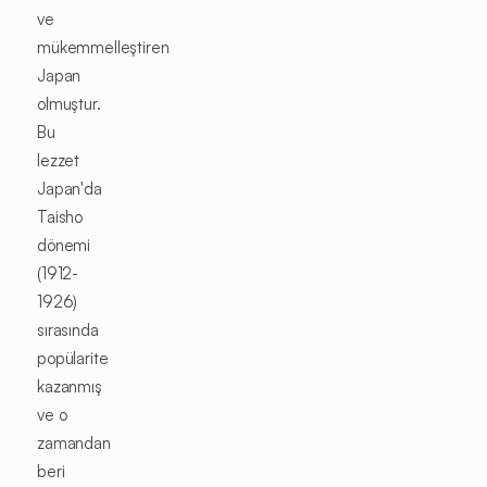
ve
mükemmelleştiren
Japan
olmuştur.
Bu
lezzet
Japan'da
Taisho
dönemi
(1912-
1926)
sırasında
popülarite
kazanmış
ve o
zamandan
beri