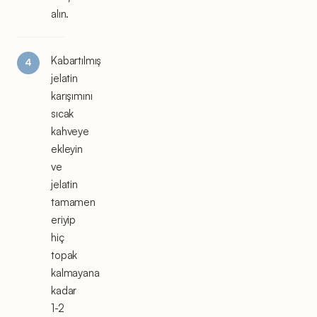
alın.
Kabartılmış
jelatin
karışımını
sıcak
kahveye
ekleyin
ve
jelatin
tamamen
eriyip
hiç
topak
kalmayana
kadar
1-2