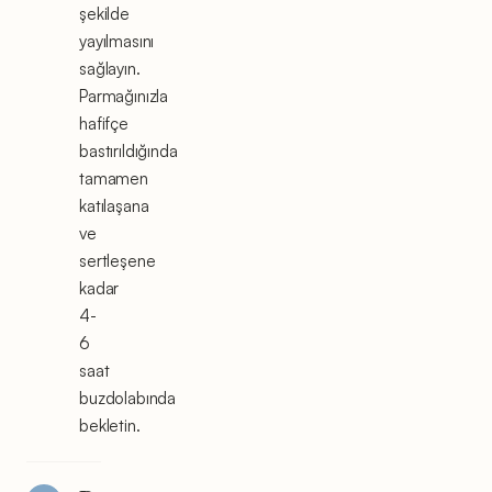
şekilde
yayılmasını
sağlayın.
Parmağınızla
hafifçe
bastırıldığında
tamamen
katılaşana
ve
sertleşene
kadar
4-
6
saat
buzdolabında
bekletin.