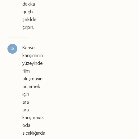
dakika
güçlü
şekilde
çırpın.
Kahve
karışımının
yüzeyinde
film
oluşmasını
önlemek
için
ara
ara
karıştırarak
oda
sıcaklığında