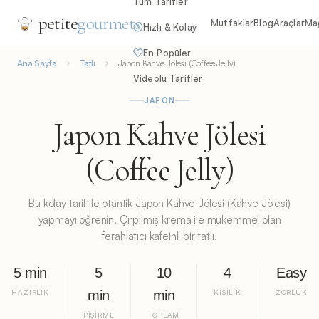
Tüm Tarifler
petite
gourmets
Mutfaklar
Blog
Araçlar
Ma
Hızlı & Kolay
En Popüler
Ana Sayfa
Tatlı
Japon Kahve Jölesi (Coffee Jelly)
Videolu Tarifler
JAPON
Japon Kahve Jölesi
(Coffee Jelly)
Bu kolay tarif ile otantik Japon Kahve Jölesi (Kahve Jölesi)
yapmayı öğrenin. Çırpılmış krema ile mükemmel olan
ferahlatıcı kafeinli bir tatlı.
5 min
5
10
4
Easy
HAZIRLIK
min
min
KIŞILIK
ZORLUK
PIŞIRME
TOPLAM