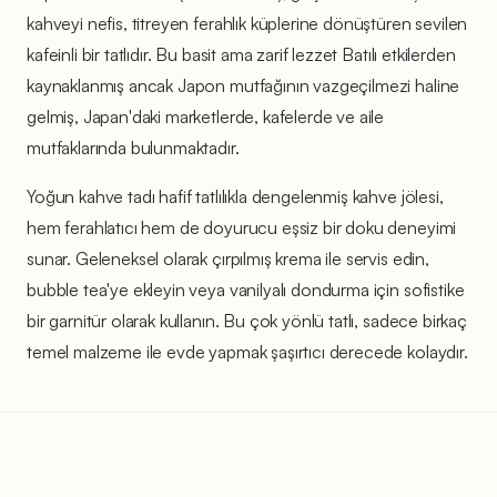
kahveyi nefis, titreyen ferahlık küplerine dönüştüren sevilen
kafeinli bir tatlıdır. Bu basit ama zarif lezzet Batılı etkilerden
kaynaklanmış ancak Japon mutfağının vazgeçilmezi haline
gelmiş, Japan'daki marketlerde, kafelerde ve aile
mutfaklarında bulunmaktadır.
Yoğun kahve tadı hafif tatlılıkla dengelenmiş kahve jölesi,
hem ferahlatıcı hem de doyurucu eşsiz bir doku deneyimi
sunar. Geleneksel olarak çırpılmış krema ile servis edin,
bubble tea'ye ekleyin veya vanilyalı dondurma için sofistike
bir garnitür olarak kullanın. Bu çok yönlü tatlı, sadece birkaç
temel malzeme ile evde yapmak şaşırtıcı derecede kolaydır.