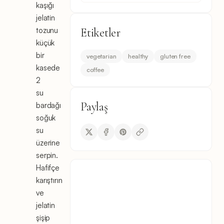
kaşığı
jelatin
tozunu
Etiketler
küçük
bir
vegetarian
healthy
gluten free
kasede
coffee
2
su
Paylaş
bardağı
soğuk
su
üzerine
serpin.
Hafifçe
karıştırın
ve
jelatin
şişip