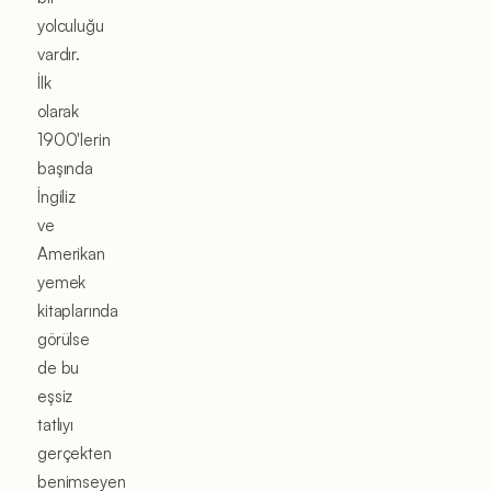
yolculuğu
vardır.
İlk
olarak
1900'lerin
başında
İngiliz
ve
Amerikan
yemek
kitaplarında
görülse
de bu
eşsiz
tatlıyı
gerçekten
benimseyen