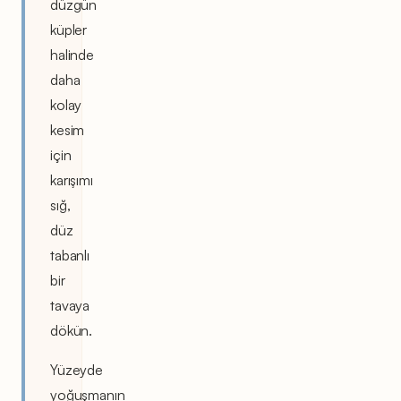
düzgün
küpler
halinde
daha
kolay
kesim
için
karışımı
sığ,
düz
tabanlı
bir
tavaya
dökün.
Yüzeyde
yoğuşmanın