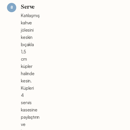
Serve
Katılaşmış
kahve
jölesini
keskin
bıçakla
1,5
cm
küpler
halinde
kesin.
Küpleri
4
servis
kasesine
paylaştırın
ve