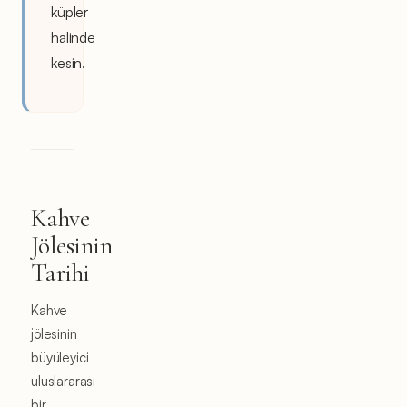
küpler
halinde
kesin.
Kahve
Jölesinin
Tarihi
Kahve
jölesinin
büyüleyici
uluslararası
bir