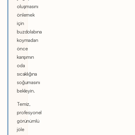
oluşmasını
önlemek
için
buzdolabına
koymadan
önce
karışımın
oda
sıcaklığına
soğumasını
bekleyin.
Temiz,
profesyonel
görünümlü
jöle