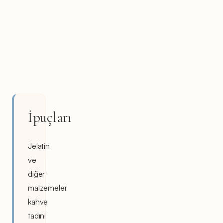
İpuçları
Jelatin
ve
diğer
malzemeler
kahve
tadını