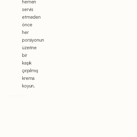
hemen
servis
etmeden
önce
her
porsiyonun
üzerine
bir
kaşık
çırpılmış
krema
koyun.