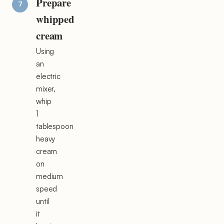
Prepare
whipped
cream
Using
an
electric
mixer,
whip
1
tablespoon
heavy
cream
on
medium
speed
until
it