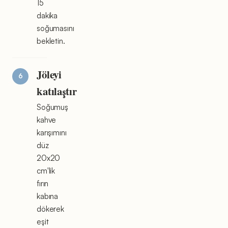
15
dakika
soğumasını
bekletin.
Jöleyi
katılaştır
Soğumuş
kahve
karışımını
düz
20x20
cm'lik
fırın
kabına
dökerek
eşit