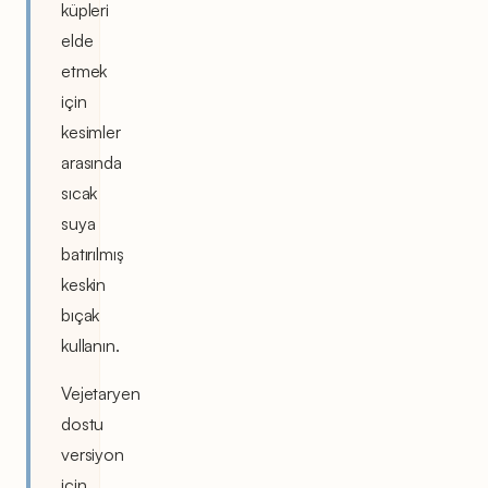
küpleri
elde
etmek
için
kesimler
arasında
sıcak
suya
batırılmış
keskin
bıçak
kullanın.
Vejetaryen
dostu
versiyon
için