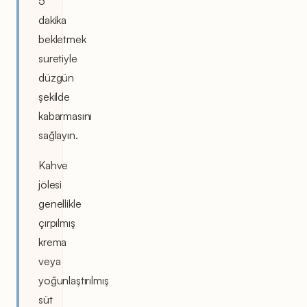
5
dakika
bekletmek
suretiyle
düzgün
şekilde
kabarmasını
sağlayın.
Kahve
jölesi
genellikle
çırpılmış
krema
veya
yoğunlaştırılmış
süt