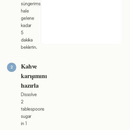
süngerimsi
hale
gelene
kadar
5
dakika
bekletin.
Kahve
karışımını
hazırla
Dissolve
2
tablespoons
sugar
in 1