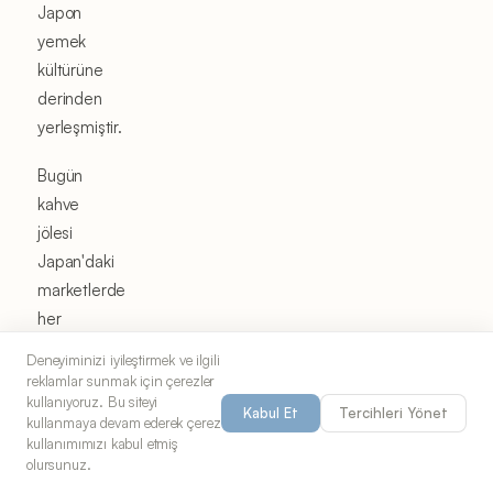
Japon
yemek
kültürüne
derinden
yerleşmiştir.
Bugün
kahve
jölesi
Japan'daki
marketlerde
her
yerde
Deneyiminizi iyileştirmek ve ilgili
bulunur,
reklamlar sunmak için çerezler
kullanıyoruz. Bu siteyi
genellikle
Kabul Et
Tercihleri Yönet
kullanmaya devam ederek çerez
üzerinde
kullanımımızı kabul etmiş
bir
olursunuz.
parça