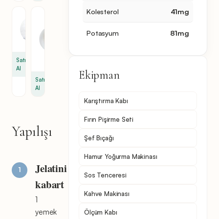
Kolesterol
41
mg
Krema
Pudra
şekeri
1
Potasyum
81
mg
1
bardak
yemek
kaşığı
Satın
Al
Ekipman
Satın
Al
Karıştırma Kabı
Fırın Pişirme Seti
Yapılışı
Şef Bıçağı
Hamur Yoğurma Makinası
Jelatini
Sos Tenceresi
kabart
Kahve Makinası
1
yemek
Ölçüm Kabı