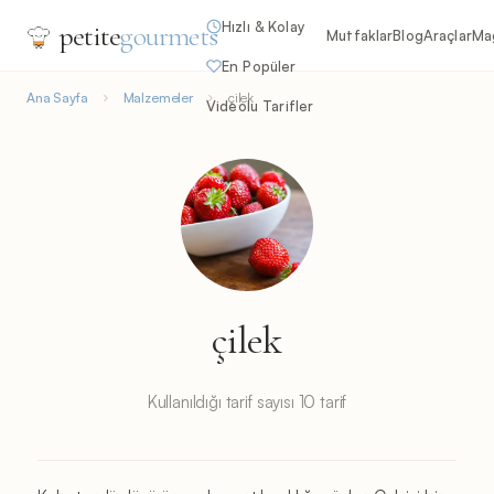
Hızlı & Kolay
petite
gourmets
Mutfaklar
Blog
Araçlar
Ma
En Popüler
Ana Sayfa
Malzemeler
çilek
Videolu Tarifler
çilek
Kullanıldığı tarif sayısı 10 tarif