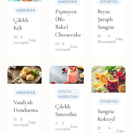
AMERIKAN
İSPANYOL
Pişmeyen
Beyaz
AMERIKAN
(No
Şaraplı
Çilekli
Bake)
Sangria
Kek
Cheesecake
2h
6
50
4
Easy
Easy
30min
kişilik
min
kişilik
20
8
Easy
min
kişilik
SOUTH
AMERIKAN
AMERICAN
Vanilyalı
İSPANYOL
Çilekli
Dondurma
Sangria
Smoothie
Kokteyl
15
8
Easy
5
2
min
kişilik
Easy
2h
4
min
kişilik
Easy