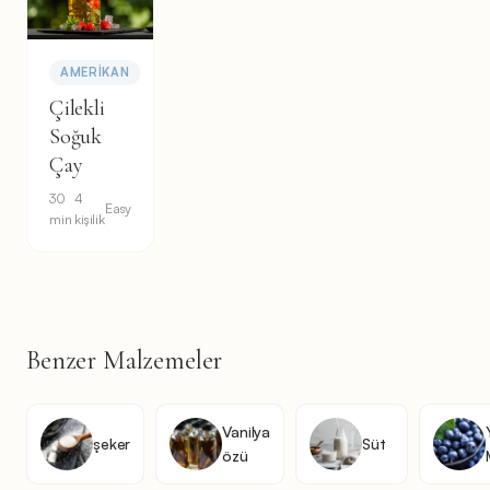
AMERIKAN
Çilekli
Soğuk
Çay
30
4
Easy
min
kişilik
Benzer Malzemeler
Vanilya
şeker
Süt
özü