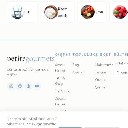
Krem
Su
Elma
şanti
KEŞFET
TOPLULUK
ŞIRKET
BÜLTE
petite
gourmets
Haftalık t
Yemek
Blog
Hakkımızda
Dünyanın dört bir yanından
Tarifleri
Araçlar
İletişim
tarifler.
Hızlı &
Gizlilik
Kolay
Şartlar
En Popüler
Videolu
Tarifler
Mutfaklar
Deneyiminizi iyileştirmek ve ilgili
Malzemeler
reklamlar sunmak için çerezler