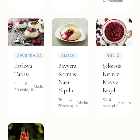
40min
kişilik
AVUSTRALYA
ALMAN
İNGILIZ
Pavlova
Bavyera
Şekersiz
Tatlısı
Kreması
Kırmızı
Nasıl
Meyve
1h
8
Medium
Yapılır
Reçeli
45min
kişilik
3h
4
50
4
Medium
Medium
30min
kişilik
min
kişilik