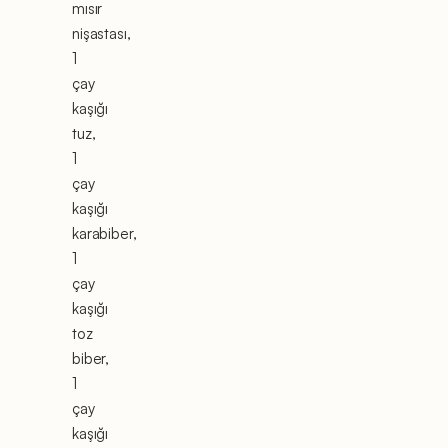
mısır
nişastası,
1
çay
kaşığı
tuz,
1
çay
kaşığı
karabiber,
1
çay
kaşığı
toz
biber,
1
çay
kaşığı