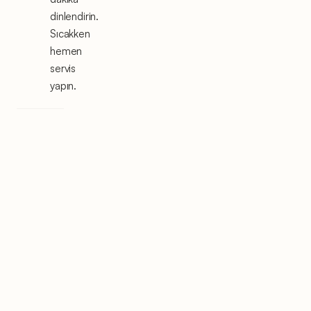
dinlendirin.
Sıcakken
hemen
servis
yapın.