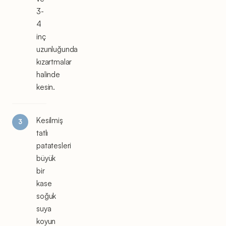
3-
4
inç
uzunluğunda
kızartmalar
halinde
kesin.
Kesilmiş
tatlı
patatesleri
büyük
bir
kase
soğuk
suya
koyun