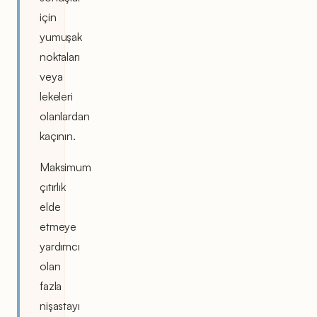
için
yumuşak
noktaları
veya
lekeleri
olanlardan
kaçının.
Maksimum
çıtırlık
elde
etmeye
yardımcı
olan
fazla
nişastayı