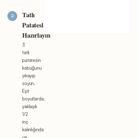
Tatlı
Patatesleri
Hazırlayın
3
tatlı
patatesin
kabuğunu
yıkayıp
soyun.
Eşit
boyutlarda,
yaklaşık
1/2
inç
kalınlığında
ve