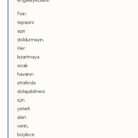
Fırın
tepsisini
aşırı
doldurmayın.
Her
kızartmaya
sıcak
havanın
etrafında
dolaşabilmesi
için
yeterli
alan
verin,
böylece