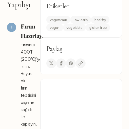
Yapılışı
Etiketler
vegetarian
low carb
healthy
Fırını
vegan
vegetable
gluten free
Hazırlayın
Fırınınızı
Paylaş
400°F
(200°C)'ye
ısıtın.
Büyük
bir
fırın
tepsisini
pişirme
kağıdı
ile
kaplayın.