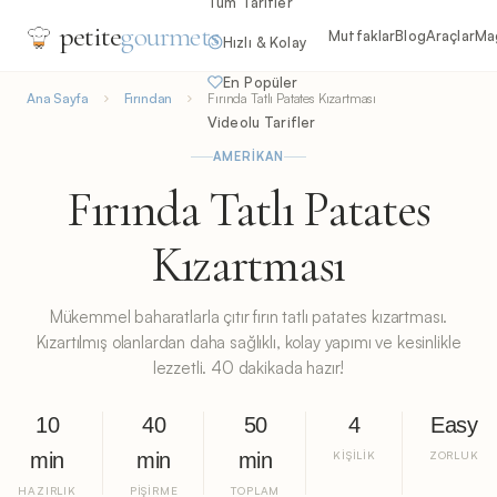
Tüm Tarifler
petite
gourmets
Mutfaklar
Blog
Araçlar
Ma
Hızlı & Kolay
En Popüler
Ana Sayfa
Fırından
Fırında Tatlı Patates Kızartması
Videolu Tarifler
AMERIKAN
Fırında Tatlı Patates
Kızartması
Mükemmel baharatlarla çıtır fırın tatlı patates kızartması.
Kızartılmış olanlardan daha sağlıklı, kolay yapımı ve kesinlikle
lezzetli. 40 dakikada hazır!
10
40
50
4
Easy
min
min
min
KIŞILIK
ZORLUK
HAZIRLIK
PIŞIRME
TOPLAM