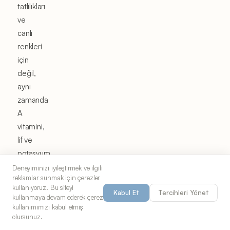
tatlılıkları
ve
canlı
renkleri
için
değil,
aynı
zamanda
A
vitamini,
lif ve
potasyum
gibi
Deneyiminizi iyileştirmek ve ilgili
reklamlar sunmak için çerezler
yüksek
kullanıyoruz. Bu siteyi
Kabul Et
Tercihleri Yönet
seviyelerdeki
kullanmaya devam ederek çerez
besin
kullanımımızı kabul etmiş
olursunuz.
değerleri