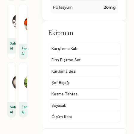
Potasyum
26
mg
Karabiber
Paprika
Biber
1
1
çay
çay
kaşığı
Ekipman
kaşığı
Satın
Karıştırma Kabı
Al
Satın
Al
Fırın Pişirme Seti
Sarımsak
Kuru
Kurulama Bezi
Tozu
Kekik
1
1
Şef Bıçağı
çay
çay
Kesme Tahtası
kaşığı
kaşığı
Soyacak
Satın
Satın
Al
Al
Ölçüm Kabı