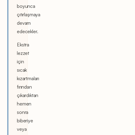
boyunca
çıtırlaşmaya
devam
edecekler.
Ekstra
lezzet
için
sıcak
kızartmaları
fırından
çıkardıktan
hemen
sonra
biberiye
veya