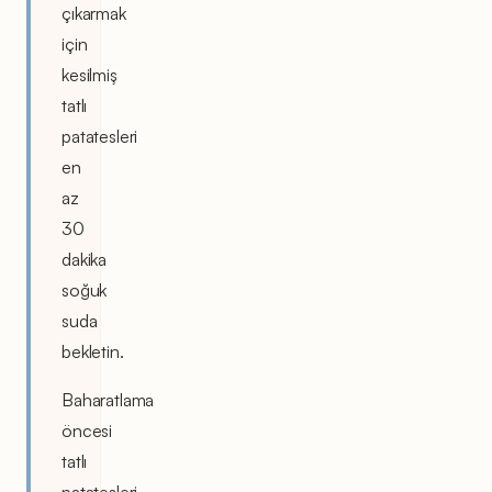
çıkarmak
için
kesilmiş
tatlı
patatesleri
en
az
30
dakika
soğuk
suda
bekletin.
Baharatlama
öncesi
tatlı
patatesleri