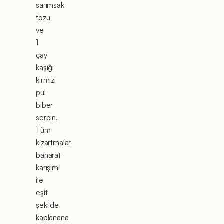
sarımsak
tozu
ve
1
çay
kaşığı
kırmızı
pul
biber
serpin.
Tüm
kızartmalar
baharat
karışımı
ile
eşit
şekilde
kaplanana