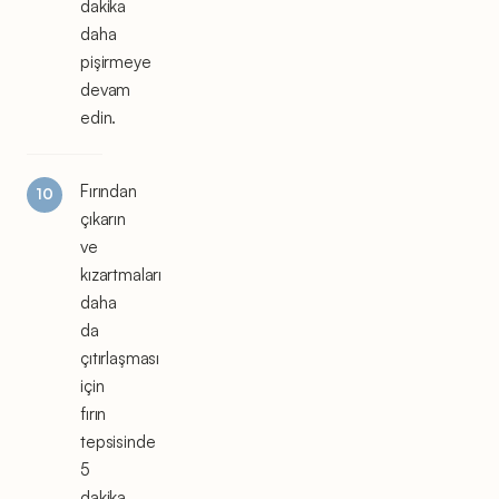
dakika
daha
pişirmeye
devam
edin.
Fırından
çıkarın
ve
kızartmaları
daha
da
çıtırlaşması
için
fırın
tepsisinde
5
dakika