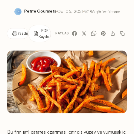
Petite Gourmets
Oct 06, 2021
186 görüntülenme
PDF
Yazdır
PAYLAŞ
Kaydet
Bu fırın tatlı patates kızartması, çıtır dış yüzey ve yumuşak iç