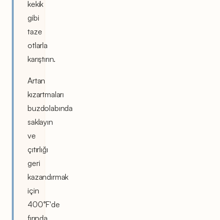
kekik
gibi
taze
otlarla
karıştırın.
Artan
kızartmaları
buzdolabında
saklayın
ve
çıtırlığı
geri
kazandırmak
için
400°F'de
fırında