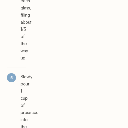
each
glass,
filling
about
1/3
of
the
way
up.
Slowly
pour
1
cup
of
prosecco
into
the