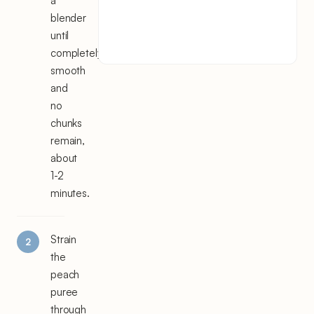
a
blender
until
completely
smooth
and
no
chunks
remain,
about
1-2
minutes.
Strain
the
peach
puree
through