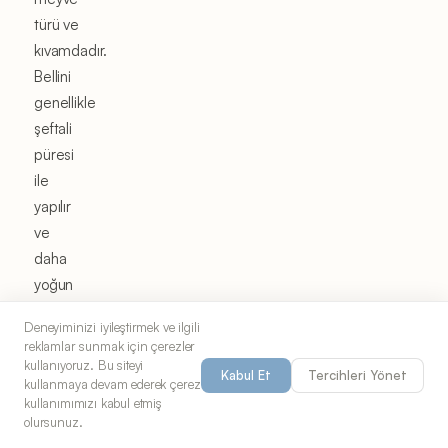
türü ve
kıvamdadır.
Bellini
genellikle
şeftali
püresi
ile
yapılır
ve
daha
yoğun
bir
Deneyiminizi iyileştirmek ve ilgili
kıvama
reklamlar sunmak için çerezler
sahiptir.
kullanıyoruz. Bu siteyi
Kabul Et
Tercihleri Yönet
kullanmaya devam ederek çerez
Mimosa
kullanımımızı kabul etmiş
ise
olursunuz.
portakal