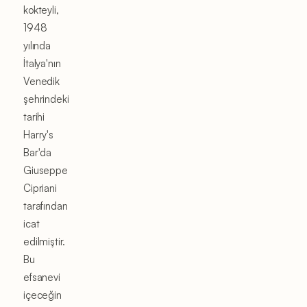
kokteyli,
1948
yılında
İtalya'nın
Venedik
şehrindeki
tarihi
Harry's
Bar'da
Giuseppe
Cipriani
tarafından
icat
edilmiştir.
Bu
efsanevi
içeceğin