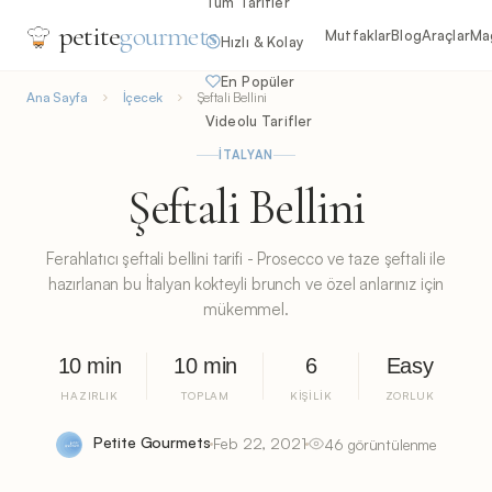
Tüm Tarifler
petite
gourmets
Mutfaklar
Blog
Araçlar
Ma
Hızlı & Kolay
En Popüler
Ana Sayfa
İçecek
Şeftali Bellini
Videolu Tarifler
İTALYAN
Şeftali Bellini
Ferahlatıcı şeftali bellini tarifi - Prosecco ve taze şeftali ile
hazırlanan bu İtalyan kokteyli brunch ve özel anlarınız için
mükemmel.
10 min
10 min
6
Easy
HAZIRLIK
TOPLAM
KIŞILIK
ZORLUK
Petite Gourmets
Feb 22, 2021
46 görüntülenme