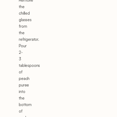
Remove
the
chilled
glasses
from
the
refrigerator.
Pour
2-
3
tablespoons
of
peach
puree
into
the
bottom
of