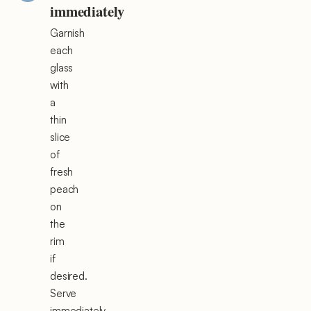
immediately
Garnish
each
glass
with
a
thin
slice
of
fresh
peach
on
the
rim
if
desired.
Serve
immediately