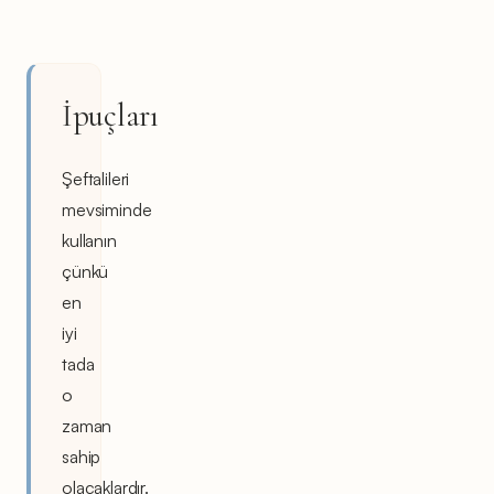
İpuçları
Şeftalileri
mevsiminde
kullanın
çünkü
en
iyi
tada
o
zaman
sahip
olacaklardır.