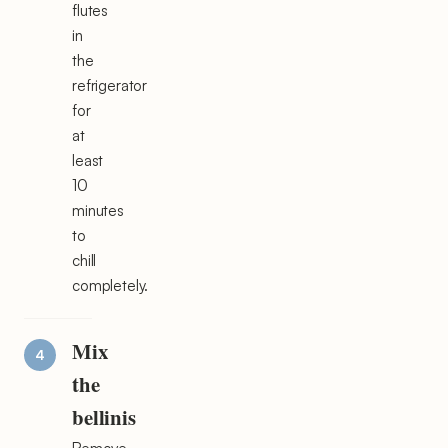
flutes
in
the
refrigerator
for
at
least
10
minutes
to
chill
completely.
Mix
the
bellinis