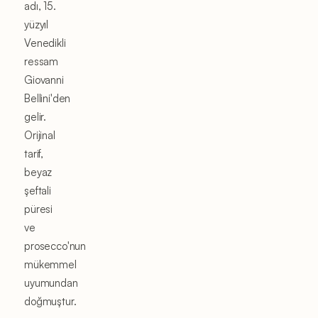
adı, 15.
yüzyıl
Venedikli
ressam
Giovanni
Bellini'den
gelir.
Orijinal
tarif,
beyaz
şeftali
püresi
ve
prosecco'nun
mükemmel
uyumundan
doğmuştur.