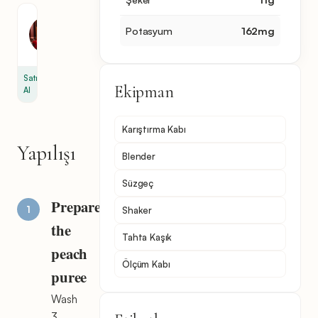
Prosecco
Potasyum
162
mg
şampanya
1
Satın
Ekipman
Al
Karıştırma Kabı
Yapılışı
Blender
Süzgeç
Prepare
Shaker
the
Tahta Kaşık
peach
Ölçüm Kabı
puree
Wash
3