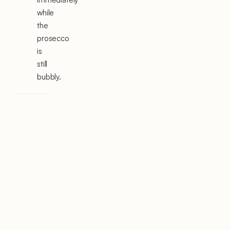
while
the
prosecco
is
still
bubbly.