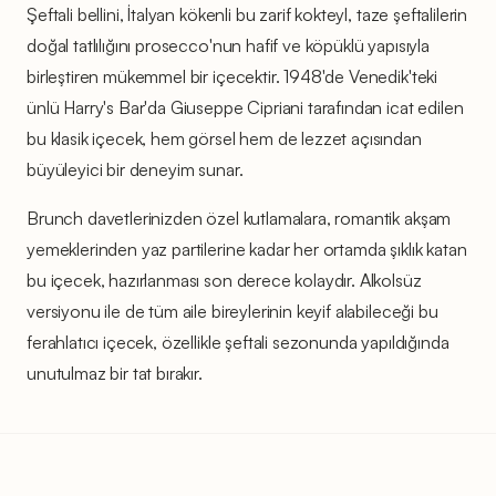
Şeftali bellini, İtalyan kökenli bu zarif kokteyl, taze şeftalilerin
doğal tatlılığını prosecco'nun hafif ve köpüklü yapısıyla
birleştiren mükemmel bir içecektir. 1948'de Venedik'teki
ünlü Harry's Bar'da Giuseppe Cipriani tarafından icat edilen
bu klasik içecek, hem görsel hem de lezzet açısından
büyüleyici bir deneyim sunar.
Brunch davetlerinizden özel kutlamalara, romantik akşam
yemeklerinden yaz partilerine kadar her ortamda şıklık katan
bu içecek, hazırlanması son derece kolaydır. Alkolsüz
versiyonu ile de tüm aile bireylerinin keyif alabileceği bu
ferahlatıcı içecek, özellikle şeftali sezonunda yapıldığında
unutulmaz bir tat bırakır.