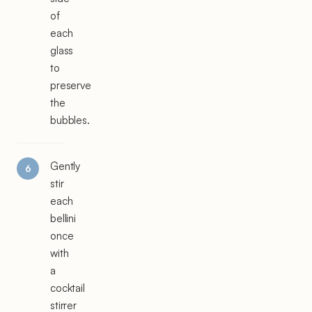
of
each
glass
to
preserve
the
bubbles.
Gently
stir
each
bellini
once
with
a
cocktail
stirrer