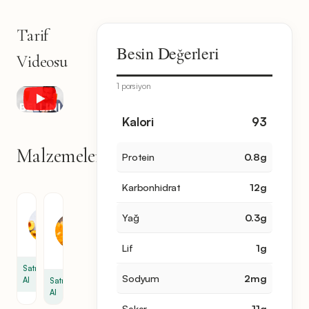
Tarif
Besin Değerleri
Videosu
1 porsiyon
Kalori
93
Malzemeler
Protein
0.8
g
3
malzeme
Karbonhidrat
12
g
şeftali
Mango
Yağ
0.3
g
Meyvesi
3
1
bardak
Lif
1
g
bardak
Satın
Sodyum
2
mg
Al
Satın
Al
Şeker
11
g