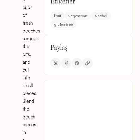
Etiketler
cups
of
fruit
vegetarian
alcohol
fresh
gluten free
peaches,
remove
Paylaş
the
pits,
and
cut
into
small
pieces.
Blend
the
peach
pieces
in