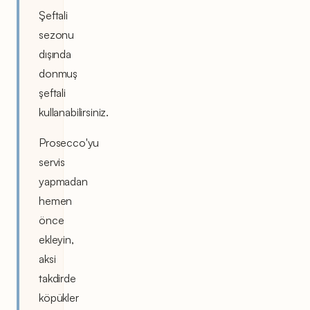
Şeftali
sezonu
dışında
donmuş
şeftali
kullanabilirsiniz.
Prosecco'yu
servis
yapmadan
hemen
önce
ekleyin,
aksi
takdirde
köpükler