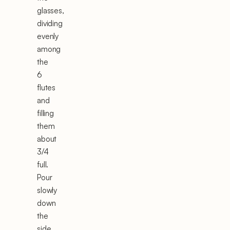
glasses,
dividing
evenly
among
the
6
flutes
and
filling
them
about
3/4
full.
Pour
slowly
down
the
side