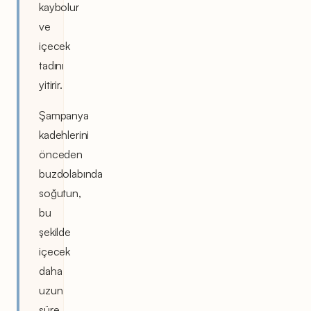
kaybolur
ve
içecek
tadını
yitirir.
Şampanya
kadehlerini
önceden
buzdolabında
soğutun,
bu
şekilde
içecek
daha
uzun
süre