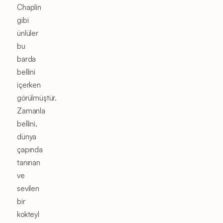
Chaplin
gibi
ünlüler
bu
barda
bellini
içerken
görülmüştür.
Zamanla
bellini,
dünya
çapında
tanınan
ve
sevilen
bir
kokteyl