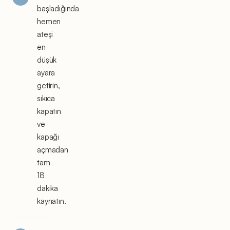
başladığında
hemen
ateşi
en
düşük
ayara
getirin,
sıkıca
kapatın
ve
kapağı
açmadan
tam
18
dakika
kaynatın.