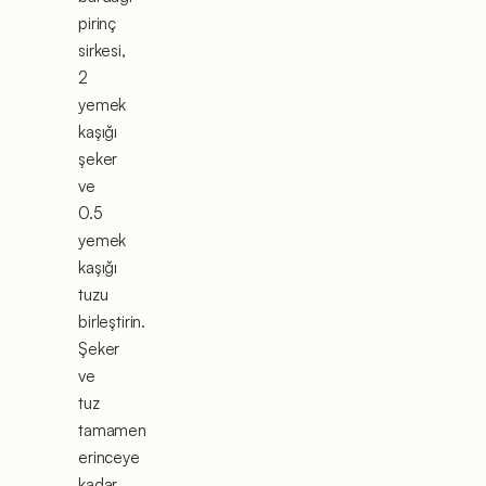
pirinç
sirkesi,
2
yemek
kaşığı
şeker
ve
0.5
yemek
kaşığı
tuzu
birleştirin.
Şeker
ve
tuz
tamamen
erinceye
kadar,