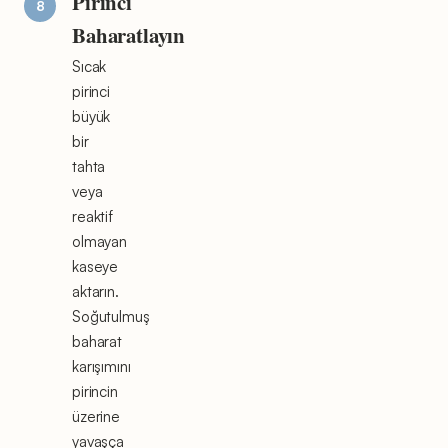
Pirinci
Baharatlayın
Sıcak
pirinci
büyük
bir
tahta
veya
reaktif
olmayan
kaseye
aktarın.
Soğutulmuş
baharat
karışımını
pirincin
üzerine
yavaşça