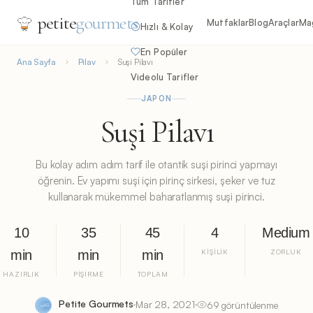
Tüm Tarifler
petite
gourmets
Mutfaklar
Blog
Araçlar
Ma
Hızlı & Kolay
En Popüler
Ana Sayfa
Pilav
Suşi Pilavı
Videolu Tarifler
JAPON
Suşi Pilavı
Bu kolay adım adım tarif ile otantik suşi pirinci yapmayı
öğrenin. Ev yapımı suşi için pirinç sirkesi, şeker ve tuz
kullanarak mükemmel baharatlanmış suşi pirinci.
10
35
45
4
Medium
min
min
min
KIŞILIK
ZORLUK
HAZIRLIK
PIŞIRME
TOPLAM
Petite Gourmets
Mar 28, 2021
69 görüntülenme