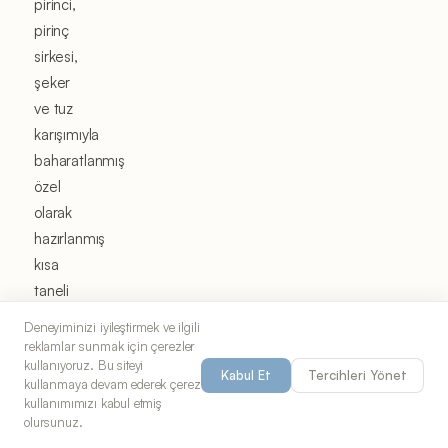
pirinci,
pirinç
sirkesi,
şeker
ve tuz
karışımıyla
baharatlanmış
özel
olarak
hazırlanmış
kısa
taneli
pirinçtir.
Deneyiminizi iyileştirmek ve ilgili
Bu
reklamlar sunmak için çerezler
kullanıyoruz. Bu siteyi
sadece
Kabul Et
Tercihleri Yönet
kullanmaya devam ederek çerez
sıradan
kullanımımızı kabul etmiş
pişmiş
olursunuz.
pirinç