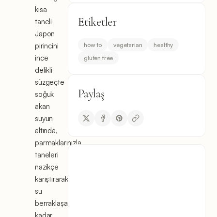
kısa
Etiketler
taneli
Japon
how to
vegetarian
healthy
pirincini
ince
gluten free
delikli
süzgeçte
Paylaş
soğuk
akan
suyun
altında,
parmaklarınızla
taneleri
nazikçe
karıştırarak
su
berraklaşana
kadar