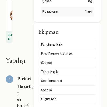
Şeker
6
g
Deniz
Tuzu
Potasyum
1
mg
0.5
yemek
kaşığı
Ekipman
Satın
Al
Karıştırma Kabı
Pilav Pişirme Makinesi
Yapılışı
Süzgeç
Tahta Kaşık
Pirinci
Sos Tenceresi
Hazırlayın
Spatula
2
Ölçüm Kabı
su
bardağı