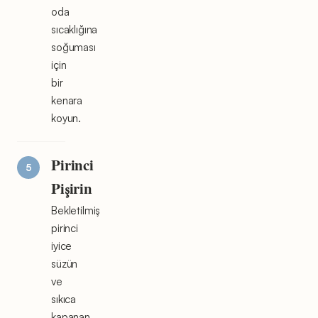
oda
sıcaklığına
soğuması
için
bir
kenara
koyun.
Pirinci
Pişirin
Bekletilmiş
pirinci
iyice
süzün
ve
sıkıca
kapanan