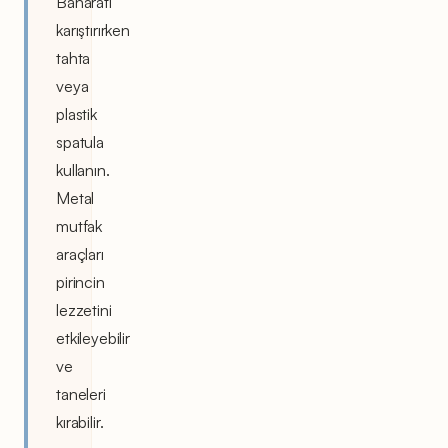
Baharatı
karıştırırken
tahta
veya
plastik
spatula
kullanın.
Metal
mutfak
araçları
pirincin
lezzetini
etkileyebilir
ve
taneleri
kırabilir.