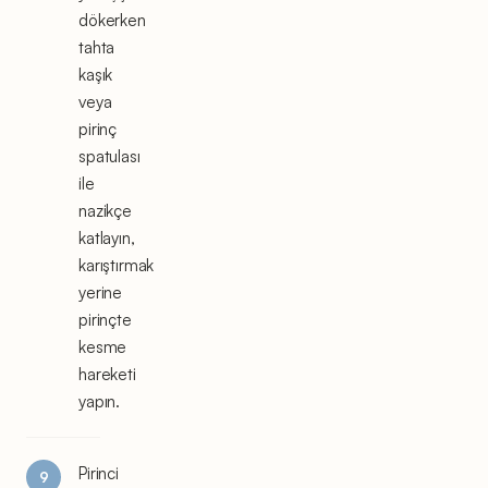
dökerken
tahta
kaşık
veya
pirinç
spatulası
ile
nazikçe
katlayın,
karıştırmak
yerine
pirinçte
kesme
hareketi
yapın.
Pirinci