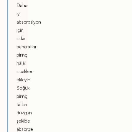
Daha
iyi
absorpsiyon
için
sirke
baharatını
pirinç
hâlâ
sıcakken
ekleyin.
Soğuk
pirinç
tatları
düzgün
şekilde
absorbe