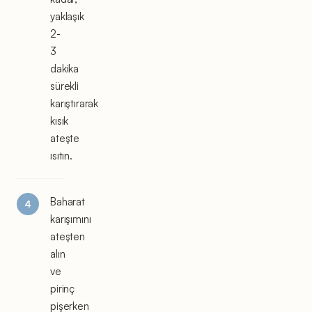
yaklaşık
2-
3
dakika
sürekli
karıştırarak
kısık
ateşte
ısıtın.
Baharat
karışımını
ateşten
alın
ve
pirinç
pişerken