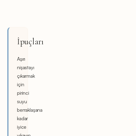
İpuçları
Aşırı
nişastayı
çıkarmak
için
pirinci
suyu
berraklaşana
kadar
iyice
yıkayın.