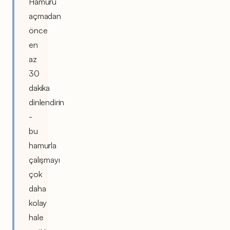
Hamuru
açmadan
önce
en
az
30
dakika
dinlendirin
-
bu
hamurla
çalışmayı
çok
daha
kolay
hale