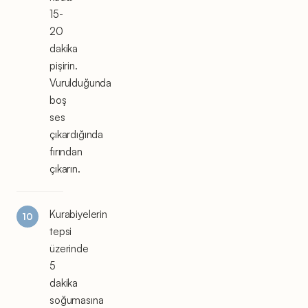
15-
20
dakika
pişirin.
Vurulduğunda
boş
ses
çıkardığında
fırından
çıkarın.
Kurabiyelerin
tepsi
üzerinde
5
dakika
soğumasına