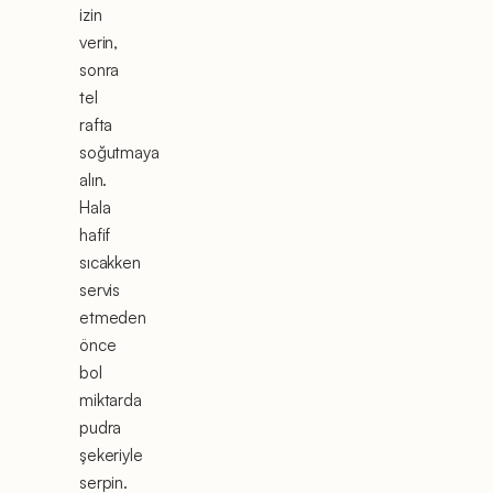
izin
verin,
sonra
tel
rafta
soğutmaya
alın.
Hala
hafif
sıcakken
servis
etmeden
önce
bol
miktarda
pudra
şekeriyle
serpin.