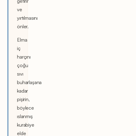
getirir
ve
yırtılmasını
önler.
Elma
iç
harçını
çoğu
sıvı
buharlaşana
kadar
pişirin,
böylece
ıslanmış
kurabiye
elde