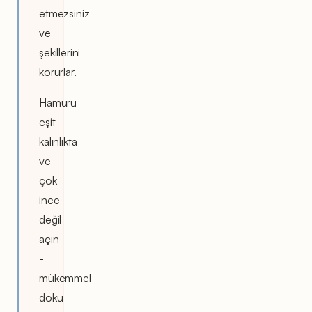
etmezsiniz
ve
şekillerini
korurlar.
Hamuru
eşit
kalınlıkta
ve
çok
ince
değil
açın
-
mükemmel
doku