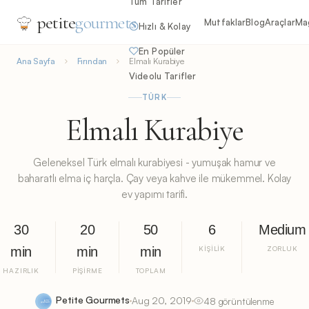
Tüm Tarifler
petite
gourmets
Mutfaklar
Blog
Araçlar
Ma
Hızlı & Kolay
En Popüler
Ana Sayfa
Fırından
Elmalı Kurabiye
Videolu Tarifler
TÜRK
Elmalı Kurabiye
Geleneksel Türk elmalı kurabiyesi - yumuşak hamur ve
baharatlı elma iç harçla. Çay veya kahve ile mükemmel. Kolay
ev yapımı tarifi.
30
20
50
6
Medium
min
min
min
KIŞILIK
ZORLUK
HAZIRLIK
PIŞIRME
TOPLAM
Petite Gourmets
Aug 20, 2019
48 görüntülenme