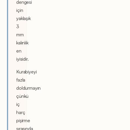
dengesi
için
yaklaşık
3
mm
kalınlık
en
iyisidir.
Kurabiyeyi
fazla
doldurmayın
çünkü
iç
harç
pişirme
sırasında