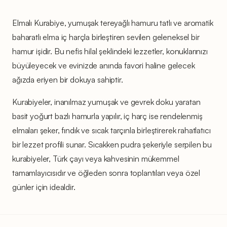
Elmalı Kurabiye, yumuşak tereyağlı hamuru tatlı ve aromatik
baharatlı elma iç harçla birleştiren sevilen geleneksel bir
hamur işidir. Bu nefis hilal şeklindeki lezzetler, konuklarınızı
büyüleyecek ve evinizde anında favori haline gelecek
ağızda eriyen bir dokuya sahiptir.
Kurabiyeler, inanılmaz yumuşak ve gevrek doku yaratan
basit yoğurt bazlı hamurla yapılır, iç harç ise rendelenmiş
elmaları şeker, fındık ve sıcak tarçınla birleştirerek rahatlatıcı
bir lezzet profili sunar. Sıcakken pudra şekeriyle serpilen bu
kurabiyeler, Türk çayı veya kahvesinin mükemmel
tamamlayıcısıdır ve öğleden sonra toplantıları veya özel
günler için idealdir.