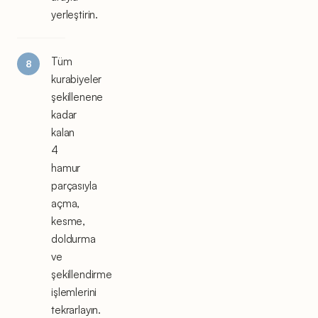
yerleştirin.
Tüm
kurabiyeler
şekillenene
kadar
kalan
4
hamur
parçasıyla
açma,
kesme,
doldurma
ve
şekillendirme
işlemlerini
tekrarlayın.