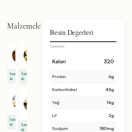
Malzemeler
11
Besin Değerleri
malzeme
1 porsiyon
Yoğurt
Zeytinyağı
1
1
Kalori
320
bardak
bardak
Satın
Satın
Protein
6
g
Al
Al
Karbonhidrat
45
g
Margarin
Kabartma
Tozu
1
Yağ
14
g
1
paket
paket
Lif
2
g
Satın
Al
Satın
Sodyum
180
mg
Al