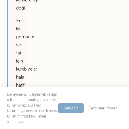
değil.
En
iyi
görünüm
ve
tat
için
kurabiyeler
hala
hafif
sıcakken
Deneyiminizi iyileştirmek ve ilgili
reklamlar sunmak için çerezler
pudra
kullanıyoruz. Bu siteyi
Kabul Et
Tercihleri Yönet
şekeriyle
kullanmaya devam ederek çerez
kullanımımızı kabul etmiş
serpin.
olursunuz.