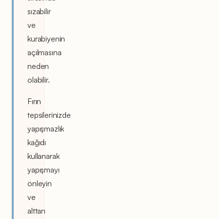
sızabilir
ve
kurabiyenin
açılmasına
neden
olabilir.
Fırın
tepsilerinizde
yapışmazlık
kağıdı
kullanarak
yapışmayı
önleyin
ve
alttan