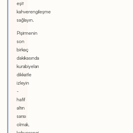
eşit
kahverengileşme
sağlayın.
Pişirmenin
son
birkaç
dakikasında
kurabiyeları
dikkatle
izleyin
-
hafif
altın
sarısı
olmalı,
kahverengi