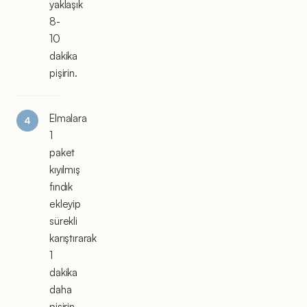
yaklaşık
8-
10
dakika
pişirin.
Elmalara
1
paket
kıyılmış
fındık
ekleyip
sürekli
karıştırarak
1
dakika
daha
pişirin.