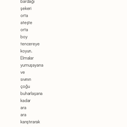
bardağı
şekeri
orta
ateşte
orta
boy
tencereye
koyun.
Elmalar
yumuşayana
ve
sıvının
çoğu
buharlaşana
kadar
ara
ara
karıştırarak