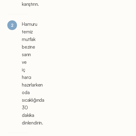
karıştırın.
Hamuru
temiz
mutfak
bezine
sarın
ve
iç
harcı
hazırlarken
oda
sıcaklığında
30
dakika
dinlendirin.