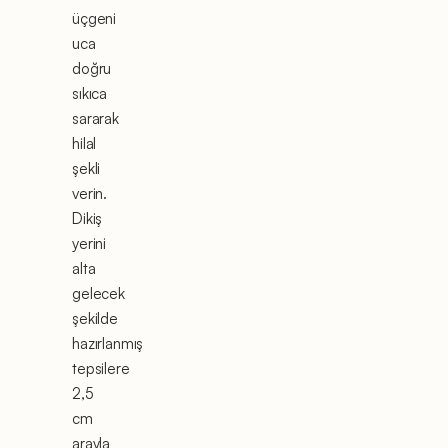
üçgeni
uca
doğru
sıkıca
sararak
hilal
şekli
verin.
Dikiş
yerini
alta
gelecek
şekilde
hazırlanmış
tepsilere
2,5
cm
arayla