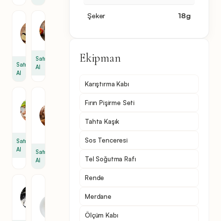
Şeker
18
g
Vanilin
Elma
1
6
paket
Ekipman
Satın
Satın
Al
Al
Karıştırma Kabı
Fındık
Tarçın
Fırın Pişirme Seti
4.8
1
ons
yemek
Tahta Kaşık
kaşığı
Sos Tenceresi
Satın
Al
Satın
Tel Soğutma Rafı
Al
Rende
şeker
Pudra
şekeri
1
Merdane
2
bardak
Ölçüm Kabı
yemek