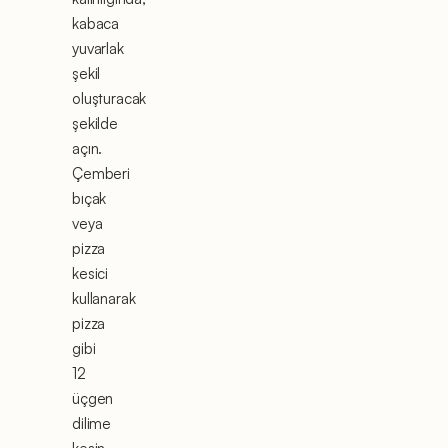
kabaca
yuvarlak
şekil
oluşturacak
şekilde
açın.
Çemberi
bıçak
veya
pizza
kesici
kullanarak
pizza
gibi
12
üçgen
dilime