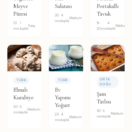
Meyve
Salatası
Portakallı
Püresi
Tavuk
35
4
Medium
min
kişilik
10
1
1h
4
Easy
Medium
min
kişilik
20min
kişilik
ORTA
TÜRK
TÜRK
DOĞU
Elmalı
Ev
Şam
Kurabiye
Yapımı
Tatlısı
Yoğurt
50
6
Medium
50
6
min
kişilik
Medium
25
4
min
kişilik
Medium
min
kişilik