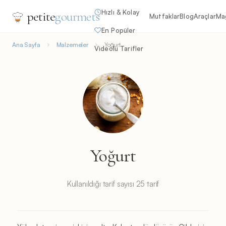
Hızlı & Kolay
petite
gourmets
Mutfaklar
Blog
Araçlar
Ma
En Popüler
Ana Sayfa
Malzemeler
Yoğurt
Videolu Tarifler
Yoğurt
Kullanıldığı tarif sayısı 25 tarif