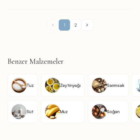
1
2
Benzer Malzemeler
Tuz
Zeytinyağı
Sarımsak
Süt
Muz
Soğan