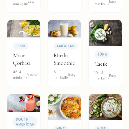
Easy
Easy
min
kişilik
min
kişilik
TÜRK
AMERIKAN
Mısır
Muzlu
TÜRK
Çorbası
Smoothie
Cacık
45
4
5
1
10
4
Medium
Easy
Easy
min
kişilik
min
kişilik
min
kişilik
SOUTH
AMERICAN
HINT
HINT