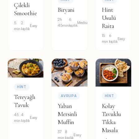
Çilekli
Biryani
Hint
Smoothie
Usulü
2h
6
Medium
5
2
Raita
45min
kişilik
Easy
min
kişilik
15
6
Easy
min
kişilik
HINT
Tereyağlı
AVRUPA
HINT
Tavuk
Yaban
Kolay
Mersinli
Tavuklu
45
4
Easy
min
kişilik
Muffin
Tikka
Masala
37
8
Easy
min
kişilik