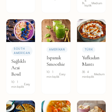
4
1h
Medium
kişilik
SOUTH
AMERIKAN
TÜRK
AMERICAN
Ispanak
Yufkadan
Sağlıklı
Smoothie
Mantı
Acai
10
1
35
4
Bowl
Easy
Medium
min
kişilik
min
kişilik
10
1
Easy
min
kişilik