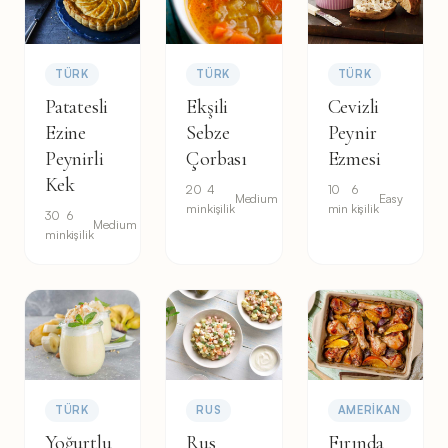
TÜRK
TÜRK
TÜRK
Patatesli
Ekşili
Cevizli
Ezine
Sebze
Peynir
Peynirli
Çorbası
Ezmesi
Kek
20
4
10
6
Medium
Easy
min
kişilik
min
kişilik
30
6
Medium
min
kişilik
TÜRK
RUS
AMERIKAN
Yoğurtlu
Rus
Fırında