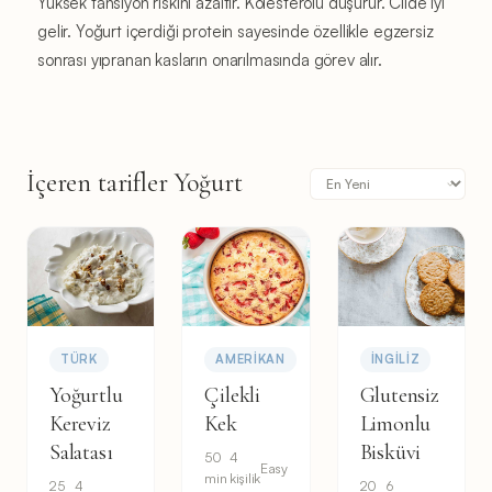
Yüksek tansiyon riskini azaltır. Kolesterolü düşürür. Cilde iyi
gelir. Yoğurt içerdiği protein sayesinde özellikle egzersiz
sonrası yıpranan kasların onarılmasında görev alır.
İçeren tarifler Yoğurt
TÜRK
AMERIKAN
İNGILIZ
Yoğurtlu
Çilekli
Glutensiz
Kereviz
Kek
Limonlu
Salatası
Bisküvi
50
4
Easy
min
kişilik
25
4
20
6