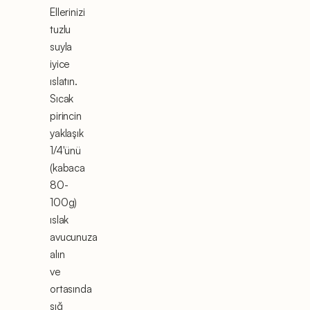
Ellerinizi
tuzlu
suyla
iyice
ıslatın.
Sıcak
pirincin
yaklaşık
1/4'ünü
(kabaca
80-
100g)
ıslak
avucunuza
alın
ve
ortasında
sığ