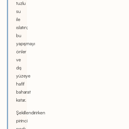
tuzlu
su
ile
ıslatın;
bu
yapışmayı
önler
ve
dış
yüzeye
hafif
baharat
katar.
Şekillendirirken
pirinci
sıcak