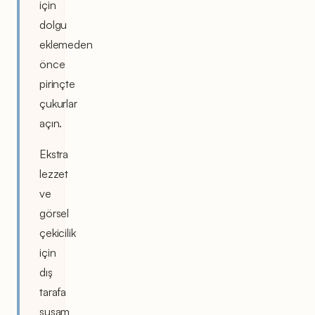
için
dolgu
eklemeden
önce
pirinçte
çukurlar
açın.
Ekstra
lezzet
ve
görsel
çekicilik
için
dış
tarafa
susam