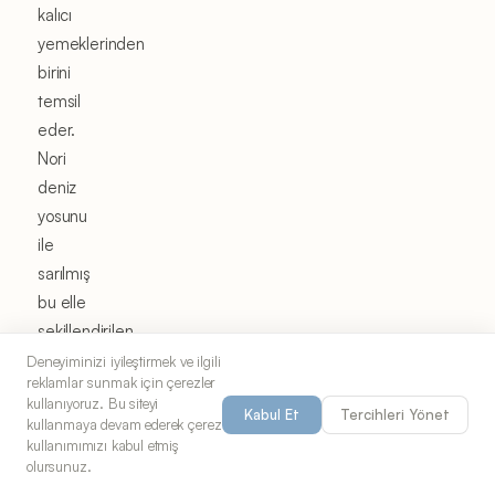
kalıcı
yemeklerinden
birini
temsil
eder.
Nori
deniz
yosunu
ile
sarılmış
bu elle
şekillendirilen
pirinç
Deneyiminizi iyileştirmek ve ilgili
reklamlar sunmak için çerezler
üçgenleri
kullanıyoruz. Bu siteyi
Kabul Et
Tercihleri Yönet
veya
kullanmaya devam ederek çerez
silindirleri
kullanımımızı kabul etmiş
olursunuz.
bin yılı