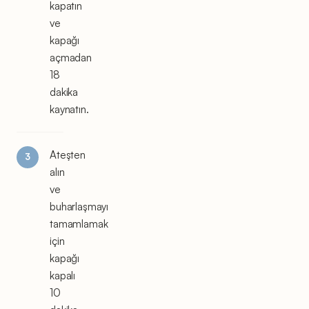
kapatın
ve
kapağı
açmadan
18
dakika
kaynatın.
Ateşten
alın
ve
buharlaşmayı
tamamlamak
için
kapağı
kapalı
10