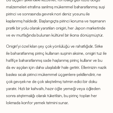
malzemeleri etrafına sarılmış mükemmel baharatlanmış suşi
pirinci ve sonrasında gevrek nori deniz yosunu ile
kaplanmış haldedir. Başlangıçta pirinci koruma ve taşımanın
pratik bir yolu olarak yaratılan onigiri, her Japon marketinde
ve ev mutfağında bulunan kültürel bir ikona dönüşmüştür.
Onigiri'yi özel kılan şey çok yönlülüğü ve rahatlığıdır. Sirke
ile baharatlanmış pirinç kullanan suşinin aksine, onigiri tuz ile
hafifçe baharatlanmış sade haşlanmış pirinç kullanır ve bu
da ev aşçıları için daha ulaşılabilir hale getirir. Ellerinizin nazik
baskısı sıcak pirinci mükemmel üçgenlere şekillendirir, ne
çok gevşek ne de çok sıkıştırılmış tatmin edici bir doku
yaratır. Hızlı bir kahvaltı, hazır öğle yemeği veya öğleden
sonra atıştırmalığı olarak tüketilsin, bu pirinç topları her
lokmada konfor yemek tatmini sunar.