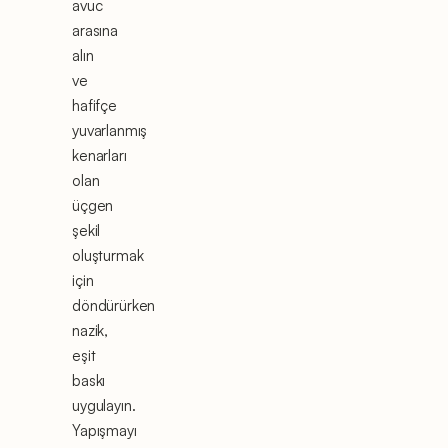
avuc
arasına
alın
ve
hafifçe
yuvarlanmış
kenarları
olan
üçgen
şekil
oluşturmak
için
döndürürken
nazik,
eşit
baskı
uygulayın.
Yapışmayı