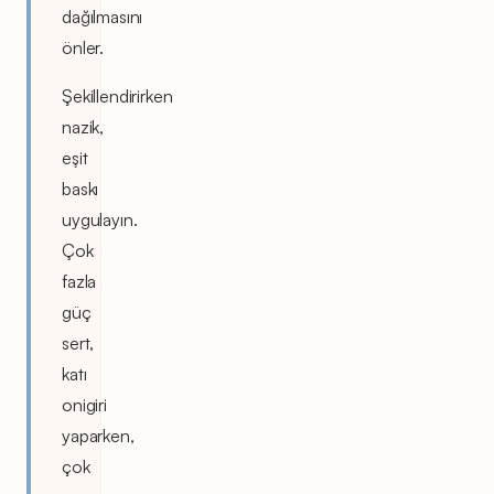
dağılmasını
önler.
Şekillendirirken
nazik,
eşit
baskı
uygulayın.
Çok
fazla
güç
sert,
katı
onigiri
yaparken,
çok