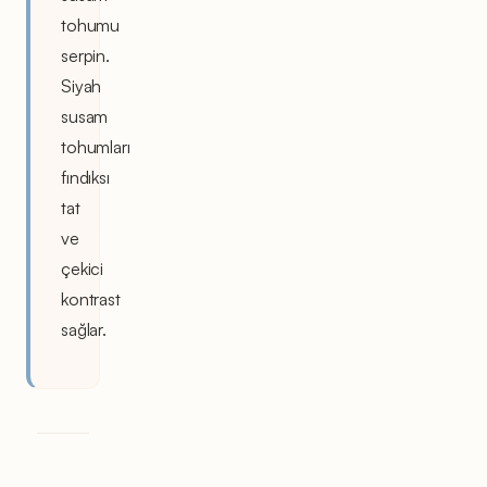
tohumu
serpin.
Siyah
susam
tohumları
fındıksı
tat
ve
çekici
kontrast
sağlar.