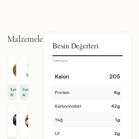
Malzemeler
6
Besin Değerleri
malzeme
1 porsiyon
Pirinç
Su
100
6
Kalori
205
g
bardak
Satın
Satın
Protein
8
g
Al
Al
Karbonhidrat
42
g
Su
Deniz
Yosunu
Tuzu
Yağ
1
g
Yaprağı
1
4
tutam
Lif
2
g