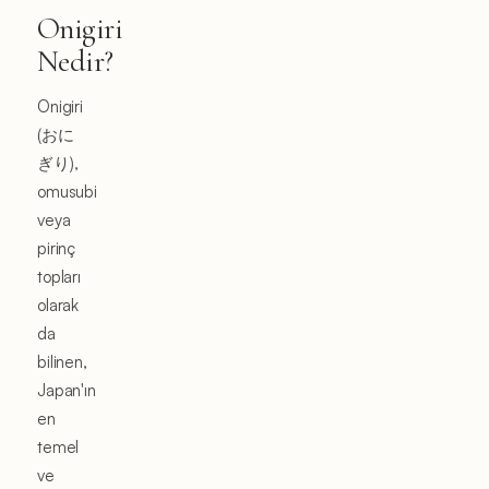
Onigiri
Nedir?
Onigiri
(おに
ぎり),
omusubi
veya
pirinç
topları
olarak
da
bilinen,
Japan'ın
en
temel
ve