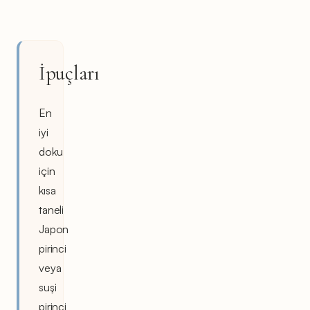
İpuçları
En
iyi
doku
için
kısa
taneli
Japon
pirinci
veya
suşi
pirinci