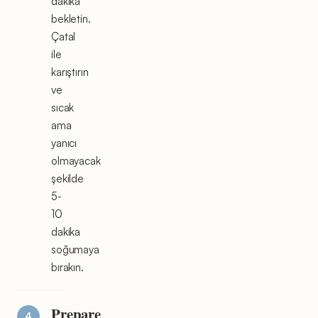
dakika
bekletin.
Çatal
ile
karıştırın
ve
sıcak
ama
yanıcı
olmayacak
şekilde
5-
10
dakika
soğumaya
bırakın.
Prepare