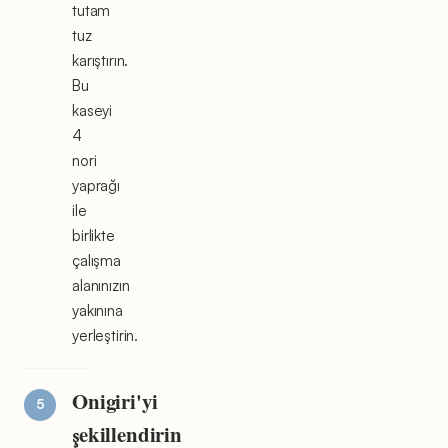
tutam
tuz
karıştırın.
Bu
kaseyi
4
nori
yaprağı
ile
birlikte
çalışma
alanınızın
yakınına
yerleştirin.
Onigiri'yi
şekillendirin