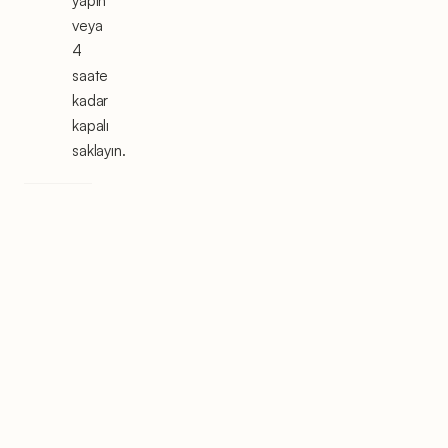
yapın
veya
4
saate
kadar
kapalı
saklayın.