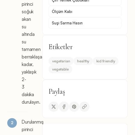
pirinci
soğuk
Ölçüm Kabı
akan
Suşi Sarma Hasırı
su
altında
su
Etiketler
tamamen
berraklaşana
vegetarian
healthy
kid friendly
kadar,
vegetable
yaklaşık
2-
3
Paylaş
dakika
durulayın.
Durulanmış
pirinci