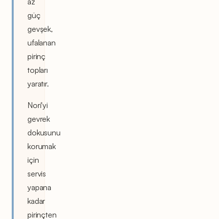
az
güç
gevşek,
ufalanan
pirinç
topları
yaratır.
Nori'yi
gevrek
dokusunu
korumak
için
servis
yapana
kadar
pirinçten