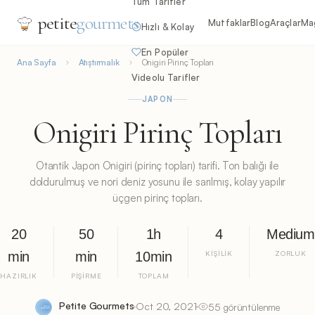
Tüm Tarifler
petite
gourmets
Mutfaklar
Blog
Araçlar
Ma
Hızlı & Kolay
En Popüler
Ana Sayfa
Atıştırmalık
Onigiri Pirinç Topları
Videolu Tarifler
JAPON
Onigiri Pirinç Topları
Otantik Japon Onigiri (pirinç topları) tarifi. Ton balığı ile
doldurulmuş ve nori deniz yosunu ile sarılmış, kolay yapılır
üçgen pirinç topları.
20
50
1h
4
Medium
min
min
10min
KIŞILIK
ZORLUK
HAZIRLIK
PIŞIRME
TOPLAM
Petite Gourmets
Oct 20, 2021
55 görüntülenme