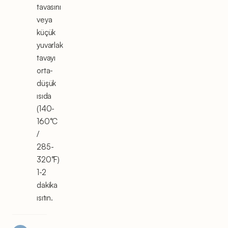
tavasını
veya
küçük
yuvarlak
tavayı
orta-
düşük
ısıda
(140-
160°C
/
285-
320°F)
1-2
dakika
ısıtın.