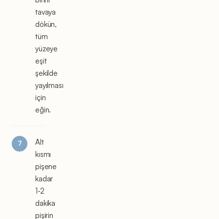
tavaya
dökün,
tüm
yüzeye
eşit
şekilde
yayılması
için
eğin.
Alt
kısmı
pişene
kadar
1-2
dakika
pişirin