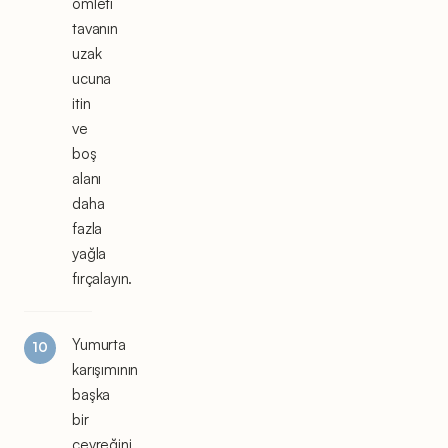
omleti
tavanın
uzak
ucuna
itin
ve
boş
alanı
daha
fazla
yağla
fırçalayın.
Yumurta
karışımının
başka
bir
çeyreğini