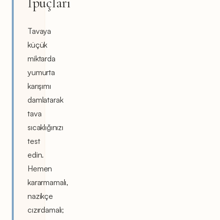
İpuçları
Tavaya
küçük
miktarda
yumurta
karışımı
damlatarak
tava
sıcaklığınızı
test
edin.
Hemen
kararmamalı,
nazikçe
cızırdamalı;