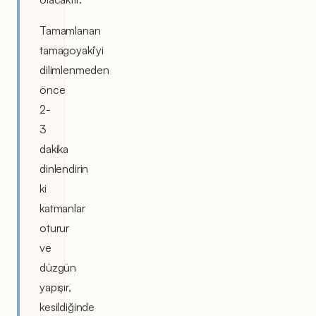
Tamamlanan
tamagoyaki'yi
dilimlenmeden
önce
2-
3
dakika
dinlendirin
ki
katmanlar
oturur
ve
düzgün
yapışır,
kesildiğinde