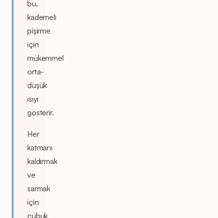
bu,
kademeli
pişirme
için
mükemmel
orta-
düşük
ısıyı
gösterir.
Her
katmanı
kaldırmak
ve
sarmak
için
çubuk