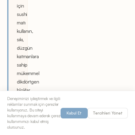
için
sushi
matı
kullanın,
sıkı,
düzgün
katmanlara
sahip
mükemmel
dikdörtgen
bloklar
oluşturun.
Deneyiminizi iyileştirmek ve ilgili
reklamlar sunmak için çerezler
kullanıyoruz. Bu siteyi
Kabul Et
Tercihleri Yönet
kullanmaya devam ederek çerez
kullanımımızı kabul etmiş
olursunuz.