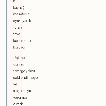
ısı
kaynağı
mesafesini
ayarlayarak
tutarlı
tava
konumunu
koruyun.
Pişirme
sonrası
tamagoyaki'yi
şekillendirmeye
ve
sıkıştırmaya
yardımcı
olmak