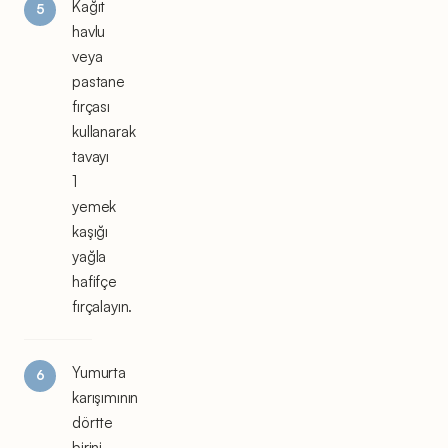
Kağıt
havlu
veya
pastane
fırçası
kullanarak
tavayı
1
yemek
kaşığı
yağla
hafifçe
fırçalayın.
Yumurta
karışımının
dörtte
birini