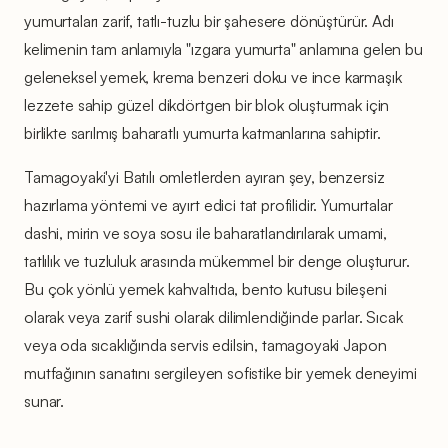
yumurtaları zarif, tatlı-tuzlu bir şahesere dönüştürür. Adı
kelimenin tam anlamıyla "ızgara yumurta" anlamına gelen bu
geleneksel yemek, krema benzeri doku ve ince karmaşık
lezzete sahip güzel dikdörtgen bir blok oluşturmak için
birlikte sarılmış baharatlı yumurta katmanlarına sahiptir.
Tamagoyaki'yi Batılı omletlerden ayıran şey, benzersiz
hazırlama yöntemi ve ayırt edici tat profilidir. Yumurtalar
dashi, mirin ve soya sosu ile baharatlandırılarak umami,
tatlılık ve tuzluluk arasında mükemmel bir denge oluşturur.
Bu çok yönlü yemek kahvaltıda, bento kutusu bileşeni
olarak veya zarif sushi olarak dilimlendiğinde parlar. Sıcak
veya oda sıcaklığında servis edilsin, tamagoyaki Japon
mutfağının sanatını sergileyen sofistike bir yemek deneyimi
sunar.