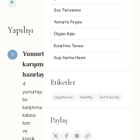
Al
Sos Tenceresi
Yumurta Fırçası
Yapılışı
Ölçüm Kabı
Kızartma Tavası
Yumurta
Suşi Sarma Hasırı
karışımını
hazırlayın
Etiketler
4
yumurtayı
vegetarian
healthy
kid friendly
bir
karıştırma
kabına
Paylaş
kırın
ve
köpük