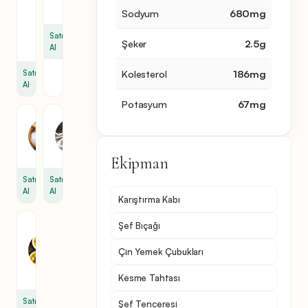
kaşığı
Sodyum
680
mg
1
yemek
Satın
Şeker
2.5
g
kaşığı
Al
Kolesterol
186
mg
Satın
Al
Potasyum
67
mg
Tuz
Karabiber
1
1
tutam
tutam
Ekipman
Satın
Satın
Al
Al
Karıştırma Kabı
Şef Bıçağı
Zeytinyağı
4
Çin Yemek Çubukları
yemek
kaşığı
Kesme Tahtası
Satın
Şef Tenceresi