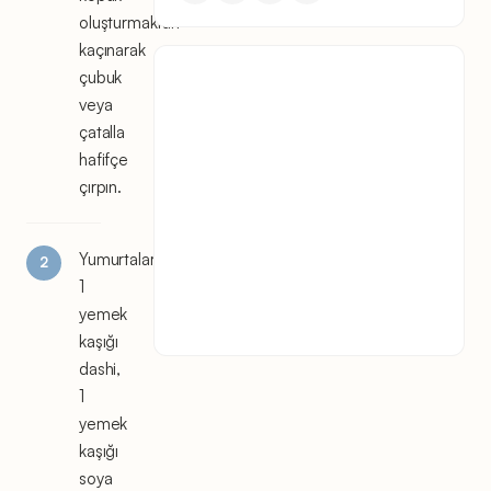
oluşturmaktan
kaçınarak
çubuk
veya
çatalla
hafifçe
çırpın.
Yumurtalara
1
yemek
kaşığı
dashi,
1
yemek
kaşığı
soya