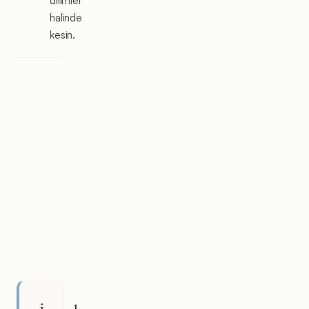
dilimler
halinde
kesin.