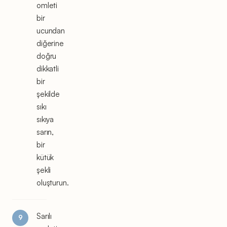
omleti
bir
ucundan
diğerine
doğru
dikkatli
bir
şekilde
sıkı
sıkıya
sarın,
bir
kütük
şekli
oluşturun.
Sarılı