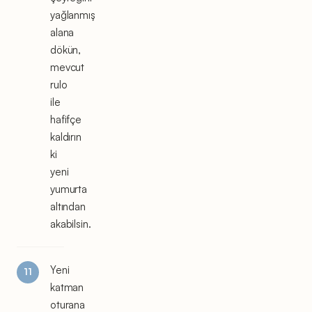
yağlanmış
alana
dökün,
mevcut
rulo
ile
hafifçe
kaldırın
ki
yeni
yumurta
altından
akabilsin.
Yeni
katman
oturana