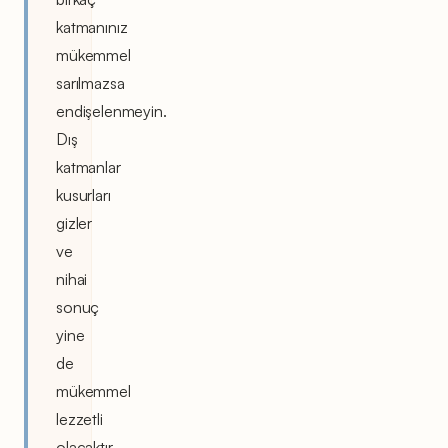
katmanınız
mükemmel
sarılmazsa
endişelenmeyin.
Dış
katmanlar
kusurları
gizler
ve
nihai
sonuç
yine
de
mükemmel
lezzetli
olacaktır.