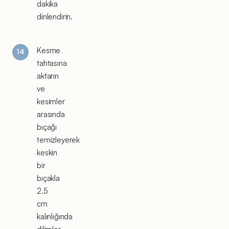
dakika
dinlendirin.
Kesme
tahtasına
aktarın
ve
kesimler
arasında
bıçağı
temizleyerek
keskin
bir
bıçakla
2.5
cm
kalınlığında