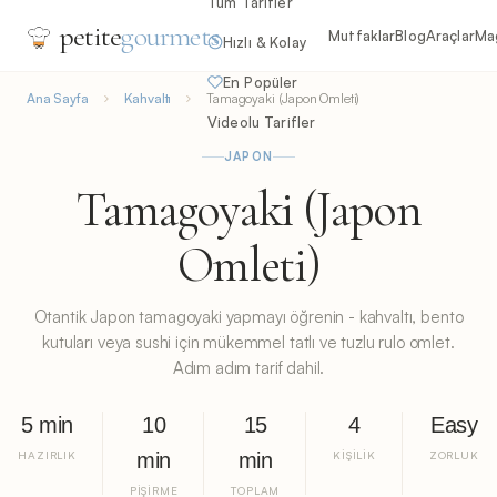
Tüm Tarifler
petite
gourmets
Mutfaklar
Blog
Araçlar
Ma
Hızlı & Kolay
En Popüler
Ana Sayfa
Kahvaltı
Tamagoyaki (Japon Omleti)
Videolu Tarifler
JAPON
Tamagoyaki (Japon
Omleti)
Otantik Japon tamagoyaki yapmayı öğrenin - kahvaltı, bento
kutuları veya sushi için mükemmel tatlı ve tuzlu rulo omlet.
Adım adım tarif dahil.
5 min
10
15
4
Easy
HAZIRLIK
min
min
KIŞILIK
ZORLUK
PIŞIRME
TOPLAM