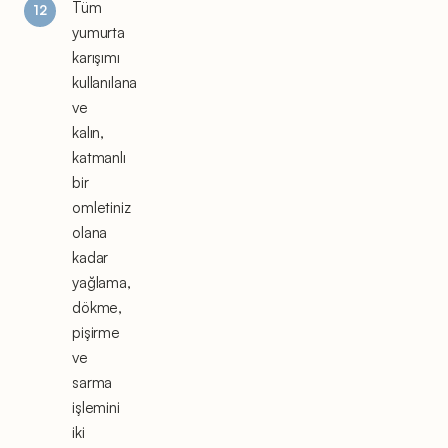
Tüm
yumurta
karışımı
kullanılana
ve
kalın,
katmanlı
bir
omletiniz
olana
kadar
yağlama,
dökme,
pişirme
ve
sarma
işlemini
iki