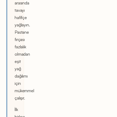
arasında
tavayı
hafifçe
yağlayın.
Pastane
fırçası
fazlalık
olmadan
eşit
yağ
dağılımı
için
mükemmel
çalışır.
İlk
birkaç