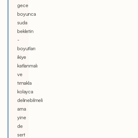
gece
boyunca
suda
bekletin
-
boyutları
ikiye
katlanmalı
ve
tırnakla
kolayca
delinebilmeli
ama
yine
de
sert