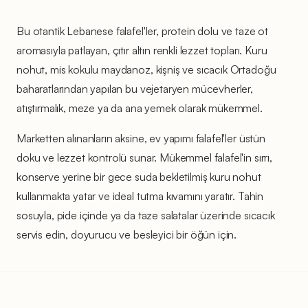
Bu otantik Lebanese falafel'ler, protein dolu ve taze ot
aromasıyla patlayan, çıtır altın renkli lezzet topları. Kuru
nohut, mis kokulu maydanoz, kişniş ve sıcacık Ortadoğu
baharatlarından yapılan bu vejetaryen mücevherler,
atıştırmalık, meze ya da ana yemek olarak mükemmel.
Marketten alınanların aksine, ev yapımı falafel'ler üstün
doku ve lezzet kontrolü sunar. Mükemmel falafel'in sırrı,
konserve yerine bir gece suda bekletilmiş kuru nohut
kullanmakta yatar ve ideal tutma kıvamını yaratır. Tahin
sosuyla, pide içinde ya da taze salatalar üzerinde sıcacık
servis edin, doyurucu ve besleyici bir öğün için.