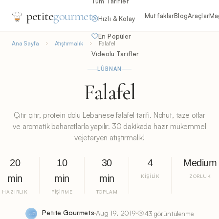
Tüm Tarifler
petite
gourmets
Mutfaklar
Blog
Araçlar
Ma
Hızlı & Kolay
En Popüler
Ana Sayfa
Atıştırmalık
Falafel
Videolu Tarifler
LÜBNAN
Falafel
Çıtır çıtır, protein dolu Lebanese falafel tarifi. Nohut, taze otlar
ve aromatik baharatlarla yapılır. 30 dakikada hazır mükemmel
vejetaryen atıştırmalık!
20
10
30
4
Medium
min
min
min
KIŞILIK
ZORLUK
HAZIRLIK
PIŞIRME
TOPLAM
Petite Gourmets
Aug 19, 2019
43 görüntülenme