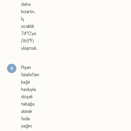
daha
kızartın.
İç
sıcaklık
74°C'ye
(165°F)
ulaşmalı.
Pişen
falafel'leri
kağıt
havluyla
döşeli
tabağa
alarak
fazla
yağını