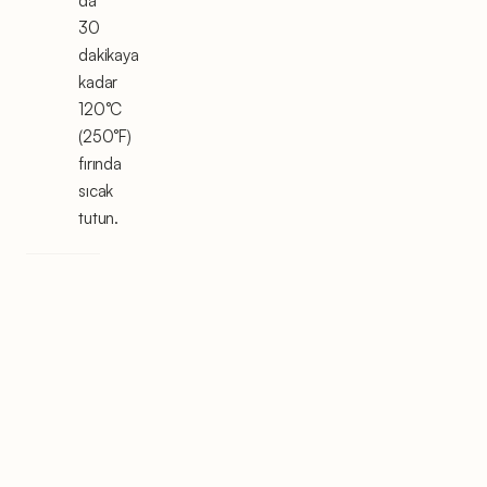
da
30
dakikaya
kadar
120°C
(250°F)
fırında
sıcak
tutun.