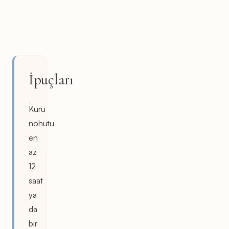
İpuçları
Kuru
nohutu
en
az
12
saat
ya
da
bir