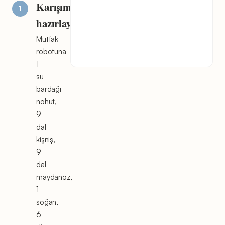
Karışımı
hazırlayın
Mutfak
robotuna
1
su
bardağı
nohut,
9
dal
kişniş,
9
dal
maydanoz,
1
soğan,
6