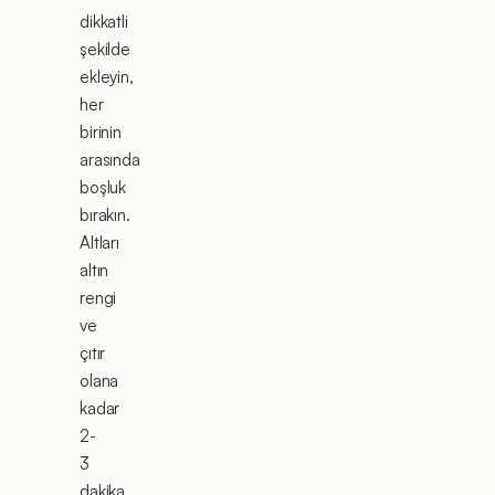
dikkatli
şekilde
ekleyin,
her
birinin
arasında
boşluk
bırakın.
Altları
altın
rengi
ve
çıtır
olana
kadar
2-
3
dakika