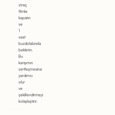
streç
filmle
kapatın
ve
1
saat
buzdolabında
bekletin.
Bu
karışımın
sertleşmesine
yardımcı
olur
ve
şekillendirmeyi
kolaylaştırır.