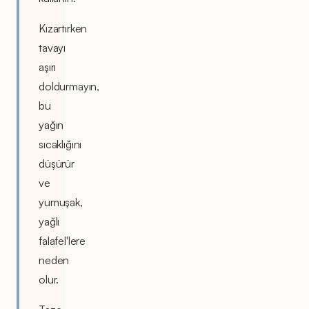
Kızartırken
tavayı
aşırı
doldurmayın,
bu
yağın
sıcaklığını
düşürür
ve
yumuşak,
yağlı
falafel'lere
neden
olur.