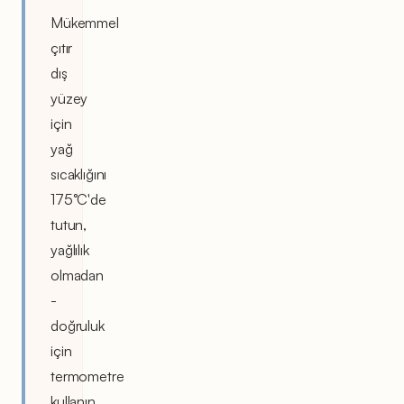
Mükemmel
çıtır
dış
yüzey
için
yağ
sıcaklığını
175°C'de
tutun,
yağlılık
olmadan
-
doğruluk
için
termometre
kullanın.