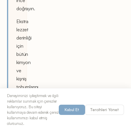
ince
doğrayın.
Ekstra
lezzet
derinliği
için
bütün
kimyon
ve
kişniş
tohumlarını
kavurup
Deneyiminizi iyileştirmek ve ilgili
reklamlar sunmak için çerezler
öğütün,
kullanıyoruz. Bu siteyi
Kabul Et
Tercihleri Yönet
önceden
kullanmaya devam ederek çerez
kullanımımızı kabul etmiş
öğütülmüş
olursunuz.
baharatlar