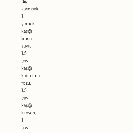
diş
sarımsak,
1
yemek
kaşığı
limon
suyu,
1,5
çay
kaşığı
kabartma
tozu,
1,5
çay
kaşığı
kimyon,
1
çay