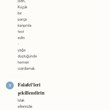
ısıtın.
Küçük
bir
parça
karışımla
test
edin
-
yağa
düştüğünde
hemen
cızırdamalı.
Falafel'leri
şekillendirin
Islak
ellerinizle