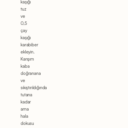
kaşığı
tuz
ve
0,5
çay
kaşığı
karabiber
ekleyin.
Karışım
kaba
doğranana
ve
sıkıştırıldığında
tutana
kadar
ama
hala
dokusu