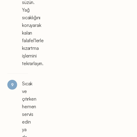
süzün.
Yağ
sıcaklığını
koruyarak
kalan
falafel'lerle
kızartma
işlemini
tekrarlayın.
Sıcak
ve
çıtırken
hemen
servis
edin
ya