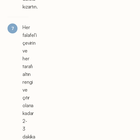
kızartın.
Her
falafel'i
çevirin
ve
her
tarafı
altın
rengi
ve
çıtır
olana
kadar
2-
3
dakika