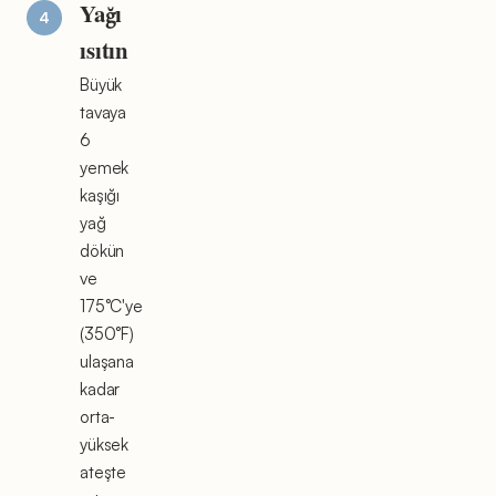
Yağı
ısıtın
Büyük
tavaya
6
yemek
kaşığı
yağ
dökün
ve
175°C'ye
(350°F)
ulaşana
kadar
orta-
yüksek
ateşte