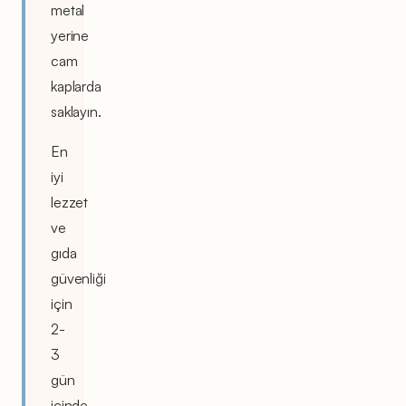
metal
yerine
cam
kaplarda
saklayın.
En
iyi
lezzet
ve
gıda
güvenliği
için
2-
3
gün
içinde