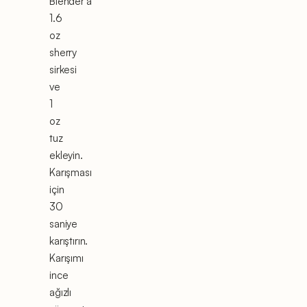
Blender'a
1.6
oz
sherry
sirkesi
ve
1
oz
tuz
ekleyin.
Karışması
için
30
saniye
karıştırın.
Karışımı
ince
ağızlı