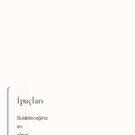
İpuçları
Bulabileceğiniz
en
olgun,