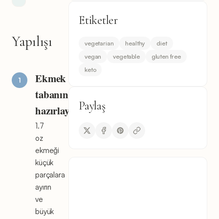
Etiketler
Yapılışı
vegetarian
healthy
diet
vegan
vegetable
gluten free
keto
Ekmek
tabanını
Paylaş
hazırlayın
1.7
oz
ekmeği
küçük
parçalara
ayırın
ve
büyük