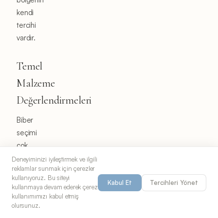
kendi
tercihi
vardır.
Temel
Malzeme
Değerlendirmeleri
Biber
seçimi
çok
önemlidir
Deneyiminizi iyileştirmek ve ilgili
reklamlar sunmak için çerezler
- yeşil
kullanıyoruz. Bu siteyi
Kabul Et
Tercihleri Yönet
biberler
kullanmaya devam ederek çerez
daha
kullanımımızı kabul etmiş
olursunuz.
keskin,