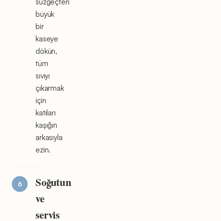
süzgeçten
büyük
bir
kaseye
dökün,
tüm
sıvıyı
çıkarmak
için
katıları
kaşığın
arkasıyla
ezin.
Soğutun
ve
servis