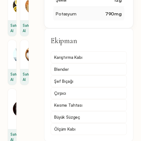
1.7
1.6
ons
ons
Potasyum
790
mg
Satın
Satın
Al
Al
Ekipman
Su
Tuz
8.5
3.2
Karıştırma Kabı
ons
ons
Blender
Satın
Satın
Al
Al
Şef Bıçağı
Çırpıcı
Kırmızı
şarap
Kesme Tahtası
Sirkesi
1
Büyük Süzgeç
ons
Ölçüm Kabı
Satın
Al