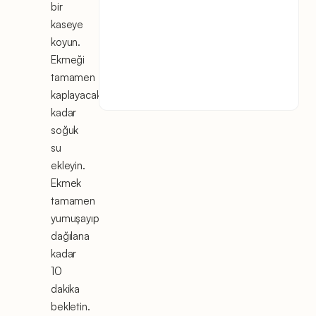
bir
kaseye
koyun.
Ekmeği
tamamen
kaplayacak
kadar
soğuk
su
ekleyin.
Ekmek
tamamen
yumuşayıp
dağılana
kadar
10
dakika
bekletin.