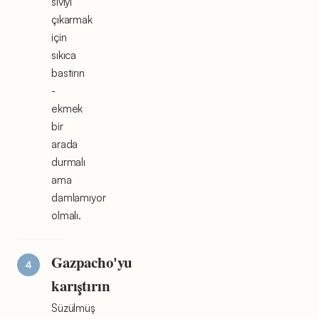
sıvıyı
çıkarmak
için
sıkıca
bastırın
-
ekmek
bir
arada
durmalı
ama
damlamıyor
olmalı.
Gazpacho'yu
karıştırın
Süzülmüş