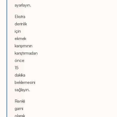
ayarlayın.
Ekstra
derinlik
için
ekmek
karışımının
karıştırmadan
önce
15
dakika
beklemesini
sağlayın.
Renkli
garni
olarak