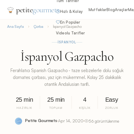
Tüm Tarifler
petite
gourmets
Mutfaklar
Blog
Araçlar
Ma
Hızlı & Kolay
En Popüler
Ana Sayfa
Çorba
İspanyol Gazpacho
Videolu Tarifler
İSPANYOL
İspanyol Gazpacho
Ferahlatıcı Spanish Gazpacho - taze sebzelerle dolu soğuk
domates çorbası, yaz için mükemmel. Kolay 25 dakikalık
otantik Andalusian tarifi.
25 min
25 min
4
Easy
HAZIRLIK
TOPLAM
KIŞILIK
ZORLUK
Petite Gourmets
Apr 14, 2020
56 görüntülenme