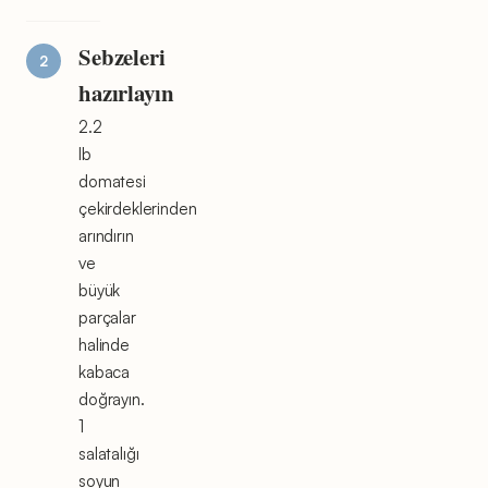
Sebzeleri
hazırlayın
2.2
lb
domatesi
çekirdeklerinden
arındırın
ve
büyük
parçalar
halinde
kabaca
doğrayın.
1
salatalığı
soyun