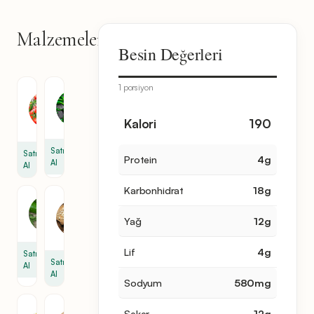
Malzemeler
9
Besin Değerleri
malzeme
1 porsiyon
Domates
Sivri
Biber
2.2
1
Kalori
190
libre
Satın
Satın
Protein
4
g
Al
Al
Karbonhidrat
18
g
Sarımsak
Salatalık
2
1
Yağ
12
g
diş
Lif
4
g
Satın
Satın
Al
Al
Sodyum
580
mg
Zeytinyağı
Ekmek
Şeker
12
g