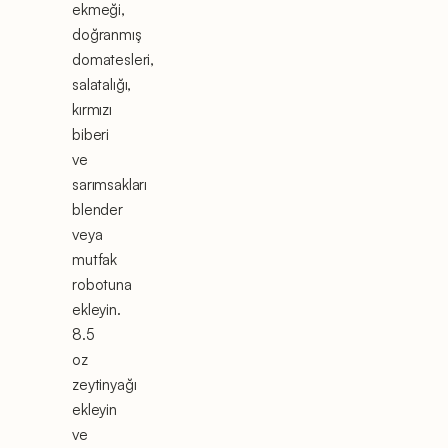
ekmeği,
doğranmış
domatesleri,
salatalığı,
kırmızı
biberi
ve
sarımsakları
blender
veya
mutfak
robotuna
ekleyin.
8.5
oz
zeytinyağı
ekleyin
ve