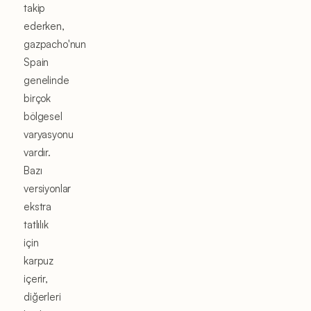
takip
ederken,
gazpacho'nun
Spain
genelinde
birçok
bölgesel
varyasyonu
vardır.
Bazı
versiyonlar
ekstra
tatlılık
için
karpuz
içerir,
diğerleri