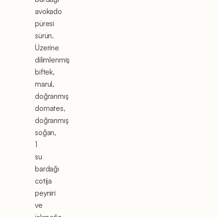
avokado
püresi
sürün.
Üzerine
dilimlenmiş
biftek,
marul,
doğranmış
domates,
doğranmış
soğan,
1
su
bardağı
cotija
peyniri
ve