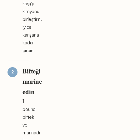
kaşığı
kimyonu
birleştirin.
İyice
karışana
kadar
çırpın.
Bifteği
marine
edin
1
pound
biftek
ve
marinadı