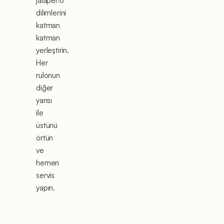
jalapeño
dilimlerini
katman
katman
yerleştirin.
Her
rulonun
diğer
yarısı
ile
üstünü
örtün
ve
hemen
servis
yapın.