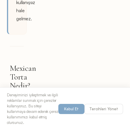
kullanışsız
hale
gelmez.
Mexican
Torta
Nedir?
Deneyiminizi iyileştirmek ve ilgili
Torta,
reklamlar sunmak için çerezler
tipik
kullanıyoruz. Bu siteyi
Kabul Et
Tercihleri Yönet
kullanmaya devam ederek çerez
olarak
kullanımımızı kabul etmiş
bolillo
olursunuz.
veya