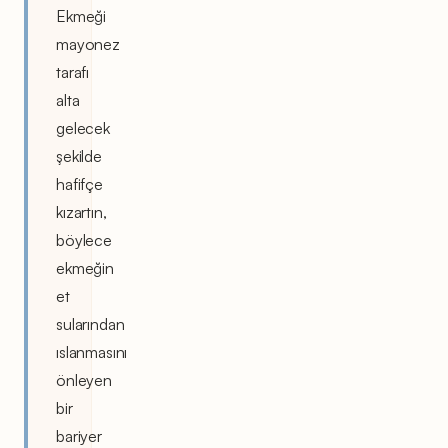
Ekmeği
mayonez
tarafı
alta
gelecek
şekilde
hafifçe
kızartın,
böylece
ekmeğin
et
sularından
ıslanmasını
önleyen
bir
bariyer