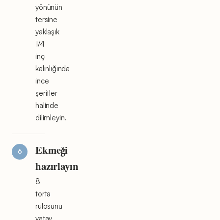
yönünün
tersine
yaklaşık
1/4
inç
kalınlığında
ince
şeritler
halinde
dilimleyin.
Ekmeği
hazırlayın
8
torta
rulosunu
yatay