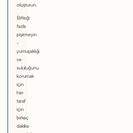
oluşturun.
Bifteği
fazla
pişirmeyin
-
yumuşaklığı
ve
sululuğunu
korumak
için
her
taraf
için
birkaç
dakika