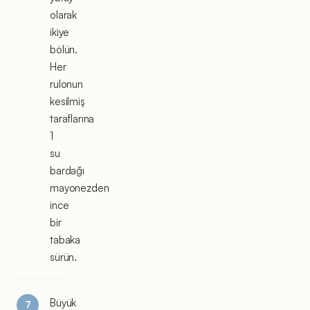
olarak
ikiye
bölün.
Her
rulonun
kesilmiş
taraflarına
1
su
bardağı
mayonezden
ince
bir
tabaka
sürün.
Büyük