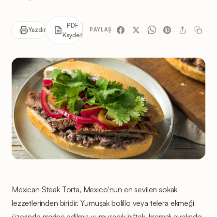
PDF
Yazdır
PAYLAŞ
Kaydet
Mexican Steak Torta, Mexico'nun en sevilen sokak
lezzetlerinden biridir. Yumuşak bolillo veya telera ekmeği
üzerinde marine edilmiş yumuşacık biftek, kremalı avokado