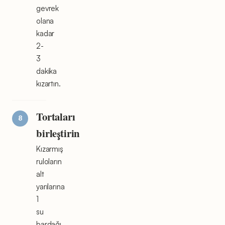
gevrek
olana
kadar
2-
3
dakika
kızartın.
Tortaları
birleştirin
Kızarmış
ruloların
alt
yarılarına
1
su
bardağı