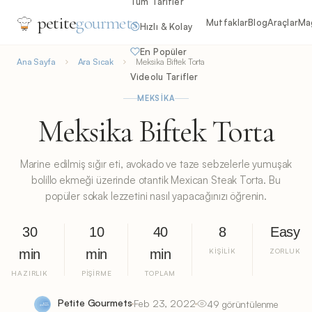
Tüm Tarifler
petite
gourmets
Mutfaklar
Blog
Araçlar
Ma
Hızlı & Kolay
En Popüler
Ana Sayfa
Ara Sıcak
Meksika Biftek Torta
Videolu Tarifler
MEKSIKA
Meksika Biftek Torta
Marine edilmiş sığır eti, avokado ve taze sebzelerle yumuşak
bolillo ekmeği üzerinde otantik Mexican Steak Torta. Bu
popüler sokak lezzetini nasıl yapacağınızı öğrenin.
30
10
40
8
Easy
min
min
min
KIŞILIK
ZORLUK
HAZIRLIK
PIŞIRME
TOPLAM
Petite Gourmets
Feb 23, 2022
49 görüntülenme