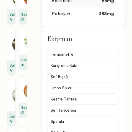
Kolesterol
83
mg
1
1
Potasyum
388
mg
Satın
Satın
Al
Al
Jalapeno
Mayonez
Ekipman
Biberi
1
1
bardak
bardak
Termometre
Satın
Al
Karıştırma Kabı
Satın
Al
Şef Bıçağı
Cotija
Ekmek
Limon Sıkıcı
Peyniri
8
1
Kesme Tahtası
bardak
Satın
Şef Tenceresi
Al
Satın
Spatula
Al