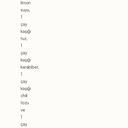
limon
suyu,
1
çay
kaşığı
tuz,
1
çay
kaşığı
karabiber,
1
çay
kaşığı
chili
tozu
ve
1
çay