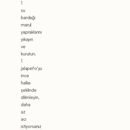
1
su
bardağı
marul
yapraklarını
yıkayın
ve
kurutun.
1
jalapeño'yu
ince
halka
şeklinde
dilimleyin,
daha
az
acı
istiyorsanız