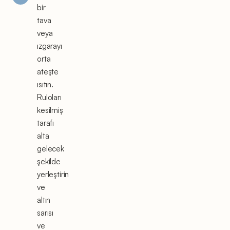
bir
tava
veya
ızgarayı
orta
ateşte
ısıtın.
Ruloları
kesilmiş
tarafı
alta
gelecek
şekilde
yerleştirin
ve
altın
sarısı
ve