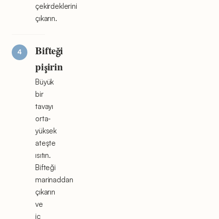
çekirdeklerini
çıkarın.
Bifteği
pişirin
Büyük
bir
tavayı
orta-
yüksek
ateşte
ısıtın.
Bifteği
marinaddan
çıkarın
ve
iç