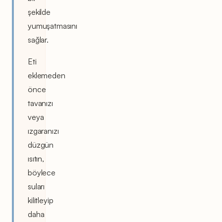
şekilde
yumuşatmasını
sağlar.
Eti
eklemeden
önce
tavanızı
veya
ızgaranızı
düzgün
ısıtın,
böylece
suları
kilitleyip
daha