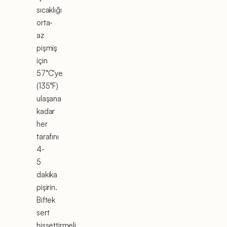
sıcaklığı
orta-
az
pişmiş
için
57°C'ye
(135°F)
ulaşana
kadar
her
tarafını
4-
5
dakika
pişirin.
Biftek
sert
hissettirmeli