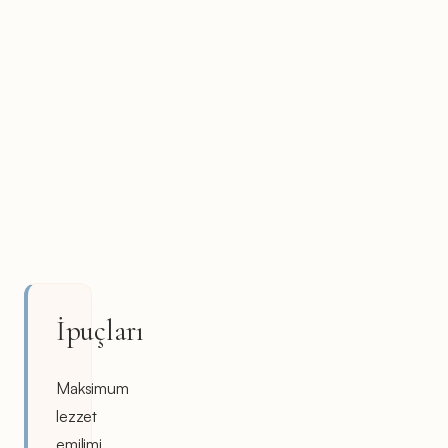
İpuçları
Maksimum
lezzet
emilimi