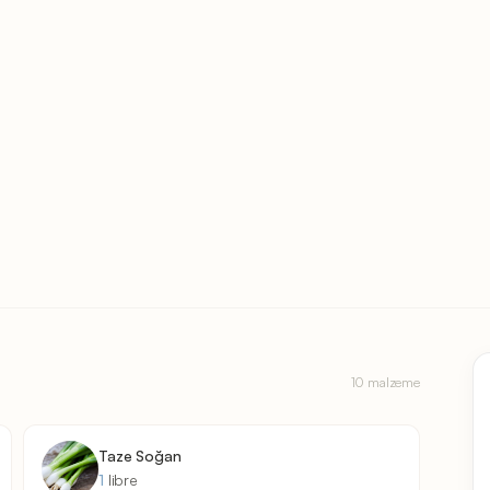
10 malzeme
Taze Soğan
1
libre