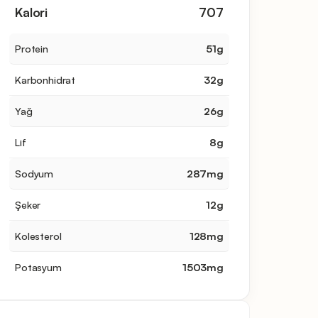
Kalori
707
Protein
51
g
Karbonhidrat
32
g
Yağ
26
g
Lif
8
g
Sodyum
287
mg
Şeker
12
g
Kolesterol
128
mg
Potasyum
1503
mg