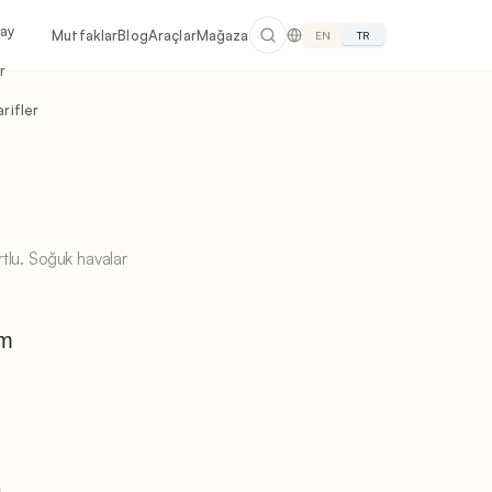
lay
Mutfaklar
Blog
Araçlar
Mağaza
EN
TR
r
rifler
rtlu. Soğuk havalar
um
K