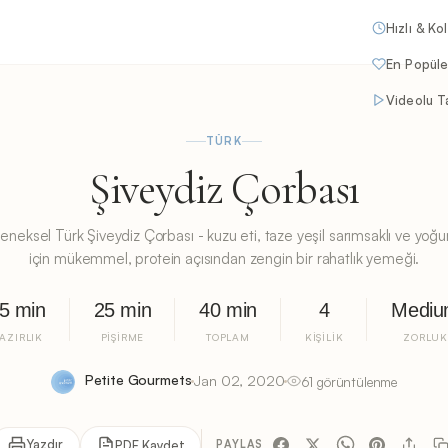
Hızlı & Ko
En Popüle
Videolu Ta
TÜRK
Şiveydiz Çorbası
neksel Türk Şiveydiz Çorbası - kuzu eti, taze yeşil sarımsaklı ve yoğu
için mükemmel, protein açısından zengin bir rahatlık yemeği.
5 min
25 min
40 min
4
Medi
AZIRLIK
PIŞIRME
TOPLAM
KIŞILIK
ZORLU
Petite Gourmets
Jan 02, 2020
61 görüntülenme
Yazdır
PDF Kaydet
PAYLAŞ