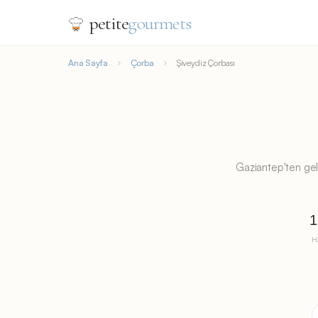
petite
gourmets
Ana Sayfa
Çorba
Şiveydiz Çorbası
Gaziantep'ten gele
1
H