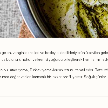
gelen, zengin lezzetleri ve besleyici özellikleriyle ünlü sevilen g
rında bulunur), nohut ve kremsi yoğurdu birleştirerek hem tatmin edici
 bilinen bu ısıtan çorba, Türk ev yemeklerinin özünü temsil eder. Taz
boyunca değer verilen karmaşık bir lezzet profili yaratır. Soğuk günler 