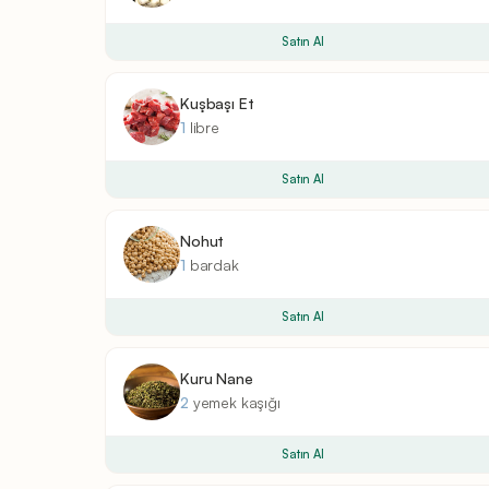
Satın Al
Kuşbaşı Et
1
libre
Satın Al
Nohut
1
bardak
Satın Al
Kuru Nane
2
yemek kaşığı
Satın Al