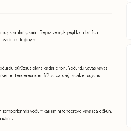
uş kısımları çıkarın. Beyaz ve açık yeşil kısımları 1cm
ı ayrı ince doğrayın.
yoğurdu pürüzsüz olana kadar çırpın. Yoğurdu yavaş yavaş
parken et tenceresinden 1/2 su bardağı sıcak et suyunu
ırken temperlenmiş yoğurt karışımını tencereye yavaşça dökün.
ıştırın.