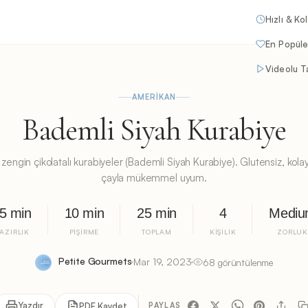
Hızlı & Ko
En Popüle
Videolu Ta
AMERIKAN
Bademli Siyah Kurabiye
engin çikolatalı kurabiyeler (Bademli Siyah Kurabiye). Glutensiz, kol
çayla mükemmel uyum.
5 min
10 min
25 min
4
Medi
AZIRLIK
PIŞIRME
TOPLAM
KIŞILIK
ZORLU
Petite Gourmets
Mar 19, 2023
68 görüntülenme
Yazdır
PDF Kaydet
PAYLAŞ