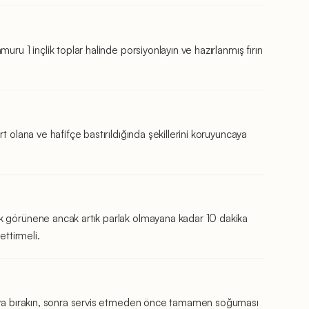
uru 1 inçlik toplar halinde porsiyonlayın ve hazırlanmış fırın
t olana ve hafifçe bastırıldığında şekillerini koruyuncaya
k görünene ancak artık parlak olmayana kadar 10 dakika
ettirmeli.
maya bırakın, sonra servis etmeden önce tamamen soğuması