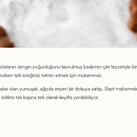
çikolatanın zengin yoğunluğunu kavrulmuş bademin çıtır lezzetiyle bi
korurken tatlı isteğinizi tatmin etmek için mükemmel.
ları olan yumuşak, ağızda eriyen bir dokuya sahip. Basit malzemele
ikte tek başına tatlı olarak keyifle yenilebiliyor.