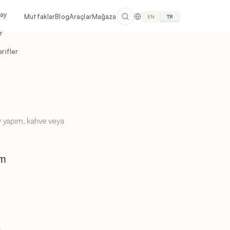
lay
Mutfaklar
Blog
Araçlar
Mağaza
EN
TR
r
rifler
ay yapım, kahve veya
um
K