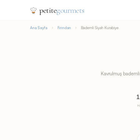
petite
gourmets
Ana Sayfa
Fırından
Bademli Siyah Kurabiye
Kavrulmuş bademli z
1
H