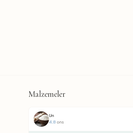
Malzemeler
Un
4.8
ons