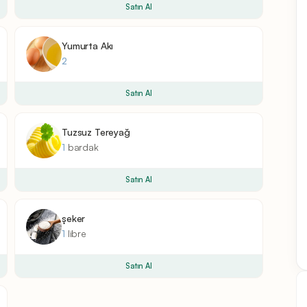
Satın Al
Yumurta Akı
2
Satın Al
Tuzsuz Tereyağ
1
bardak
Satın Al
şeker
1
libre
Satın Al