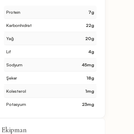
Protein
7
g
Karbonhidrat
22
g
Yağ
20
g
Lif
4
g
Sodyum
45
mg
Şeker
18
g
Kolesterol
1
mg
Potasyum
23
mg
Ekipman